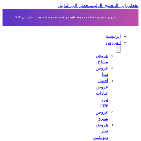
 إلى المحتوى الرئيسي
تخطي إلى التذييل
عروض حصرية لعملاء مجموعة طبيب ولفترة محدودة بخصومات تصل الى 80%
الرئيسية
العروض
عروض
مساج
عروض
سبا
أفضل
عروض
عيادات
ليزر
2026
عروض
بشرة
عروض
فيلر
وبوتكس