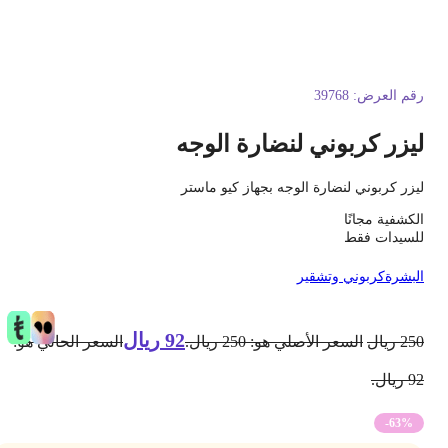
قم العرض:
39768
يزر كربوني لنضارة الوجه
يزر كربوني لنضارة الوجه بجهاز كيو ماستر
لكشفية مجانًا
لسيدات فقط
لبشرة
كربوني وتشقير
92
ريال
25
ريال
السعر الأصلي هو: 250 ريال.
السعر الحالي هو:
 ريال.
-63%