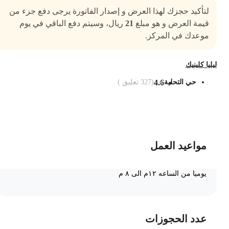
لتأكيد حجزك لهذا العرض و إصدار الفاتورة يرجى دفع جزء من
قيمة العرض و هو مبلغ
21
ريال، وسيتم دفع الباقي في يوم
موعدك في المركز.
يليا كلينيك
حي التحلية
4.6
(
327
تعليق )
ضف الى السلة
مواعيد العمل
يوميا من الساعه ١٢م الى ٨ م
عدد الحجوزات