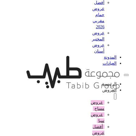
أفضل
عروض
حمام
مغربي
2026
عروض
المختبر
عروض
أسنان
المدونة
العيادات
الرئيسية
العروض
عروض
مساج
عروض
سبا
أفضل
عروض