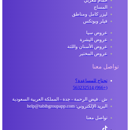
حمام مغربي
المساج
ليزر كامل ومناطق
فيلر وبوتكس
عروض سبا
عروض البشرة
عروض الأسنان واللثة
عروض المختبر
تواصل معنا
تحتاج للمساعدة؟
(+966) 563232514
ش . فيض الرحمة - جدة - المملكة العربية السعودية
البريد الإلكتروني: help@tabibgroupapp.com
تواصل معنا