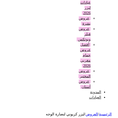
عيادات
ليزر
2026
عروض
بشرة
عروض
فيلر
وبوتكس
أفضل
عروض
حمام
مغربي
2026
عروض
المختبر
عروض
أسنان
المدونة
العيادات
لرئيسية
/
العروض
/
ليزر كربوني لنضارة الوجه