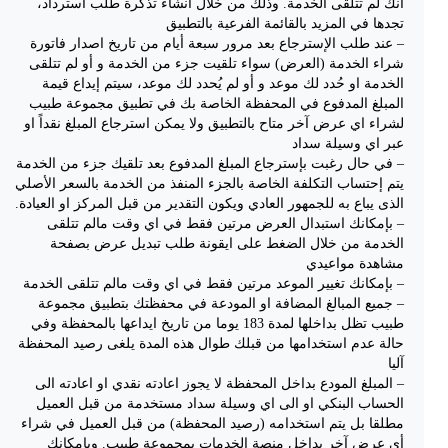
أنك لم تتلقى الخدمة. وذلك من خلال انشاء تذكرة طلب استرداد،
تجدها في المزيد بالقائمة الفرعية بالتطبيق
– عند طلب الإسترجاع بعد مرور سبعة أيام من تاريخ اصدار فاتورة
شراء الخدمة (العرض) سواء تلقيت جزء من الخدمة و أو لم تتلقى
الخدمة او حُدد لك موعد و أو لم يُحدد لك موعد، سيتم إيداع قيمة
المبلغ المدفوع في المحفظة الخاصة بك في تطبيق مجموعة طبيب
لشراء اي عرض آخر متاح بالتطبيق ولا يمكن استرجاع المبلغ نقداً او
عبر اي وسيلة سداد
– في حال رغبت بإسترجاع المبلغ المدفوع بعد تلقيك جزء من الخدمة
يتم إحتساب التكلفة الخاصة بالجزء المنفذ من الخدمة بالسعر الأصلي
الذى يباع به للجمهور العادي ويكون التقدير من قبل المركز او العيادة.
– بإمكانك استبدال العرض مرتين فقط في اي وقت مالم تتلقى
الخدمة من خلال الضغط على ايقونة طلب تبديل عرض بصفحة
مشاهدة مواعيدي
– بإمكانك تغيير الموعد مرتين فقط في اي وقت مالم تتلقى الخدمة
– جميع المبالغ المضافة او المودعة في محفظتك بتطبيق مجموعة
طبيب تظل بداخلها لمدة 183 يوما من تاريخ ايداعها بالمحفظة وفي
حالة عدم استخدامها من قبلك طوال هذه المدة يلغى رصيد المحفظة
آليا
– المبلغ المودع بداخل المحفظة لا يجوز اعادته نقدي او اعادته الى
الحساب البنكي او الى اي وسيلة سداد مستخدمة من قبل العميل
مطلقا بل يتم استخدامه (رصيد المحفظة) من قبل العميل في شراء
أي عرض آخر بداخل منصة الخدمات بمجموعة طبيب. وبإمكانك