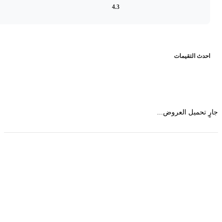
4.3
حدث التقيمات
 تحميل العروض...
حمل تطبیق مجموعة طبیب واستعرض أكثر من 9000
عرض من أكثر من 600 عیادة تجمیل