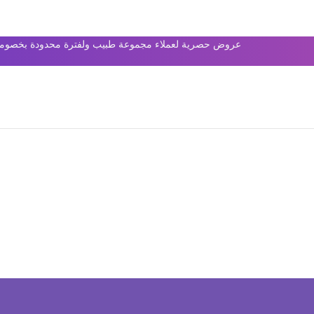
عروض حصرية لعملاء مجموعة طبيب ولفترة محدودة بخصومات 