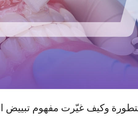
متطورة وكيف غيّرت مفهوم تبييض ا