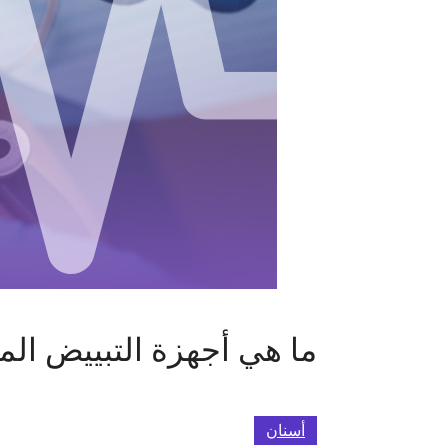
ما هي أجهزة التبييض ال
أسنان