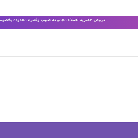
عروض حصرية لعملاء مجموعة طبيب ولفترة محدودة بخصومات 