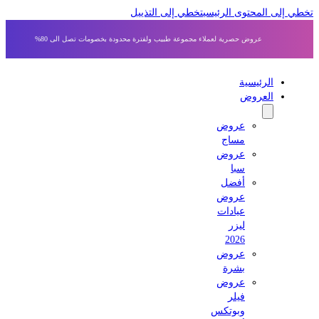
ي إلى المحتوى الرئيسي
تخطي إلى التذييل
عروض حصرية لعملاء مجموعة طبيب ولفترة محدودة بخصومات تصل الى 80%
الرئيسية
العروض
عروض
مساج
عروض
سبا
أفضل
عروض
عيادات
ليزر
2026
عروض
بشرة
عروض
فيلر
وبوتكس