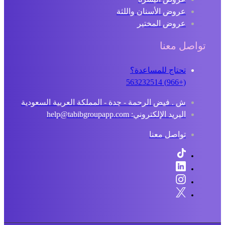
عروض الأسنان واللثة
عروض المختبر
تواصل معنا
تحتاج للمساعدة؟
(+966) 563232514
ش . فيض الرحمة - جدة - المملكة العربية السعودية
البريد الإلكتروني: help@tabibgroupapp.com
تواصل معنا