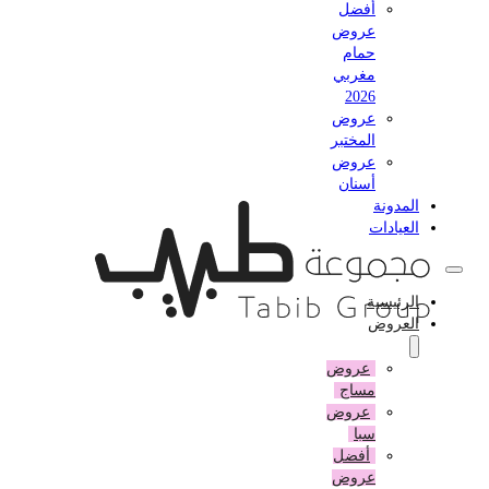
أفضل
عروض
حمام
مغربي
2026
عروض
المختبر
عروض
أسنان
المدونة
العيادات
الرئيسية
العروض
عروض
مساج
عروض
سبا
أفضل
عروض