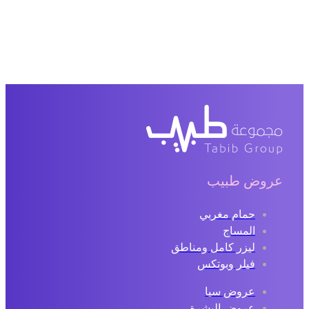
عروض طبيب
حمام مغربي
المساج
ليزر كامل ومناطق
فيلر وبوتكس
عروض سبا
عروض البشرة