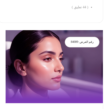
(
44
تعليق )
احجز الان
رقم العرض :
84009