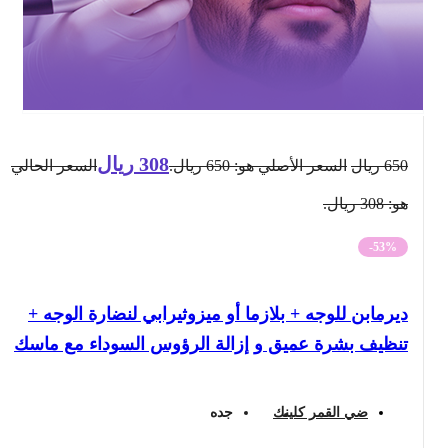
308
ريال
650
ريال
السعر الأصلي هو: 650 ريال.
السعر الحالي
هو: 308 ريال.
-53%
ديرمابن للوجه + بلازما أو ميزوثيرابي لنضارة الوجه +
تنظيف بشرة عميق و إزالة الرؤوس السوداء مع ماسك
ضي القمر كلينك
جده