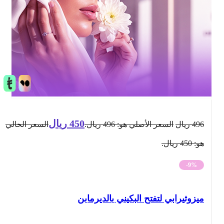
450
ريال
496
ريال
السعر الأصلي هو: 496 ريال.
السعر الحالي
هو: 450 ريال.
-9%
ميزوثيرابي لتفتح البكيني بالديرمابن