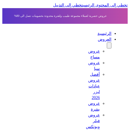
 إلى المحتوى الرئيسي
تخطي إلى التذييل
عروض حصرية لعملاء مجموعة طبيب ولفترة محدودة بخصومات تصل الى 80%
الرئيسية
العروض
عروض
مساج
عروض
سبا
أفضل
عروض
عيادات
ليزر
2026
عروض
بشرة
عروض
فيلر
وبوتكس