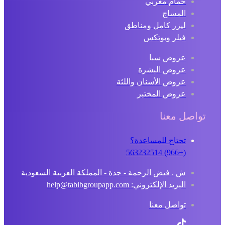
حمام مغربي
المساج
ليزر كامل ومناطق
فيلر وبوتكس
عروض سبا
عروض البشرة
عروض الأسنان واللثة
عروض المختبر
تواصل معنا
تحتاج للمساعدة؟
(+966) 563232514
ش . فيض الرحمة - جدة - المملكة العربية السعودية
البريد الإلكتروني: help@tabibgroupapp.com
تواصل معنا