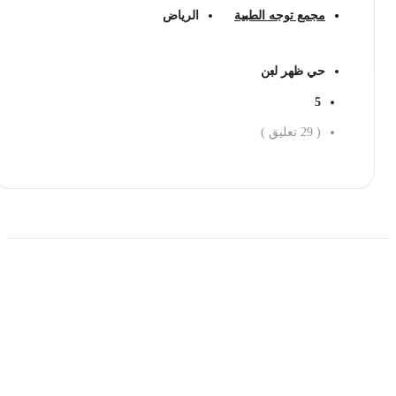
مجمع توجه الطبية
الرياض
حي ظهر لبن
5
(
29
تعليق )
احجز الان
حمل تطبیق مجموعة طبیب واستعرض أكثر من 9000
عرض من أكثر من 600 عیادة تجمیل