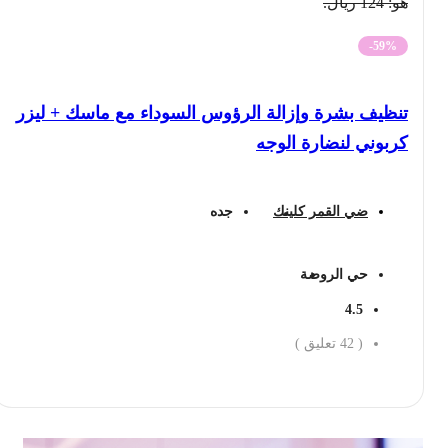
هو: 124 ريال.
-59%
تنظيف بشرة وإزالة الرؤوس السوداء مع ماسك + ليزر
كربوني لنضارة الوجه
ضي القمر كلينك
جده
حي الروضة
4.5
(
42
تعليق )
احجز الان