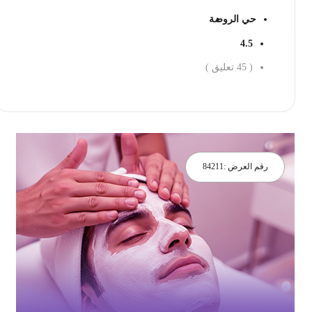
حي الروضة
4.5
(
45
تعليق )
احجز الان
رقم العرض :
84211