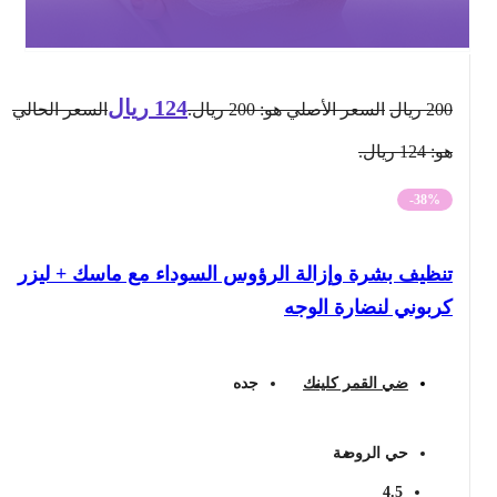
124
ريال
200
ريال
السعر الأصلي هو: 200 ريال.
السعر الحالي
هو: 124 ريال.
-38%
تنظيف بشرة وإزالة الرؤوس السوداء مع ماسك + ليزر
كربوني لنضارة الوجه
ضي القمر كلينك
جده
حي الروضة
4.5