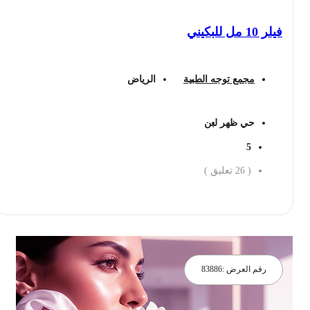
فيلر 10 مل للبكيني
مجمع توجه الطبية
الرياض
حي ظهر لبن
5
(
26
تعليق )
احجز الان
رقم العرض :
83886