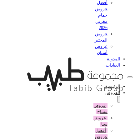
أفضل
عروض
حمام
مغربي
2026
عروض
المختبر
عروض
أسنان
المدونة
العيادات
الرئيسية
العروض
عروض
مساج
عروض
سبا
أفضل
عروض