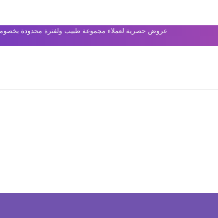
عروض حصرية لعملاء مجموعة طبيب ولفترة محدودة بخصومات 