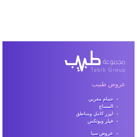
روض طبيب
حمام مغربي
المساج
ليزر كامل ومناطق
فيلر وبوتكس
عروض سبا