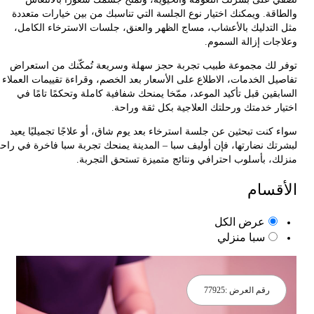
اقة. ويمكنك اختيار نوع الجلسة التي تناسبك من بين خيارات متعددة
التدليك بالأعشاب، مساج الظهر والعنق، جلسات الاسترخاء الكامل،
جات إزالة السموم.
 لك مجموعة طبيب تجربة حجز سهلة وسريعة تُمكّنك من استعراض
يل الخدمات، الاطلاع على الأسعار بعد الخصم، وقراءة تقييمات العملاء
قين قبل تأكيد الموعد، ممّخا يمنحك شفافية كاملة وتحكمًا تامًا في
ار خدمتك ورحلتك العلاجية بكل ثقة وراحة.
 كنت تبحثين عن جلسة استرخاء بعد يوم شاق، أو علاجًا تجميليًا يعيد
تك نضارتها، فإن أوليف سبا – المدينة يمنحك تجربة سبا فاخرة في راحة
ك، بأسلوب احترافي ونتائج متميزة تستحق التجربة.
قسام
عرض الكل
سبا منزلي
رقم العرض :
77925