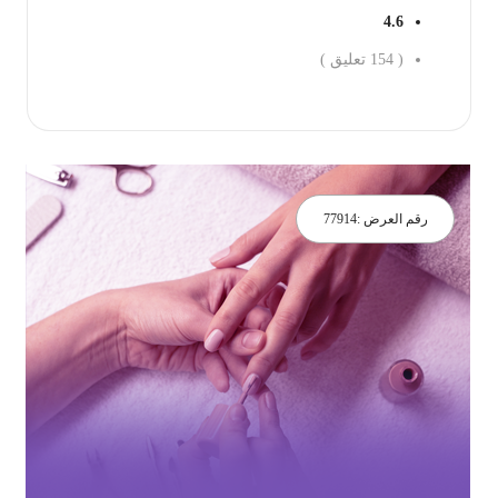
4.6
(
154
تعليق )
جز الان
رقم العرض :
77914