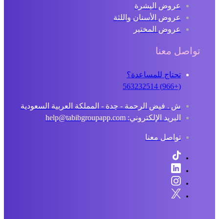
عروض البشرة
عروض الأسنان واللثة
عروض المختبر
اصل معنا
تحتاج للمساعدة؟
(+966) 563232514
ش . فيض الرحمة - جدة - المملكة العربية السعودية
البريد الإلكتروني: help@tabibgroupapp.com
تواصل معنا