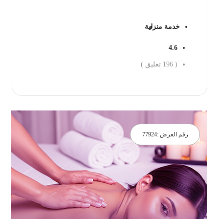
خدمة منزلية
4.6
(
196
تعليق )
جز الان
رقم العرض :
77924