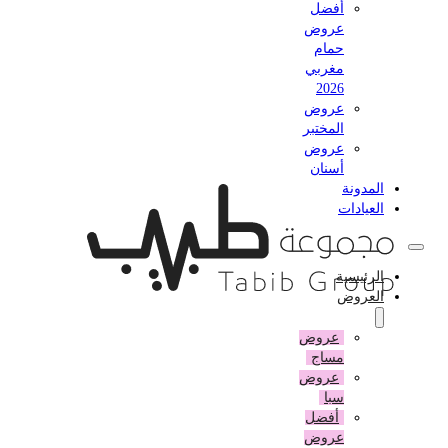
أفضل
عروض
حمام
مغربي
2026
عروض
المختبر
عروض
أسنان
المدونة
العيادات
الرئيسية
العروض
عروض
مساج
عروض
سبا
أفضل
عروض