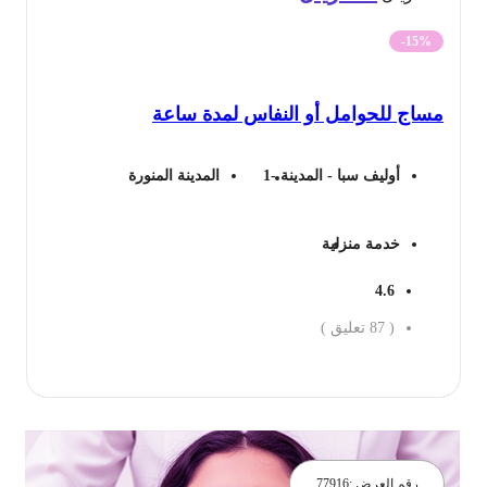
الأصلي
الحالي
-15%
هو:
هو:
ساج للحوامل أو النفاس لمدة ساعة
199 ريال.
170 ريال.
أوليف سبا - المدينة -1
المدينة المنورة
خدمة منزلية
4.6
(
87
تعليق )
جز الان
رقم العرض :
77916