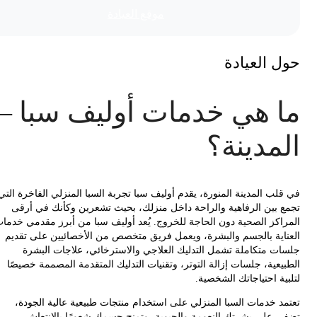
موقع العیادة
 العيادة
 هي خدمات أوليف سبا –
مدينة؟
لب المدينة المنورة، يقدم أوليف سبا تجربة السبا المنزلي الفاخرة التي
 بين الرفاهية والراحة داخل منزلك، بحيث تشعرين وكأنك في أرقى
اكز الصحية دون الحاجة للخروج. يُعد أوليف سبا من أبرز مقدمي خدمات
اية بالجسم والبشرة، ويعمل فريق متخصص من الأخصائيين على تقديم
ت متكاملة تشمل التدليك العلاجي والاسترخائي، علاجات البشرة
يعية، جلسات إزالة التوتر، وتقنيات التدليك المتقدمة المصممة خصيصًا
ة احتياجاتك الشخصية.
د خدمات السبا المنزلي على استخدام منتجات طبيعية عالية الجودة،
 على بشرتك النعومة والحيوية، وتمنح جسمك شعورًا بالانتعاش