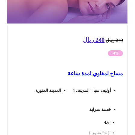
240
ريال
السعر
السعر
24
ريال
الأصلي
الحالي
-4%
هو:
هو:
ساج لمفاوي لمدة ساعة
249 ريال.
240 ريال.
أوليف سبا - المدينة -1
المدينة المنورة
خدمة منزلية
4.6
(
94
تعليق )