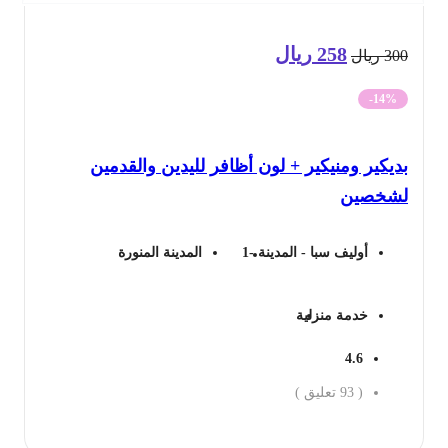
258
ريال
السعر
السعر
30
ريال
الأصلي
الحالي
-14%
هو:
هو:
يكير ومنيكير + لون أظافر لليدين والقدمين
300 ريال.
258 ريال.
شخصين
أوليف سبا - المدينة -1
المدينة المنورة
خدمة منزلية
4.6
(
93
تعليق )
جز الان