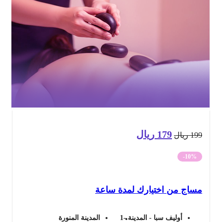
179
ريال
السعر
السعر
19
ريال
الأصلي
الحالي
-10%
هو:
هو:
ساج من اختيارك لمدة ساعة
199 ريال.
179 ريال.
أوليف سبا - المدينة -1
المدينة المنورة