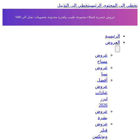
ى المحتوى الرئيسي
تخطي إلى التذييل
عروض حصرية لعملاء مجموعة طبيب ولفترة محدودة بخصومات تصل الى 80%
الرئيسية
العروض
عروض
مساج
عروض
سبا
أفضل
عروض
عيادات
ليزر
2026
عروض
بشرة
عروض
فيلر
وبوتكس