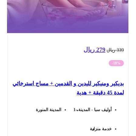
279
ريال
السعر
السعر
33
ريال
الأصلي
الحالي
-18%
هو:
هو:
يكير ومنيكير لليدين و القدمين + مساج استرخائي
339 ريال.
279 ريال.
45 دقيقة + هدية
أوليف سبا - المدينة -1
المدينة المنورة
خدمة منزلية