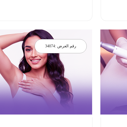
احجز الان
رقم العرض :
34074