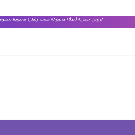
عروض حصرية لعملاء مجموعة طبيب ولفترة محدودة بخصومات 