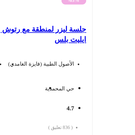
-63%
هو:
هو:
300 ريال.
111 ريال.
جلسة ليزر لمنطقة مع رتوش ب
ايليت بلس
الأصول الطبية (فايزة الغامدي)
حي المحمدية
4.7
(
836
تعليق )