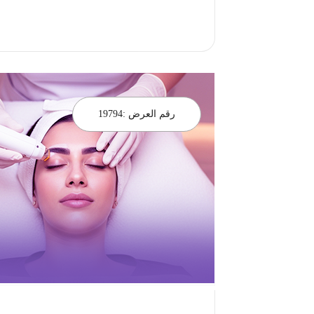
احجز الان
رقم العرض :
19794