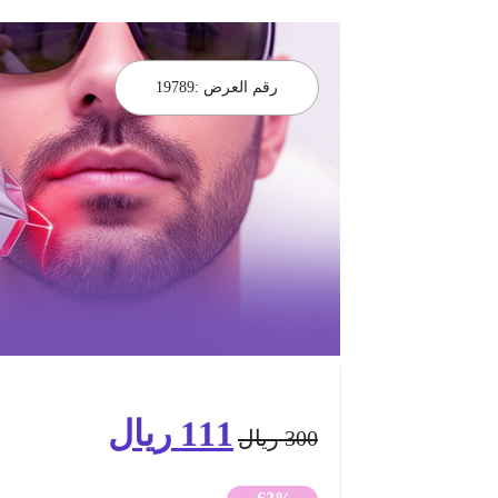
رقم العرض :
19789
111
ريال
السعر
السعر
300
ريال
الأصلي
الحالي