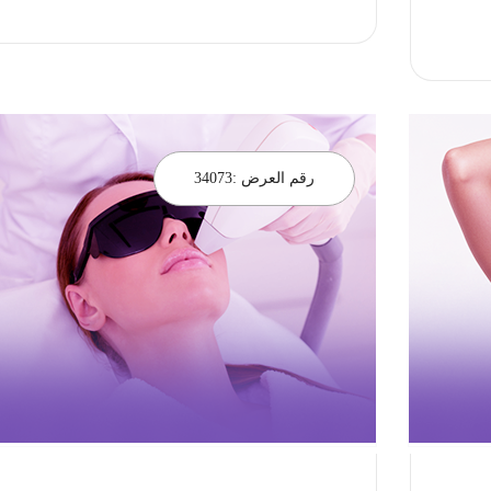
احجز الان
رقم العرض :
34073