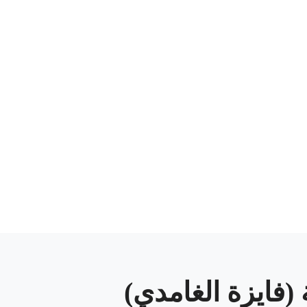
(فايزة الغامدي)