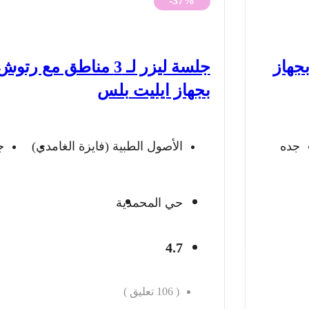
-37%
هو:
هو:
490 ريال.
307 ريال.
جهاز
جلسة ليزر لـ 3 مناطق مع رتوش
بجهاز ايليت بلس
جده
الأصول الطبية (فايزة الغامدي)
ج
حي المحمدية
4.7
(
106
تعليق )