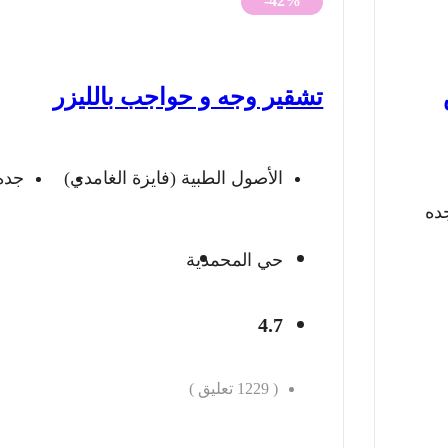
-42%
هو:
هو:
300 ريال.
174 ريال.
تشقير وجه و حواجب بالليزر
الأصول الطبية (فايزة الغامدي)
جده
ده
حي المحمدية
4.7
(
1229
تعليق )