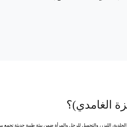
زة الغامدي)؟
لدية، الليزر، والتجميل للرجل والمرأة ضمن بيئة طبية حديثة تجمع بين