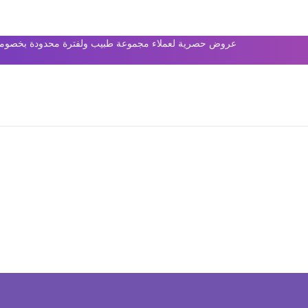
عروض حصرية لعملاء مجموعة طبيب ولفترة محدودة بخصومات 