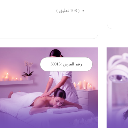
(
108
تعليق )
احجز الان
رقم العرض :
30015