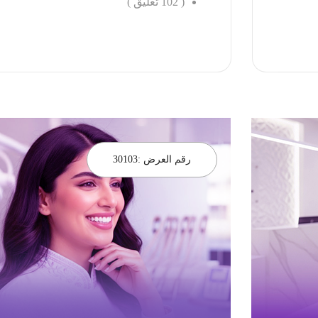
(
102
تعليق )
احجز الان
رقم العرض :
30103