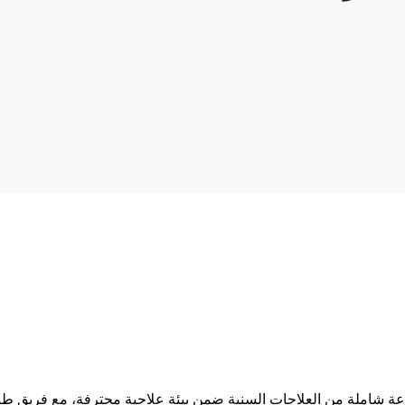
عة شاملة من العلاجات السنية ضمن بيئة علاجية محترفة، مع فريق ط