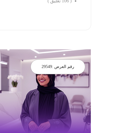
(
106
تعليق )
احجز الان
رقم العرض :
29549