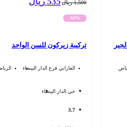
535
ريال
السعر
السعر
1,500
ريال
الأصلي
الحالي
-64%
هو:
هو:
1,500 ريال.
535 ريال.
لجير
تركيبة زيركون للسن الواحد
ياض
الفارابي فرع الدار البيضاء
الريا
حي الدار البيضاء
3.7