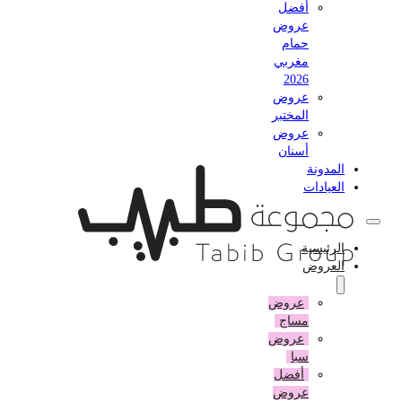
أفضل
عروض
حمام
مغربي
2026
عروض
المختبر
عروض
أسنان
المدونة
العيادات
الرئيسية
العروض
عروض
مساج
عروض
سبا
أفضل
عروض