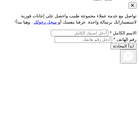
مع خدمة عملاء مجموعة طبيب واحصل على إجابات فورية
راتك برسالة واحدة. عرفنا بنفسك أو
سجل دخولك
.. وهيا نبدأ!
لكامل *
اتف *
محادثة