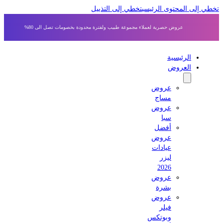
ى المحتوى الرئيسي
تخطي إلى التذييل
عروض حصرية لعملاء مجموعة طبيب ولفترة محدودة بخصومات تصل الى 80%
الرئيسية
العروض
عروض
مساج
عروض
سبا
أفضل
عروض
عيادات
ليزر
2026
عروض
بشرة
عروض
فيلر
وبوتكس