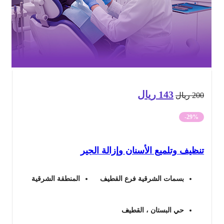
143
ريال
السعر
السعر
20
ريال
الأصلي
الحالي
-29%
هو:
هو:
ظيف وتلميع الأسنان وإزالة الجير
200 ريال.
143 ريال.
بسمات الشرقية فرع القطيف
المنطقة الشرقية
حي البستان ، القطيف