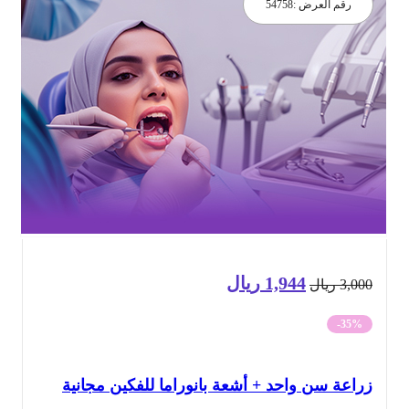
رقم العرض :
54758
1,944
ريال
السعر
السعر
3,0
ريال
الأصلي
الحالي
-35%
هو:
هو:
اعة سن واحد + أشعة بانوراما للفكين مجانية
3,000 ريال.
1,944 ريال.