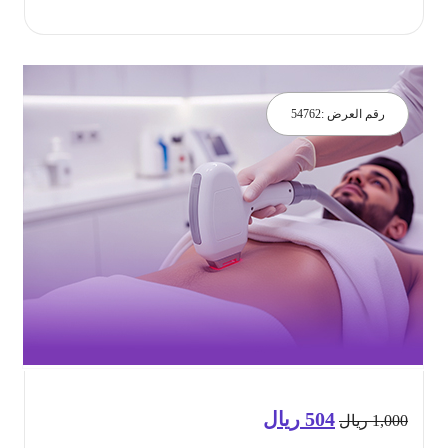
جز الان
رقم العرض :
54762
504
ريال
السعر
السعر
1,0
ريال