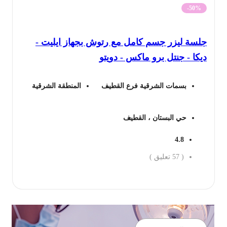
الأصلي
الحالي
-50%
هو:
هو:
لسة ليزر جسم كامل مع رتوش بجهاز ايليت -
1,000 ريال.
504 ريال.
كا - جنتل برو ماكس - دويتو
بسمات الشرقية فرع القطيف
المنطقة الشرقية
حي البستان ، القطيف
4.8
(
57
تعليق )
جز الان