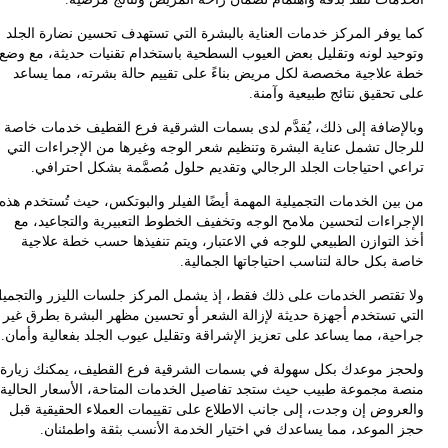
يوفر المركز خدمات العناية بالبشرة التي تستهدف تحسين نضارة الجلد
يد لونه وتقليل بعض العيوب السطحية باستخدام تقنيات حديثة، مع وضع
علاجية مخصصة لكل مريض بناءً على تقييم حالة بشرته، مما يساعد
تحقيق نتائج طبيعية وآمنة.
إضافة إلى ذلك، يُقدَّم لدى بسمات الشرقية فرع القطيف خدمات خاصة
ال تشمل عناية البشرة وتنظيم شعر الوجه وغيرها من الإجراءات التي
ي احتياجات الجلد الرجالي وتقديم حلول مُصمَّمة بشكل احترافي.
ين الخدمات التجميلية المهمة أيضًا الفيلر والبوتكس، حيث تُستخدم هذه
راءات لتحسين ملامح الوجه وتخفيف الخطوط التعبيرية والتجاعيد، مع
التوازن الطبيعي للوجه في الاعتبار، ويتم تنفيذها حسب خطة علاجية
بكل حالة لتناسب احتياجاتها الجمالية.
تقتصر الخدمات على ذلك فقط، إذ يشمل المركز جلسات الليزر والتجميل
 تستخدم أجهزة حديثة لإزالة الشعر أو تحسين مظهر البشرة بطرق غير
ية، مما يساعد على تعزيز الإشراقة وتقليل عيوب الجلد بفعالية وأمان.
ز موعدك بكل سهولة في بسمات الشرقية فرع القطيف، يمكنك زيارة
 مجموعة طبيب حيث ستجد تفاصيل الخدمات المتاحة، الأسعار الحالية،
روض إن وجدت، إلى جانب الاطلاع على تقييمات العملاء الحقيقية قبل
الموعد، مما يساعدك في اختيار الخدمة الأنسب بثقة واطمئنان.