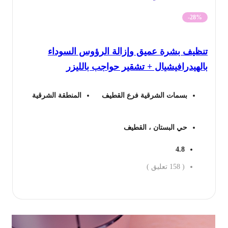
الأصلي
الحالي
-28%
هو:
هو:
نظيف بشرة عميق وإزالة الرؤوس السوداء
400 ريال.
287 ريال.
لهيدرافيشيال + تشقير حواجب بالليزر
بسمات الشرقية فرع القطيف
المنطقة الشرقية
حي البستان ، القطيف
4.8
(
158
تعليق )
جز الان