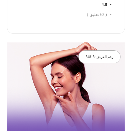
4.8
(
62
تعليق )
جز الان
رقم العرض :
54815