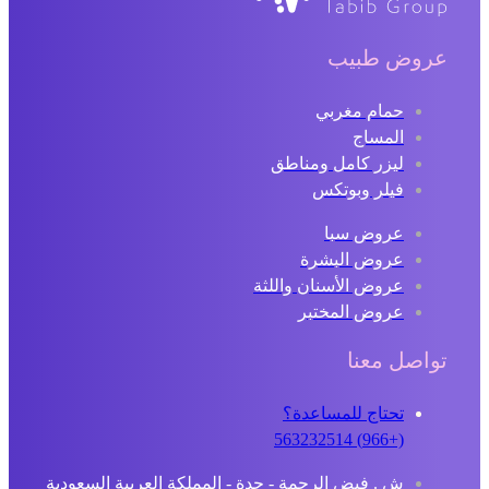
روض طبيب
حمام مغربي
المساج
ليزر كامل ومناطق
فيلر وبوتكس
عروض سبا
عروض البشرة
عروض الأسنان واللثة
عروض المختبر
اصل معنا
تحتاج للمساعدة؟
(+966) 563232514
ش . فيض الرحمة - جدة - المملكة العربية السعودية