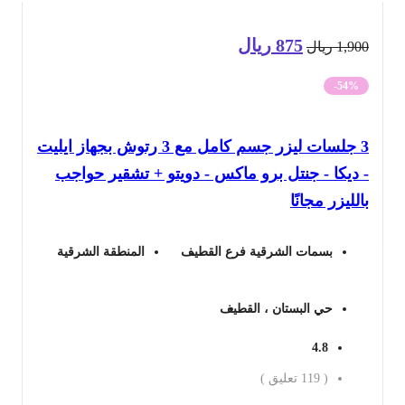
875
ريال
السعر
السعر
1,9
ريال
الأصلي
الحالي
-54%
هو:
هو:
3 جلسات ليزر جسم كامل مع 3 رتوش بجهاز ايليت
1,900 ريال.
875 ريال.
ديكا - جنتل برو ماكس - دويتو + تشقير حواجب
لليزر مجانًا
بسمات الشرقية فرع القطيف
المنطقة الشرقية
حي البستان ، القطيف
4.8
(
119
تعليق )