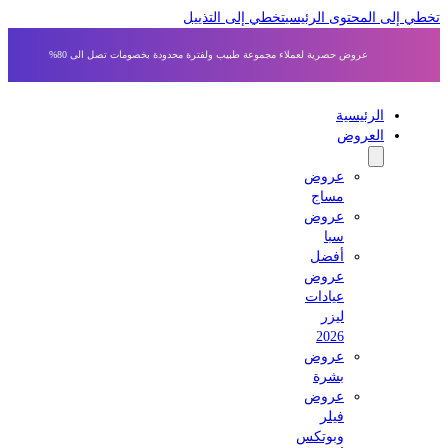
ى المحتوى الرئيسي
تخطي إلى التذييل
عروض حصرية لعملاء مجموعة طبيب ولفترة محدودة بخصومات تصل الى 80%
الرئيسية
العروض
عروض
مساج
عروض
سبا
أفضل
عروض
عيادات
ليزر
2026
عروض
بشرة
عروض
فيلر
وبوتكس