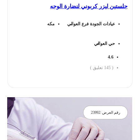
لستين ليزر كربوني لنضارة الوجه
550 ريال.
321 ريال.
عيادات الجودة فرع العوالي
مكه
حي العوالي
4.6
(
145
تعليق )
جز الان
رقم العرض :
23992