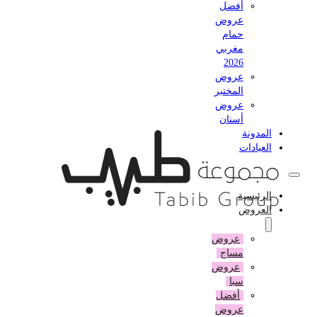
أفضل
عروض
حمام
مغربي
2026
عروض
المختبر
عروض
أسنان
المدونة
العيادات
الرئيسية
العروض
عروض
مساج
عروض
سبا
أفضل
عروض