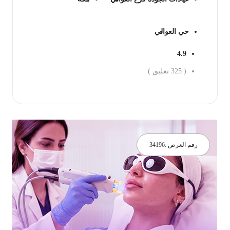
حي العوالي
4.9
(
325
تعليق )
جز الان
رقم العرض :
34196