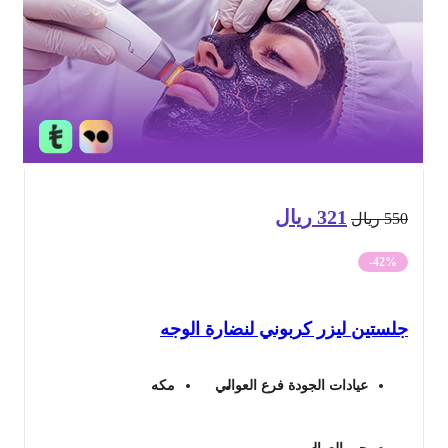
321
ريال
السعر
السعر
55
ريال
الأصلي
الحالي
-42%
هو:
هو:
لستين ليزر كربوني لنضارة الوجه
550 ريال.
321 ريال.
عيادات الجودة فرع العوالي
مكه