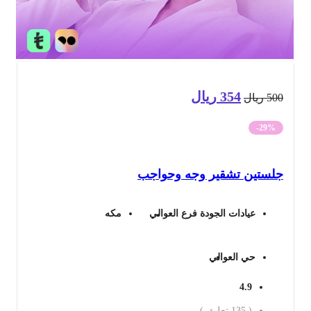
354
ريال
السعر
السعر
50
ريال
الأصلي
الحالي
-29%
هو:
هو:
لستين تشقير وجه وحواجب
500 ريال.
354 ريال.
عيادات الجودة فرع العوالي
مكه
حي العوالي
4.9
(
135
تعليق )