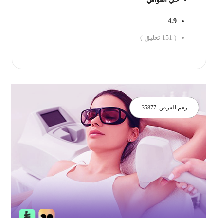
حي العوالي
4.9
(
151
تعليق )
جز الان
رقم العرض :
35877