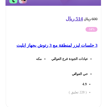
514
ريال
السعر
السعر
60
ريال
الأصلي
الحالي
-14%
هو:
هو:
يليت
600 ريال.
514 ريال.
عيادات الجودة فرع العوالي
مكه
حي العوالي
4.9
(
228
تعليق )
جز الان