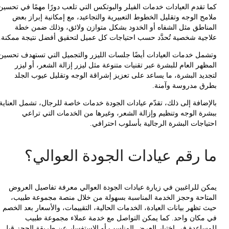
تقدم العيادات خدمات الفيلر والبوتكس التي تلعب دورًا مهمًا في تحسين
 الوجه وتقليل الخطوط التعبيرية والتجاعيد، مع إمكانية إبراز بعض
اطق مثل الشفاه أو الخدود بشكل متوازن ولائق، وذلك ضمن خطة
ية شخصية تُحدَّد حسب احتياجات كل عميل لتحقيق أفضل نتيجة ممكنة.
ل خدمات العيادات أيضًا جلسات الليزر والتجميل التي تستهدف تحسين
ر العام للبشرة عبر تقنيات متنوعة مثل ليزر إزالة الشعر، أو ليزر
يد البشرة، ما يساعد على تعزيز إشراقة الوجه وتقليل عيوب الجلد
 مدروسة وآمنة.
ضافة إلى ذلك، تقدّم عيادات الجودة خدمات خاصة للرجال، تشمل العناية
ة الوجه وتنظيم وإزالة الشعر، وغيرها من الخدمات التي تراعي
اجات البشرة الرجالية بأسلوب احترافي.
 رقم عيادات الجودة العوالي؟
 للراغبين في زيارة عيادات الجودة العوالي معرفة تفاصيل العروض
احة وحجز الخدمة المناسبة بسهولة من خلال منصة مجموعة طبيب،
ظهر بيانات العيادة، الخدمات الحالية، التقييمات، والأسعار بعد الخصم
كان واحد. كما يمكن التواصل مع خدمة عملاء مجموعة طبيب
اعدة في اختيار العرض المناسب أو الاستفسار عن طريقة الحجز قبل