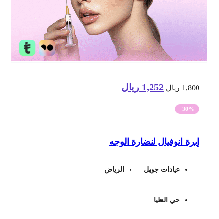
1,252
ريال
السعر
السعر
1,8
ريال
الأصلي
الحالي
-30%
هو:
هو:
رة انوفيال لنضارة الوجه
1,800 ريال.
1,252 ريال.
عيادات جويل
الرياض
حي العليا