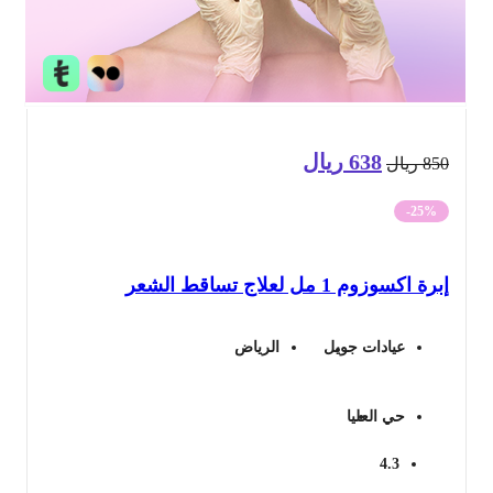
638
ريال
السعر
السعر
85
ريال
الأصلي
الحالي
-25%
هو:
هو:
ة اكسوزوم 1 مل لعلاج تساقط الشعر
850 ريال.
638 ريال.
عيادات جويل
الرياض
حي العليا
4.3