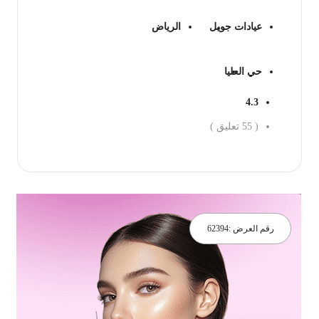
عيادات جويل
الرياض
حي العليا
4.3
(
55
تعليق )
جز الان
رقم العرض :
62394