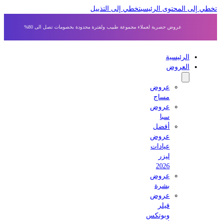
ى المحتوى الرئيسي
تخطي إلى التذييل
عروض حصرية لعملاء مجموعة طبيب ولفترة محدودة بخصومات تصل الى 80%
الرئيسية
العروض
عروض
مساج
عروض
سبا
أفضل
عروض
عيادات
ليزر
2026
عروض
بشرة
عروض
فيلر
وبوتكس