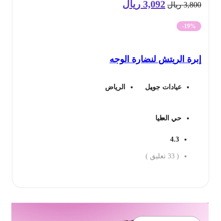
3,092
ريال
السعر
السعر
3,8
ريال
الأصلي
الحالي
-19%
هو:
هو:
رة الريتش لنضارة الوجه
3,800 ريال.
3,092 ريال.
عيادات جويل
الرياض
حي العليا
4.3
(
33
تعليق )
جز الان