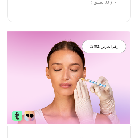
(
33
تعليق )
جز الان
رقم العرض :
62402