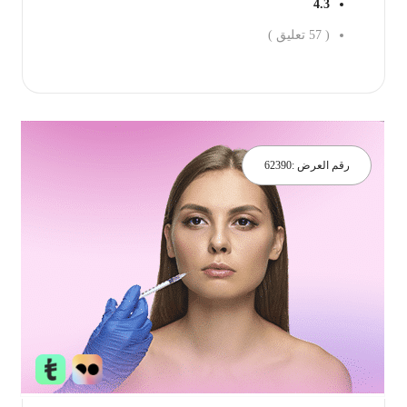
4.3
(
57
تعليق )
جز الان
رقم العرض :
62390