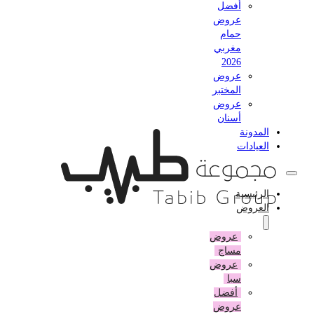
أفضل
عروض
حمام
مغربي
2026
عروض
المختبر
عروض
أسنان
المدونة
العيادات
الرئيسية
العروض
عروض
مساج
عروض
سبا
أفضل
عروض