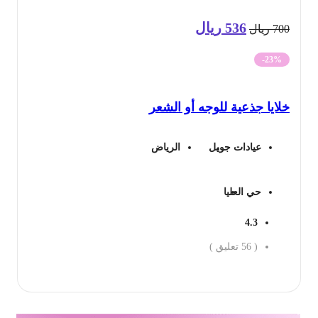
536
ريال
السعر
السعر
70
ريال
الأصلي
الحالي
-23%
هو:
هو:
ايا جذعية للوجه أو الشعر
700 ريال.
536 ريال.
عيادات جويل
الرياض
حي العليا
4.3
(
56
تعليق )
جز الان