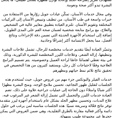
رة تبدو أكثر صحة ونعومة.
مجال خدمات الأسنان، تمكّن عيادات جويل زوّارها من الاستفادة من
ت واسعة في طب الأسنان، من تنظيف وتبييض الأسنان إلى التركيبات
لفة وتقويم الأسنان. تلتزم العيادة بتطبيق معايير عالية في التشخيص
لاج، مع برامج متابعة شخصية لضمان صحة الفم على المدى الطويل،
ة إلى استخدام الأجهزة الحديثة التي تضمن دقة الإجراءات ونتائج
 مما يجعل الابتسامة أكثر إشراقًا وجاذبية.
يّز العيادة أيضًا بتقديم خدمات مخصّصة للرجال، تشمل علاجات البشرة
يفها، إزالة الشعر، وعلاجات الليزر المخصّصة للبشرة الذكورية، وذلك
يئة تعطي اهتمامًا خاصًا لراحة العميل وخصوصيته. يتم تصميم البرامج
اجية وفقًا لاحتياجات كل رجل، ويستفيد كثيرون من هذا التخصيص في
ق نتائج تلائم نمط حياتهم ومظهرهم.
ت الفيلر والبوتكس جزء مهم من عروض جويل، حيث تُستخدم هذه
سات لتقليل ظهور التجاعيد، تحسين ملامح الوجه، ومنح البشرة مظهرًا
شبابًا وامتلاءً دون الحاجة إلى عمليات جراحية.علاوة على ذلك، تضم
ادة خدمات الليزر والتجميل التي تشمل إزالة الشعر غير المرغوب فيه،
 الندبات، وتحسين مظهر الجلد بشكل عام باستخدام أجهزة ليزر متقدمة
 نتائج فعّالة وسريعة نسبيًا. هذه الجلسات مناسبة لمن يرغب في حلول
ة وأكثر فعالية مقارنة بالطرق التقليدية، وهي ضمن العروض التي يمكن
ا عبر مجموعة طبيب بسهولة.