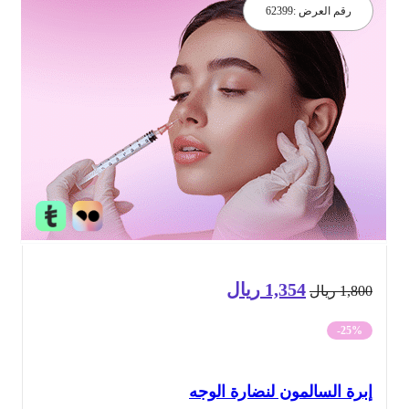
رقم العرض :
62399
1,354
ريال
السعر
السعر
1,8
ريال
الأصلي
الحالي
-25%
هو:
هو:
رة السالمون لنضارة الوجه
1,800 ريال.
1,354 ريال.