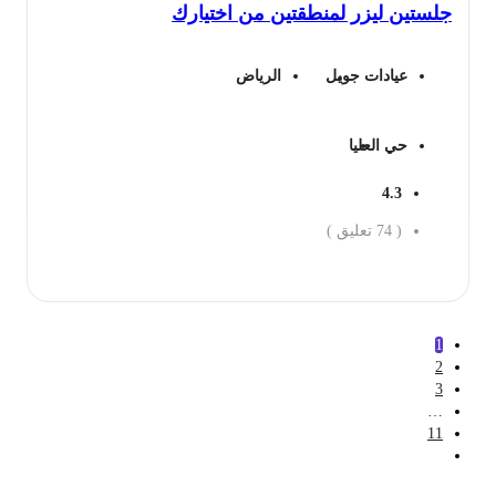
لستين ليزر لمنطقتين من اختيارك
350 ريال.
229 ريال.
عيادات جويل
الرياض
حي العليا
4.3
(
74
تعليق )
جز الان
1
2
3
…
11