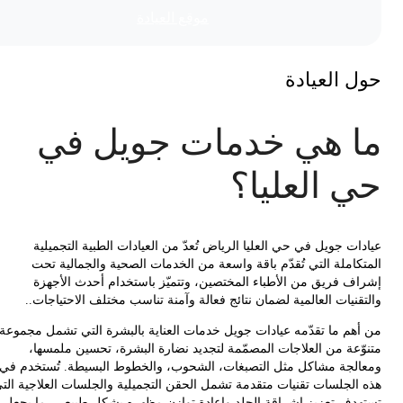
موقع العیادة
 العيادة
 هي خدمات جويل في
 العليا؟
ت جويل في حي العليا الرياض تُعدّ من العيادات الطبية التجميلية
كاملة التي تُقدّم باقة واسعة من الخدمات الصحية والجمالية تحت
ف فريق من الأطباء المختصين، وتتميّز باستخدام أحدث الأجهزة
نيات العالمية لضمان نتائج فعالة وآمنة تناسب مختلف الاحتياجات..
هم ما تقدّمه عيادات جويل خدمات العناية بالبشرة التي تشمل مجموعة
ّعة من العلاجات المصمّمة لتجديد نضارة البشرة، تحسين ملمسها،
لجة مشاكل مثل التصبغات، الشحوب، والخطوط البسيطة. تُستخدم في
الجلسات تقنيات متقدمة تشمل الحقن التجميلية والجلسات العلاجية التي
دف تعزيز إشراقة الجلد وإعادة توازن مظهره بشكل طبيعي، ما يجعل