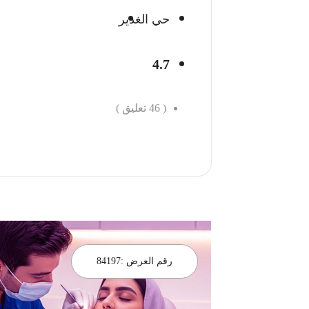
حي الغدير
4.7
(
46
تعليق )
احجز الان
رقم العرض :
84197