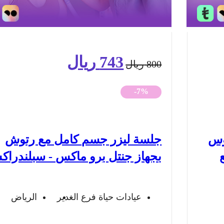
743
ريال
السعر
السعر
800
ريال
الأصلي
الحالي
-7%
هو:
هو:
800 ريال.
743 ريال.
وس
جلسة ليزر جسم كامل مع رتوش
بجهاز جنتل برو ماكس - سبلندرا
عيادات حياة فرع الغدير
الرياض