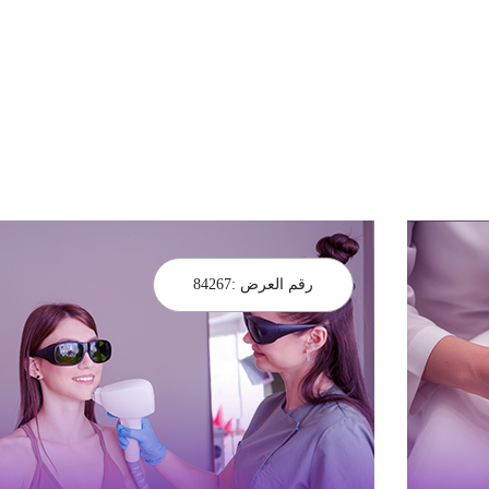
رقم العرض :
84267