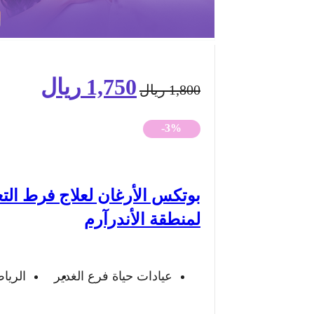
1,750
ريال
السعر
السعر
1,800
ريال
الأصلي
الحالي
-3%
هو:
هو:
1,800 ريال.
1,750 ريال.
بوتكس الأرغان لعلاج فرط الت
لمنطقة الأندرآرم
عيادات حياة فرع الغدير
الريا