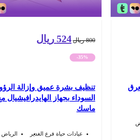
524
ريال
السعر
السعر
800
ريال
الأصلي
الحالي
-35%
هو:
هو:
800 ريال.
524 ريال.
عرق
تنظيف بشرة عميق وإزالة الرؤ
السوداء بجهاز الهايدرافيشيال مع
ماسك
ض
عيادات حياة فرع الغدير
الرياض