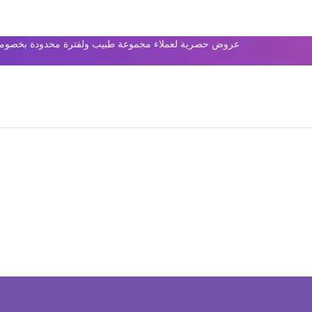
عروض حصرية لعملاء مجموعة طبيب ولفترة محدودة بخصومات 