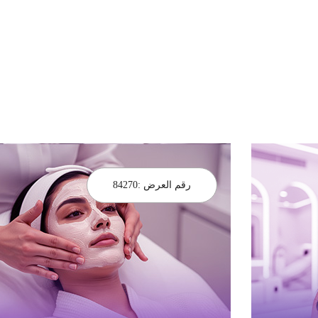
رقم العرض :
84270