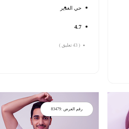
حي الغدير
4.7
(
43
تعليق )
احجز الان
رقم العرض :
83479