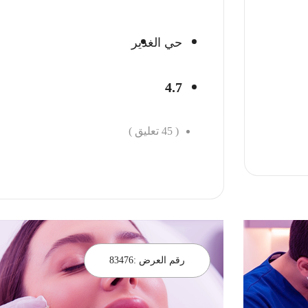
حي الغدير
4.7
(
45
تعليق )
احجز الان
رقم العرض :
83476