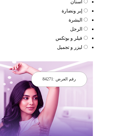
أسنان
إبر ونضارة
البشرة
الرجل
فيلر و بوتكس
ليزر و تجميل
رقم العرض :
84271