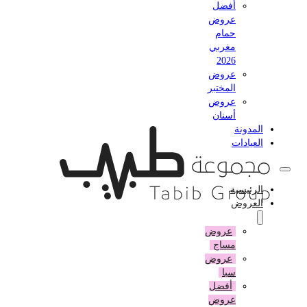
أفضل
عروض
حمام
مغربي
2026
عروض
المختبر
عروض
أسنان
المدونة
العيادات
الرئيسية
العروض
عروض
مساج
عروض
سبا
أفضل
عروض