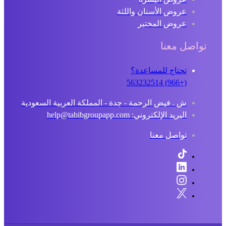
عروض الأسنان واللثة
عروض المختبر
تواصل معنا
تحتاج للمساعدة؟
(+966) 563232514
ش . فيض الرحمة - جدة - المملكة العربية السعودية
البريد الإلكتروني: help@tabibgroupapp.com
تواصل معنا