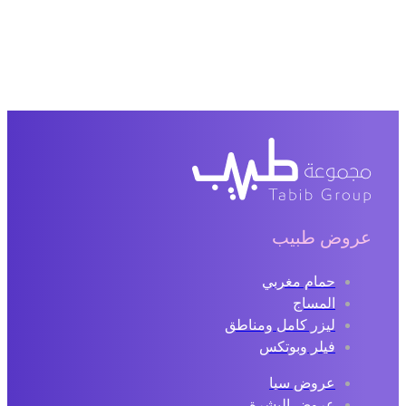
عروض طبيب
حمام مغربي
المساج
ليزر كامل ومناطق
فيلر وبوتكس
عروض سبا
عروض البشرة