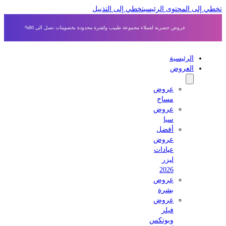
ي إلى المحتوى الرئيسي
تخطي إلى التذييل
عروض حصرية لعملاء مجموعة طبيب ولفترة محدودة بخصومات تصل الى 80%
الرئيسية
العروض
عروض
مساج
عروض
سبا
أفضل
عروض
عيادات
ليزر
2026
عروض
بشرة
عروض
فيلر
وبوتكس