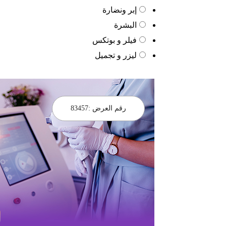
إبر ونضارة
البشرة
فيلر و بوتكس
ليزر و تجميل
رقم العرض :
83457