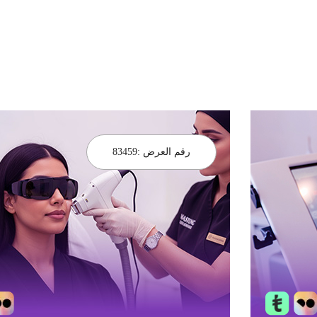
رقم العرض :
83459