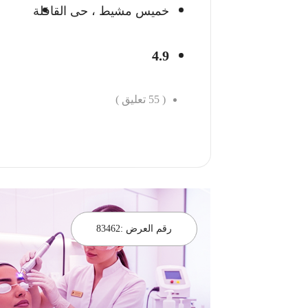
خميس مشيط ، حى القافلة
4.9
(
55
تعليق )
احجز الان
رقم العرض :
83462