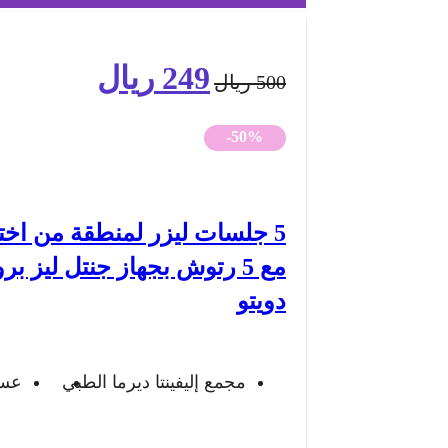
249
ريال
السعر
السعر
500
ريال
الأصلي
الحالي
-50%
هو:
هو:
500 ريال.
249 ريال.
5 جلسات ليزر لمنطقة من اخت
مع 5 رتوش بجهاز جنتل ليز برو
دويتو
مجمع إليفينتا ديرما الطبي
عسي