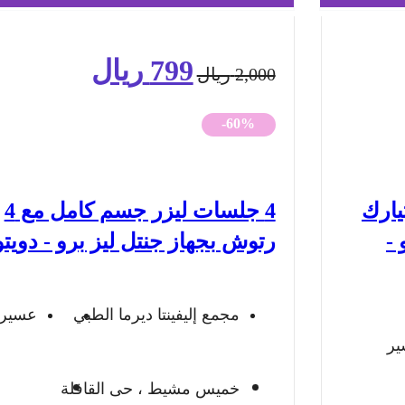
799
ريال
السعر
السعر
2,000
ريال
الأصلي
الحالي
-60%
هو:
هو:
2,000 ريال.
799 ريال.
يارك
4 جلسات ليزر جسم كامل مع 4
 -
رتوش بجهاز جنتل ليز برو - دويتو
مجمع إليفينتا ديرما الطبي
عسير
ر
خميس مشيط ، حى القافلة