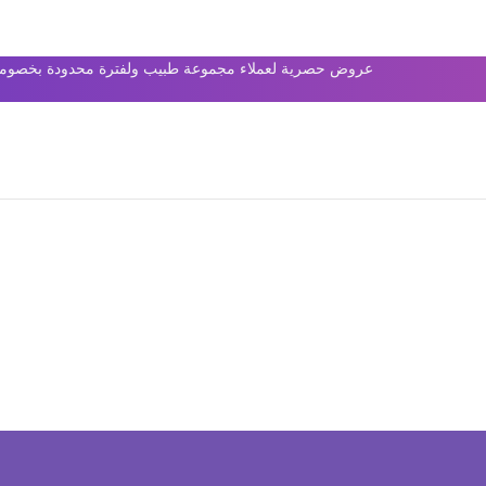
عروض حصرية لعملاء مجموعة طبيب ولفترة محدودة بخصومات 