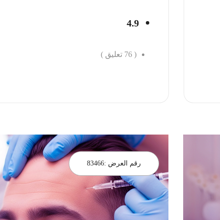
4.9
(
76
تعليق )
احجز الان
رقم العرض :
83466