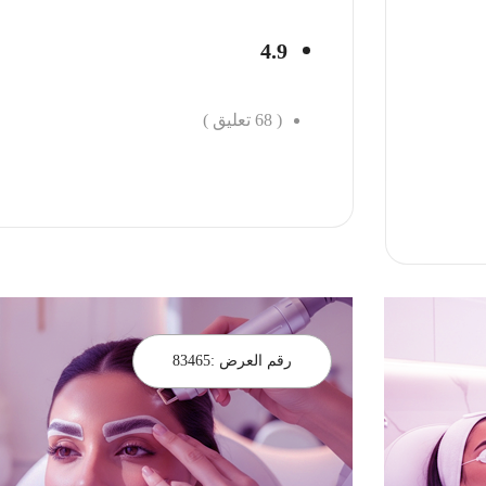
4.9
(
68
تعليق )
احجز الان
رقم العرض :
83465