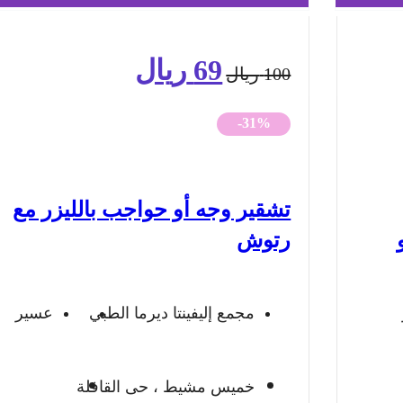
69
ريال
السعر
السعر
100
ريال
الأصلي
الحالي
-31%
هو:
هو:
100 ريال.
69 ريال.
تشقير وجه أو حواجب بالليزر مع
رتوش
مجمع إليفينتا ديرما الطبي
عسير
خميس مشيط ، حى القافلة