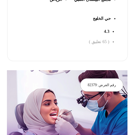
حي الخليج
4.3
(
65
تعليق )
جز الان
رقم العرض :
82379