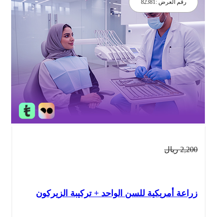
رقم العرض :
82381
2,2
ريال
اعة أمريكية للسن الواحد + تركيبة الزيركون