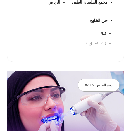
مجمع البيلسان الطبي
الرياض
حي الخليج
4.3
(
54
تعليق )
جز الان
رقم العرض :
82365