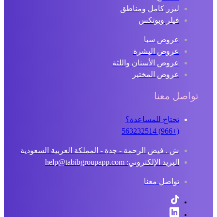
ليزر كامل ومناطق
فيلر وبوتكس
عروض سبا
عروض البشرة
عروض الأسنان واللثة
عروض المختبر
اصل معنا
تحتاج للمساعدة؟
(+966) 563232514
ش . فيض الرحمة - جدة - المملكة العربية السعودية
البريد الإلكتروني: help@tabibgroupapp.com
تواصل معنا