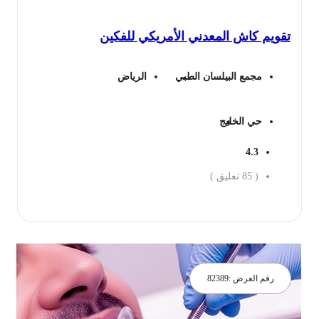
هو:
هو:
قويم كاش المعدني الأمريكي للفكين
6,000 ريال.
2,505 ريال.
مجمع البيلسان الطبي
الرياض
حي الخليج
4.3
(
85
تعليق )
جز الان
رقم العرض :
82389