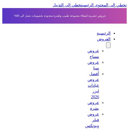
ى المحتوى الرئيسي
تخطي إلى التذييل
عروض حصرية لعملاء مجموعة طبيب ولفترة محدودة بخصومات تصل الى 80%
الرئيسية
العروض
عروض
مساج
عروض
سبا
أفضل
عروض
عيادات
ليزر
2026
عروض
بشرة
عروض
فيلر
وبوتكس