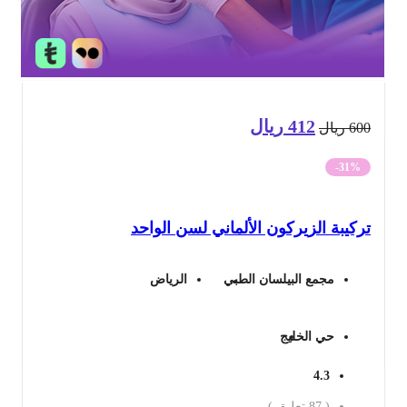
412
ريال
السعر
السعر
60
ريال
الأصلي
الحالي
-31%
هو:
هو:
كيبة الزيركون الألماني لسن الواحد
600 ريال.
412 ريال.
مجمع البيلسان الطبي
الرياض
حي الخليج
4.3
(
87
تعليق )