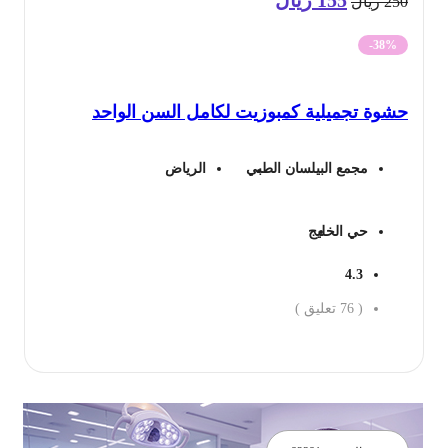
155
ريال
25
ريال
الأصلي
الحالي
-38%
هو:
هو:
شوة تجميلية كمبوزيت لكامل السن الواحد
250 ريال.
155 ريال.
مجمع البيلسان الطبي
الرياض
حي الخليج
4.3
(
76
تعليق )
جز الان