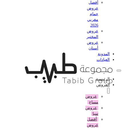
أفضل
عروض
حمام
مغربي
2026
عروض
المختبر
عروض
أسنان
المدونة
العيادات
الرئيسية
العروض
عروض
مساج
عروض
سبا
أفضل
عروض