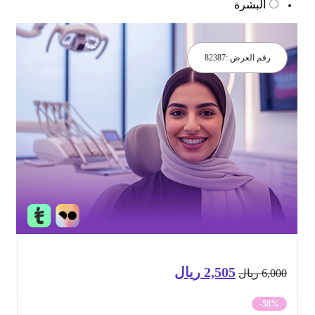
البشرة
رقم العرض :
82387
2,505
ريال
السعر
السعر
6,0
ريال
الأصلي
الحالي
-58%