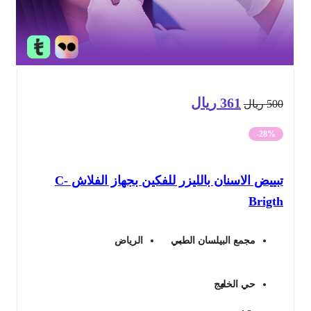
361
ريال
السعر
السعر
50
ريال
الأصلي
الحالي
-28%
هو:
هو:
تبييض الاسنان بالليزر للفكين بجهاز الفلاش C-
500 ريال.
361 ريال.
Brigt
مجمع البيلسان الطبي
الرياض
حي الخليج