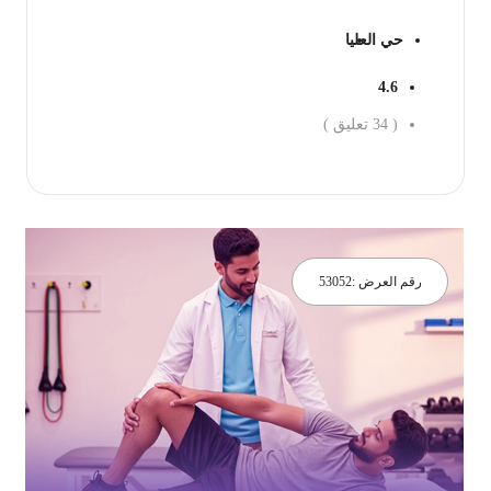
حي العليا
4.6
(
34
تعليق )
جز الان
رقم العرض :
53052