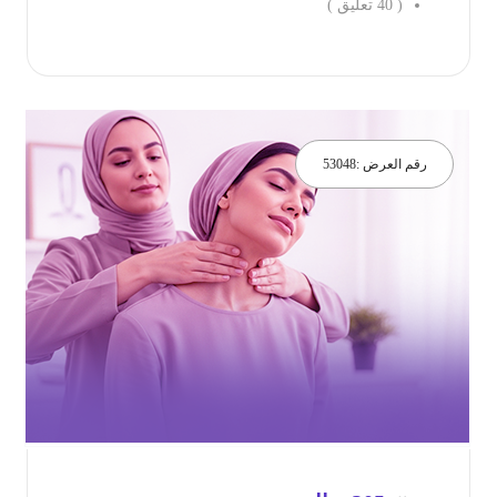
(
40
تعليق )
جز الان
رقم العرض :
53048