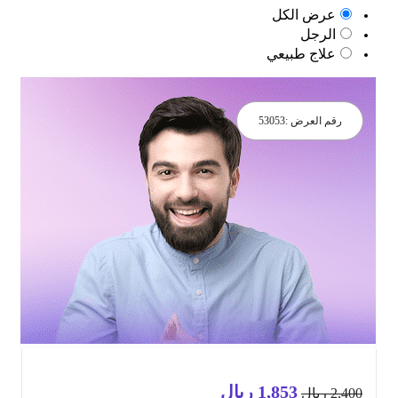
عرض الكل
الرجل
علاج طبيعي
رقم العرض :
53053
1,853
ريال
السعر
السعر
2,4
ريال