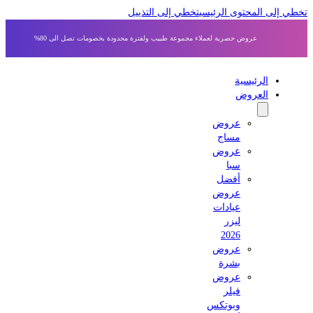
ى المحتوى الرئيسي
تخطي إلى التذييل
عروض حصرية لعملاء مجموعة طبيب ولفترة محدودة بخصومات تصل الى 80%
الرئيسية
العروض
عروض
مساج
عروض
سبا
أفضل
عروض
عيادات
ليزر
2026
عروض
بشرة
عروض
فيلر
وبوتكس