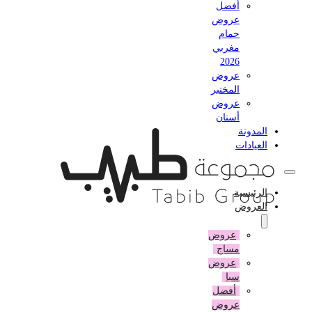
أفضل
عروض
حمام
مغربي
2026
عروض
المختبر
عروض
أسنان
المدونة
العيادات
الرئيسية
العروض
عروض
مساج
عروض
سبا
أفضل
عروض