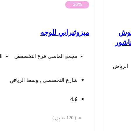
الأصلي
الحالي
-26%
هو:
هو:
500 ريال.
368 ريال.
توش
ميزوثيرابي للوجه
ناشور
مجمع الماسي فرع التخصصي
ا
الرياض
شارع التخصصي , وسط الرياض
4.6
(
120
تعليق )