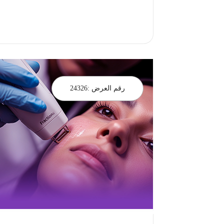
احجز الان
رقم العرض :
24326