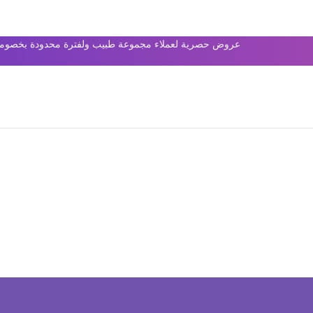
عروض حصرية لعملاء مجموعة طبيب ولفترة محدودة بخصومات 