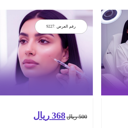
رقم العرض :
9227
368
ريال
السعر
السعر
500
ريال