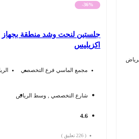
الأصلي
الحالي
-36%
هو:
هو:
1,200 ريال.
772 ريال.
جلستين لنحت وشد منطقة بجهاز
اكزيليس
لرياض
مجمع الماسي فرع التخصصي
الري
شارع التخصصي , وسط الرياض
4.6
(
226
تعليق )