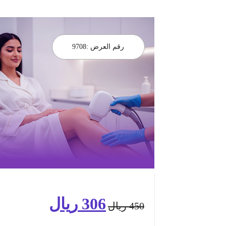
رقم العرض :
9708
306
ريال
السعر
السعر
450
ريال