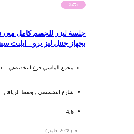
الأصلي
الحالي
-32%
هو:
هو:
450 ريال.
306 ريال.
جلسة ليزر للجسم كامل مع ر
بجهاز جنتل ليز برو - ايليت سي
مجمع الماسي فرع التخصصي
شارع التخصصي , وسط الرياض
4.6
(
2078
تعليق )