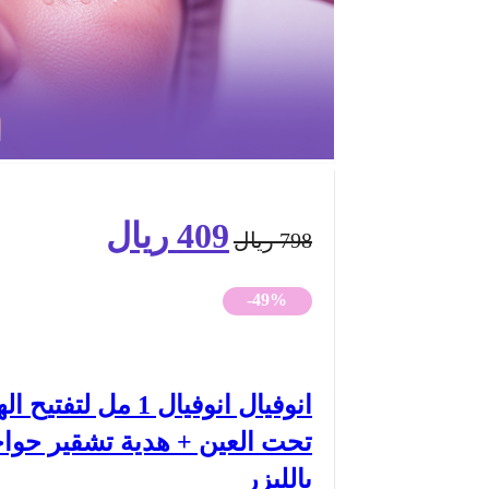
409
ريال
السعر
السعر
798
ريال
الأصلي
الحالي
-49%
هو:
هو:
798 ريال.
409 ريال.
انوفيال انوفيال 1 مل لتفتي
تحت العين + هدية تشقير حو
بالليزر