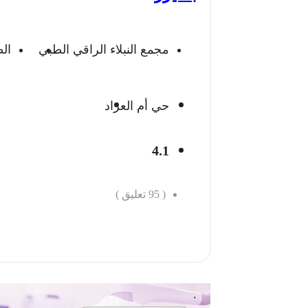
مجمع النبلاء الراقي الطبي
ال
حي أم العراد
4.1
(
95
تعليق )
احجز الان