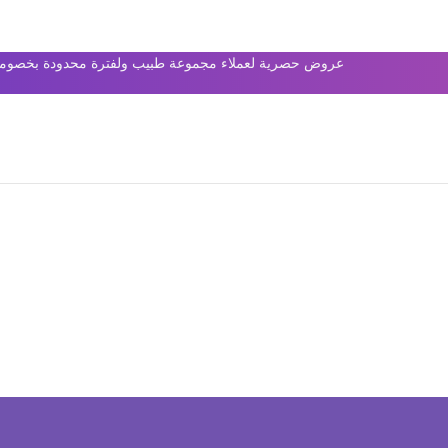
عروض حصرية لعملاء مجموعة طبيب ولفترة محدودة بخصومات 