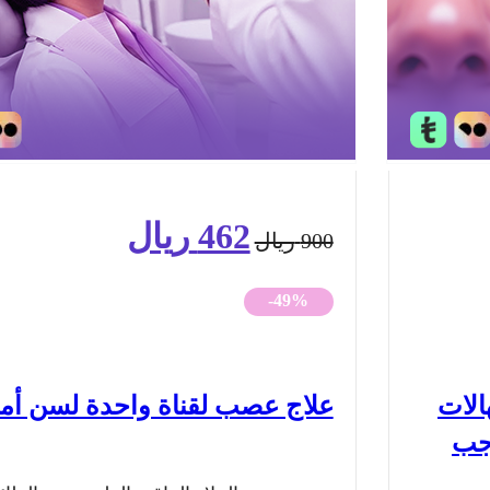
462
ريال
السعر
السعر
900
ريال
الأصلي
الحالي
-49%
هو:
هو:
900 ريال.
462 ريال.
ح الهالات
علاج عصب لقناة واحدة لسن أم
اجب