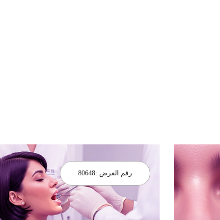
رقم العرض :
80648