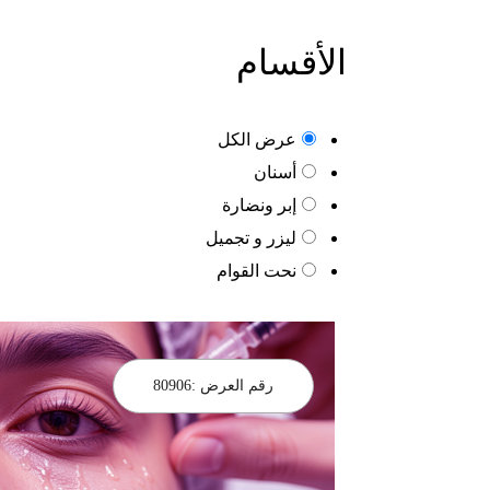
الأقسام
عرض الكل
أسنان
إبر ونضارة
ليزر و تجميل
نحت القوام
رقم العرض :
80906