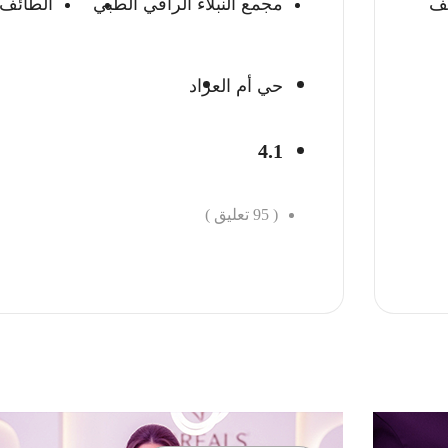
ئف
مجمع النبلاء الراقي الطبي
الطائف
حي أم العراد
4.1
(
95
تعليق )
احجز الان