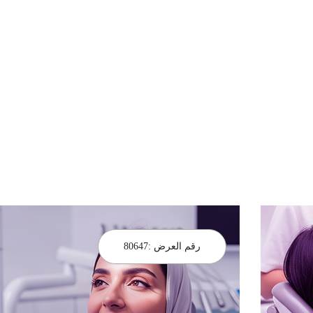
رقم العرض :
80647