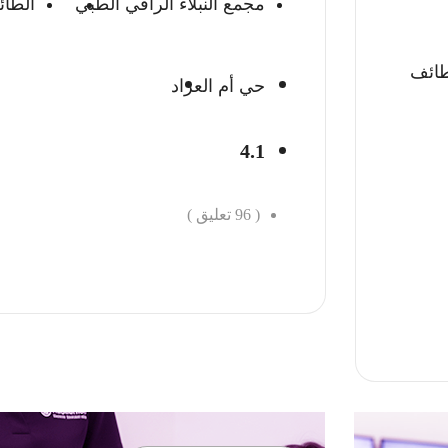
مجمع النبلاء الراقي الطبي
الطا
طائف
حي أم العراد
4.1
(
96
تعليق )
احجز الان