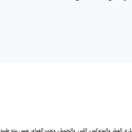
، الفيلر والبوتوكس، الليزر والتجميل، ونحت القوام، ضمن بيئة طبية 