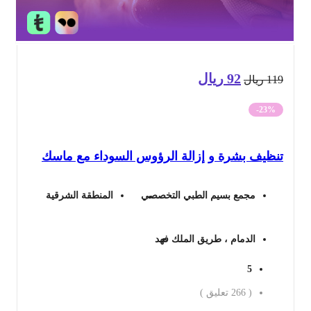
92
ريال
السعر
السعر
11
ريال
الأصلي
الحالي
-23%
هو:
هو:
نظيف بشرة و إزالة الرؤوس السوداء مع ماسك
119 ريال.
92 ريال.
مجمع بسيم الطبي التخصصي
المنطقة الشرقية
الدمام ، طريق الملك فهد
5
(
266
تعليق )