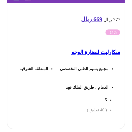
669
ريال
السعر
السعر
77
ريال
الأصلي
الحالي
-14%
هو:
هو:
كارليت لنضارة الوجه
777 ريال.
669 ريال.
مجمع بسيم الطبي التخصصي
المنطقة الشرقية
الدمام ، طريق الملك فهد
5
(
40
تعليق )
جز الان