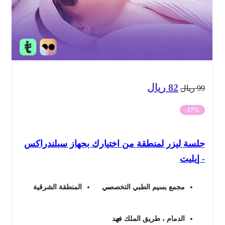
82
ريال
السعر
السعر
9
ريال
الأصلي
الحالي
-17%
هو:
هو:
لسة ليزر لمنطقة من اختيارك بجهاز سبلندراكس
99 ريال.
82 ريال.
إيليت
مجمع بسيم الطبي التخصصي
المنطقة الشرقية
الدمام ، طريق الملك فهد