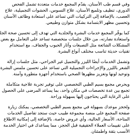
قسم طب الأسنان، يقدّم المجمع خدمات متعددة تشمل الفحص
ري، تنظيف وتلميع الأسنان، علاج التسوس، الحشوات التجميلية، علاج
ب، بالإضافة إلى التركيبات التي تساعد على استعادة وظائف الأسنان
ين مظهر الابتسامة بشكل متوازن وطبيعي.
يوفّر المجمع خدمات البشرة والجلدية التي تهدف إلى تحسين صحة الجلد
عادة نضارته، من خلال جلسات متخصصة تساعد على التعامل مع بعض
كلات الشائعة مثل التصبغات وآثار الحبوب والجفاف، مع استخدام
ات حديثة تناسب مختلف أنواع البشرة.
ل الخدمات أيضًا الليزر والتجميل غير الجراحي، مثل جلسات إزالة
ر بالليزر والإجراءات التجميلية التي تساعد على تحسين ملمس البشرة
يد لونها وتعزيز مظهرها الصحي باستخدام أجهزة متطورة وآمنة.
ص مجمع بسيم الطبي التخصصي على توفير تجربة علاجية متكاملة
 بين عدة تخصصات في مكان واحد، بما يساعد المرضى على الحصول
لرعاية التي يحتاجون إليها بسهولة وراحة.
ز موعدك بسهولة في مجمع بسيم الطبي التخصصي، يمكنك زيارة
 المجمع على منصة مجموعة طبيب حيث ستجد تفاصيل الخدمات
حة، الأسعار الحالية، وأي عروض خاصة، بالإضافة إلى إمكانية الاطلاع
تقييمات العملاء الحقيقية قبل الحجز، مما يساعدك في اختيار الخدمة
سب بثقة واطمئنان.