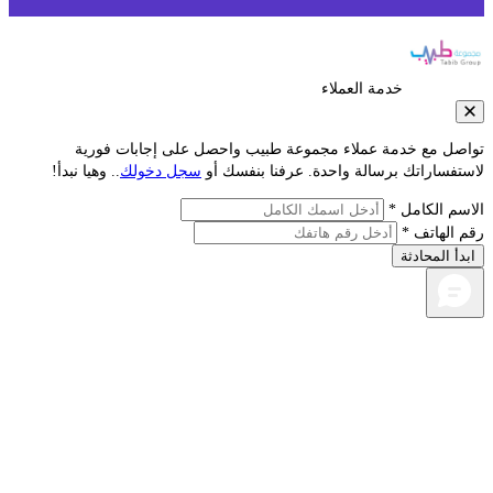
خدمة العملاء
مع خدمة عملاء مجموعة طبيب واحصل على إجابات فورية
راتك برسالة واحدة. عرفنا بنفسك أو
سجل دخولك
.. وهيا نبدأ!
لكامل *
اتف *
محادثة