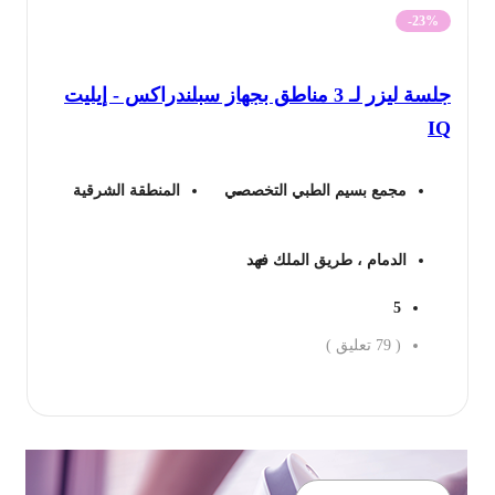
الأصلي
الحالي
-23%
هو:
هو:
جلسة ليزر لـ 3 مناطق بجهاز سبلندراكس - إيليت
199 ريال.
154 ريال.
I
مجمع بسيم الطبي التخصصي
المنطقة الشرقية
الدمام ، طريق الملك فهد
5
(
79
تعليق )
جز الان