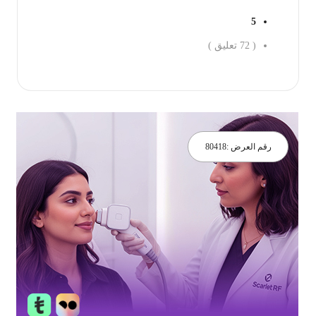
5
(
72
تعليق )
جز الان
رقم العرض :
80418