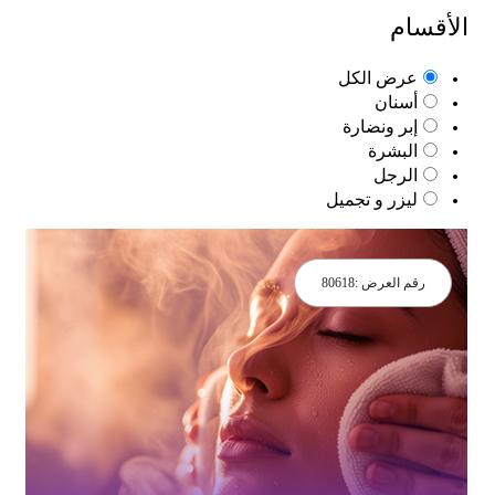
قسام
عرض الكل
أسنان
إبر ونضارة
البشرة
الرجل
ليزر و تجميل
رقم العرض :
80618