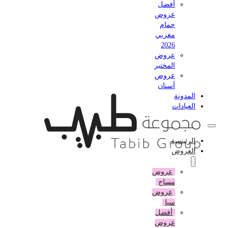
أفضل
عروض
حمام
مغربي
2026
عروض
المختبر
عروض
أسنان
المدونة
العيادات
الرئيسية
العروض
عروض
مساج
عروض
سبا
أفضل
عروض