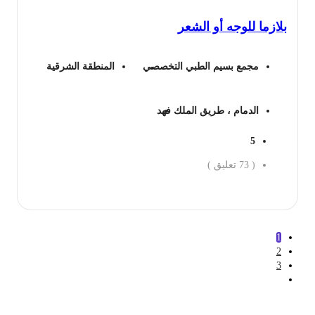
هو:
هو:
ازما للوجه أو الشعر
349 ريال.
298 ريال.
مجمع بسيم الطبي التخصصي
المنطقة الشرقية
الدمام ، طريق الملك فهد
5
(
73
تعليق )
جز الان
1
2
3