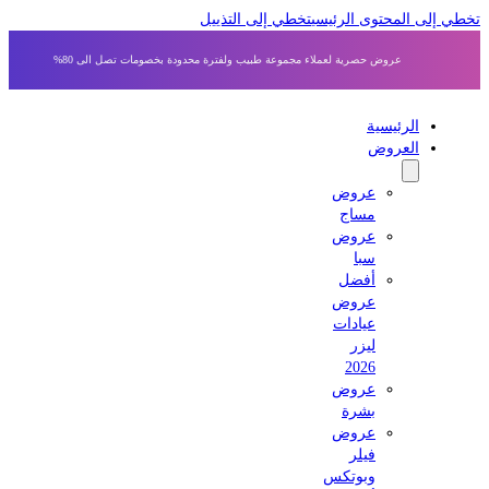
ى المحتوى الرئيسي
تخطي إلى التذييل
عروض حصرية لعملاء مجموعة طبيب ولفترة محدودة بخصومات تصل الى 80%
الرئيسية
العروض
عروض
مساج
عروض
سبا
أفضل
عروض
عيادات
ليزر
2026
عروض
بشرة
عروض
فيلر
وبوتكس