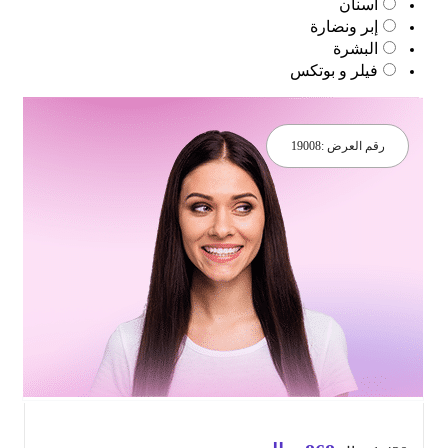
أسنان
إبر ونضارة
البشرة
فيلر و بوتكس
رقم العرض :
19008