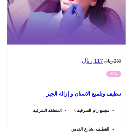
117
ريال
السعر
السعر
38
ريال
الأصلي
الحالي
-69%
هو:
هو:
ظيف وتلميع الاسنان و إزالة الجير
380 ريال.
117 ريال.
مجمع رام-الشرقية-3
المنطقة الشرقية
القطيف ،شارع القدس