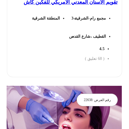
ويم الاسنان المعدني الأمريكي للفكين كاش
7,920 ريال.
3,567 ريال.
مجمع رام-الشرقية-3
المنطقة الشرقية
القطيف ،شارع القدس
4.5
(
68
تعليق )
جز الان
رقم العرض :
22638