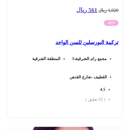
561
ريال
السعر
السعر
1,0
ريال
الأصلي
الحالي
-45%
هو:
هو:
كيبة البورسلين للسن الواحد
1,020 ريال.
561 ريال.
مجمع رام-الشرقية-3
المنطقة الشرقية
القطيف ،شارع القدس
4.5
(
65
تعليق )
جز الان