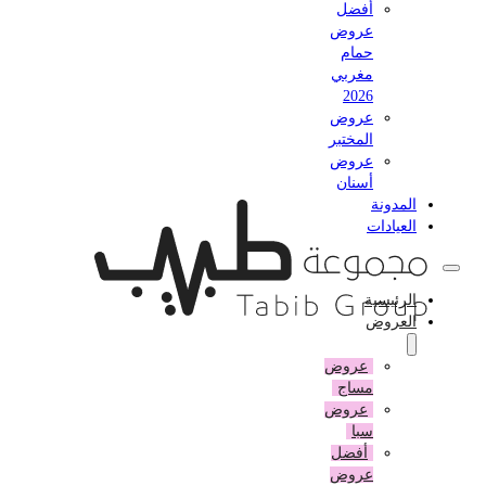
أفضل
عروض
حمام
مغربي
2026
عروض
المختبر
عروض
أسنان
المدونة
العيادات
الرئيسية
العروض
عروض
مساج
عروض
سبا
أفضل
عروض