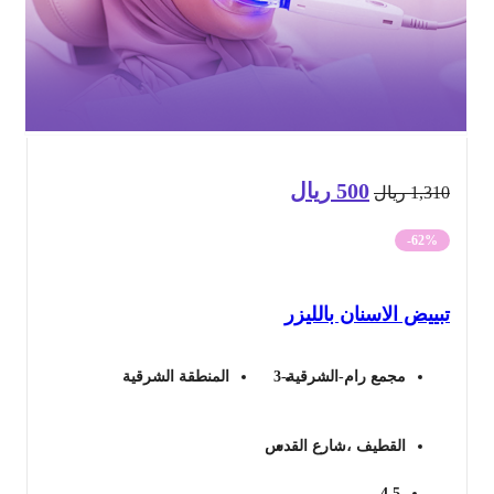
500
ريال
السعر
السعر
1,3
ريال
الأصلي
الحالي
-62%
هو:
هو:
ييض الاسنان بالليزر
1,310 ريال.
500 ريال.
مجمع رام-الشرقية-3
المنطقة الشرقية
القطيف ،شارع القدس
4.5