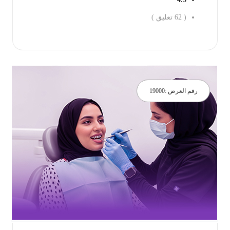
(
62
تعليق )
جز الان
رقم العرض :
19000