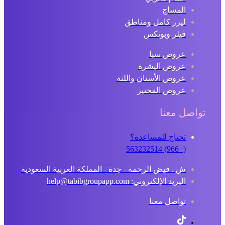
المساج
ليزر كامل ومناطق
فيلر وبوتكس
عروض سبا
عروض البشرة
عروض الأسنان واللثة
عروض المختبر
اصل معنا
تحتاج للمساعدة؟
(+966) 563232514
ش . فيض الرحمة - جدة - المملكة العربية السعودية
البريد الإلكتروني: help@tabibgroupapp.com
تواصل معنا