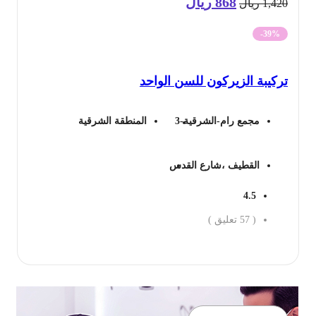
868
ريال
السعر
السعر
1,4
ريال
الأصلي
الحالي
-39%
هو:
هو:
كيبة الزيركون للسن الواحد
1,420 ريال.
868 ريال.
مجمع رام-الشرقية-3
المنطقة الشرقية
القطيف ،شارع القدس
4.5
(
57
تعليق )
جز الان