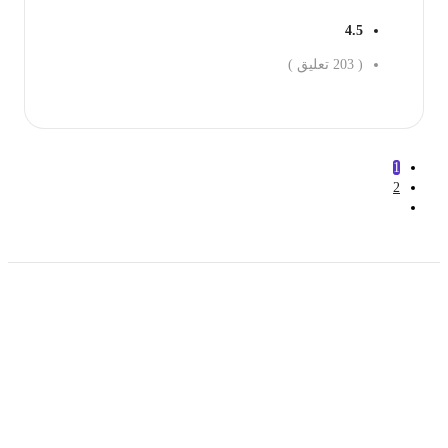
4.5
(
203
تعليق )
جز الان
1
2
حمل تطبیق مجموعة طبیب واستعرض أكثر من 9000
عرض من أكثر من 600 عیادة تجمیل