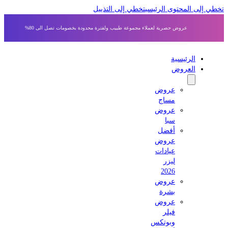
ى المحتوى الرئيسي
تخطي إلى التذييل
عروض حصرية لعملاء مجموعة طبيب ولفترة محدودة بخصومات تصل الى 80%
الرئيسية
العروض
عروض
مساج
عروض
سبا
أفضل
عروض
عيادات
ليزر
2026
عروض
بشرة
عروض
فيلر
وبوتكس