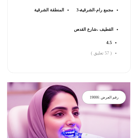
مجمع رام-الشرقية-3
المنطقة الشرقية
القطيف ،شارع القدس
4.5
(
57
تعليق )
جز الان
رقم العرض :
19006