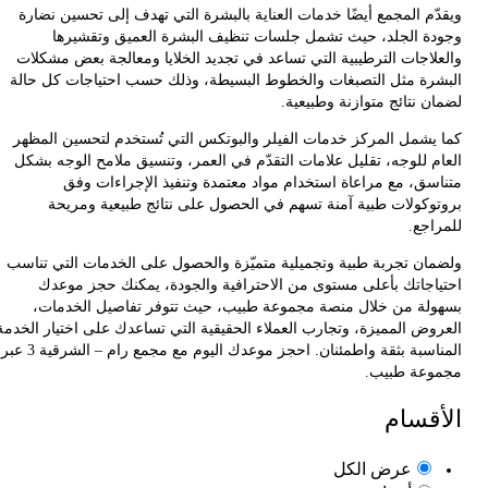
ّم المجمع أيضًا خدمات العناية بالبشرة التي تهدف إلى تحسين نضارة
ة الجلد، حيث تشمل جلسات تنظيف البشرة العميق وتقشيرها
لاجات الترطيبية التي تساعد في تجديد الخلايا ومعالجة بعض مشكلات
رة مثل التصبغات والخطوط البسيطة، وذلك حسب احتياجات كل حالة
 نتائج متوازنة وطبيعية.
يشمل المركز خدمات الفيلر والبوتكس التي تُستخدم لتحسين المظهر
م للوجه، تقليل علامات التقدّم في العمر، وتنسيق ملامح الوجه بشكل
سق، مع مراعاة استخدام مواد معتمدة وتنفيذ الإجراءات وفق
وكولات طبية آمنة تسهم في الحصول على نتائج طبيعية ومريحة
اجع.
ان تجربة طبية وتجميلية متميّزة والحصول على الخدمات التي تناسب
اجاتك بأعلى مستوى من الاحترافية والجودة، يمكنك حجز موعدك
لة من خلال منصة مجموعة طبيب، حيث تتوفر تفاصيل الخدمات،
وض المميزة، وتجارب العملاء الحقيقية التي تساعدك على اختيار الخدمة
المناسبة بثقة واطمئنان. احجز موعدك اليوم مع مجمع رام – الشرقية 3 عبر
عة طبيب.
قسام
عرض الكل