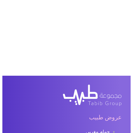
روض طبيب
حمام مغربي