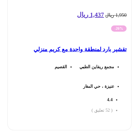
1,437
ريال
السعر
السعر
1,9
ريال
الأصلي
الحالي
-26%
هو:
هو:
قشير بارد لمنطقة واحدة مع كريم منزلي
1,950 ريال.
1,437 ريال.
مجمع ريفاين الطبي
القصيم
عنيزة ، حي المنار
4.4
(
52
تعليق )
جز الان