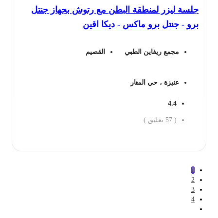
لسة ليزر لمنطقة البطن مع رتوش بجهاز جنتل
500 ريال.
257 ريال.
و - جنتل برو ماكس - ديكا اقين
مجمع ريفاين الطبي
القصيم
عنيزة ، حي المنار
4.4
(
57
تعليق )
جز الان
1
2
3
4