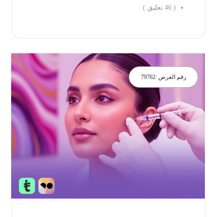
(
46
تعليق )
جز الان
رقم العرض :
79762