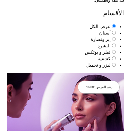
ثقة واطمئنان.
قسام
عرض الكل
أسنان
إبر ونضارة
البشرة
فيلر و بوتكس
كشفية
ليزر و تجميل
رقم العرض :
79768