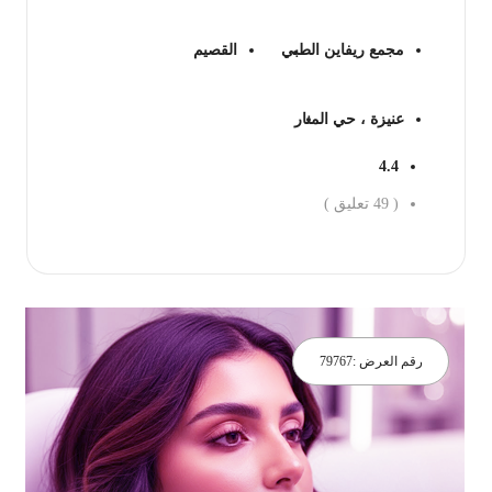
مجمع ريفاين الطبي
القصيم
عنيزة ، حي المنار
4.4
(
49
تعليق )
جز الان
رقم العرض :
79767