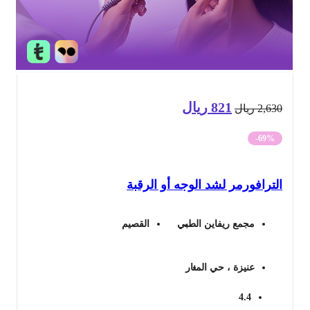
821
ريال
السعر
السعر
2,6
ريال
الأصلي
الحالي
-69%
هو:
هو:
ترافورمر لشد الوجه أو الرقبة
2,630 ريال.
821 ريال.
مجمع ريفاين الطبي
القصيم
عنيزة ، حي المنار
4.4