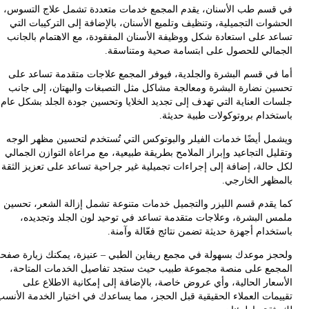
سم طب الأسنان، يقدم المجمع خدمات متعددة تشمل علاج التسوس،
ات التجميلية، وتنظيف وتلميع الأسنان، بالإضافة إلى التركيبات التي
د على استعادة شكل ووظيفة الأسنان المفقودة، مع الاهتمام بالجانب
الي للحصول على ابتسامة صحية ومتناسقة.
في قسم البشرة والجلدية، فيوفر المجمع علاجات متقدمة تساعد على
ن نضارة البشرة ومعالجة مشاكل مثل التصبغات والبهتان، إلى جانب
ت العناية التي تهدف إلى تجديد الخلايا وتحسين جودة الجلد بشكل عام
خدام بروتوكولات طبية حديثة.
ل أيضًا خدمات الفيلر والبوتوكس التي تُستخدم لتحسين مظهر الوجه
ل التجاعيد وإبراز الملامح بطريقة طبيعية، مع مراعاة التوازن الجمالي
حالة، إضافة إلى إجراءات تجميلية غير جراحية تساعد على تعزيز الثقة
ظهر الخارجي.
يقدم قسم الليزر والتجميل خدمات متنوعة تشمل إزالة الشعر، تحسين
 البشرة، وعلاجات متقدمة تساعد في توحيد لون الجلد وتجديده،
دام أجهزة حديثة تضمن نتائج فعّالة وآمنة.
ز موعدك بسهولة في مجمع ريفاين الطبي – عنيزة، يمكنك زيارة صفحة
مع على منصة مجموعة طبيب حيث ستجد تفاصيل الخدمات المتاحة،
عار الحالية، وأي عروض خاصة، بالإضافة إلى إمكانية الاطلاع على
مات العملاء الحقيقية قبل الحجز، مما يساعدك في اختيار الخدمة الأنسب