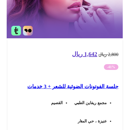
1,642
ريال
السعر
السعر
2,8
ريال
الأصلي
الحالي
-41%
هو:
هو:
سة الفوتونات الضوئية للشعر + 3 خدمات
2,800 ريال.
1,642 ريال.
مجمع ريفاين الطبي
القصيم
عنيزة ، حي المنار