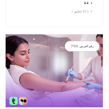
4.4
(
41
تعليق )
جز الان
رقم العرض :
77531