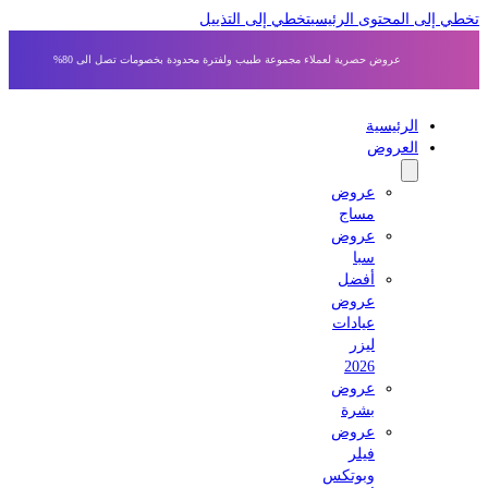
ى المحتوى الرئيسي
تخطي إلى التذييل
عروض حصرية لعملاء مجموعة طبيب ولفترة محدودة بخصومات تصل الى 80%
الرئيسية
العروض
عروض
مساج
عروض
سبا
أفضل
عروض
عيادات
ليزر
2026
عروض
بشرة
عروض
فيلر
وبوتكس