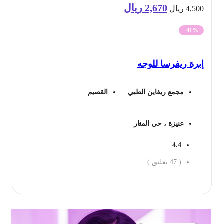
2,670
ريال
السعر
السعر
4,5
ريال
الأصلي
الحالي
-41%
هو:
هو:
رة ريفرسا للوجه
4,500 ريال.
2,670 ريال.
مجمع ريفاين الطبي
القصيم
عنيزة ، حي المنار
4.4
(
47
تعليق )
جز الان