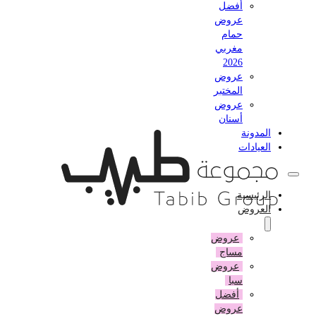
أفضل
عروض
حمام
مغربي
2026
عروض
المختبر
عروض
أسنان
المدونة
العيادات
الرئيسية
العروض
عروض
مساج
عروض
سبا
أفضل
عروض