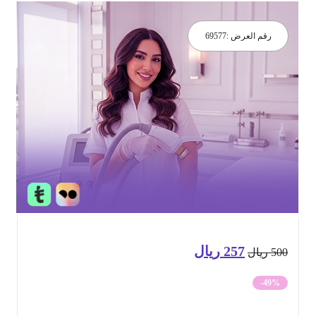
رقم العرض :
69577
257
ريال
السعر
السعر
50
ريال
الأصلي
الحالي
-49%
هو:
هو: