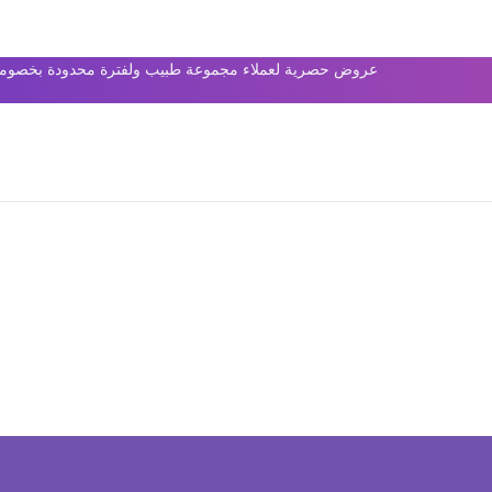
عروض حصرية لعملاء مجموعة طبيب ولفترة محدودة بخصومات 