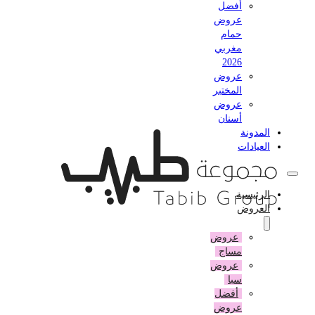
أفضل
عروض
حمام
مغربي
2026
عروض
المختبر
عروض
أسنان
المدونة
العيادات
الرئيسية
العروض
عروض
مساج
عروض
سبا
أفضل
عروض