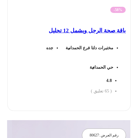
الأصلي
الحالي
-58%
هو:
هو:
قة صحة الرجل ويشمل 12 تحليل
849 ريال.
358 ريال.
مختبرات دلتا فرع الحمدانية
جده
حي الحمدانية
4.8
(
65
تعليق )
جز الان
رقم العرض :
80627