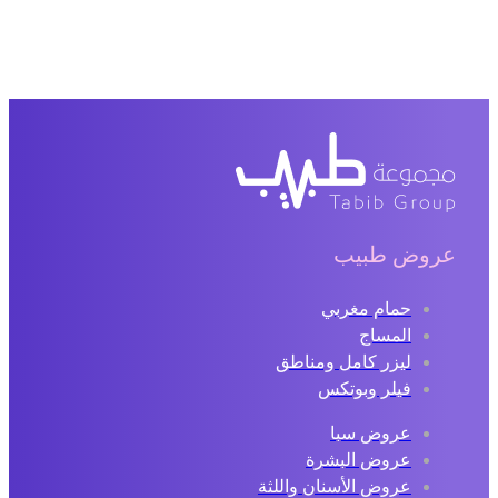
روض طبيب
حمام مغربي
المساج
ليزر كامل ومناطق
فيلر وبوتكس
عروض سبا
عروض البشرة
عروض الأسنان واللثة