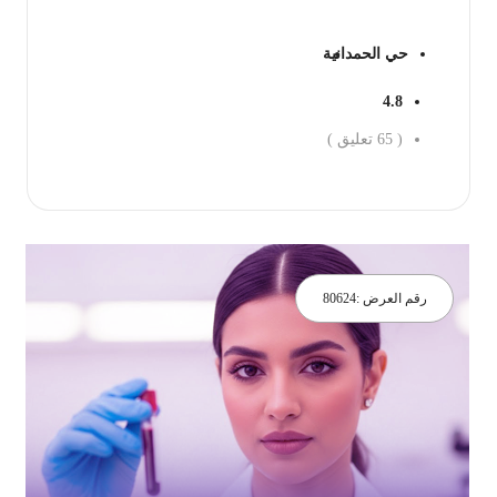
حي الحمدانية
4.8
(
65
تعليق )
جز الان
رقم العرض :
80624