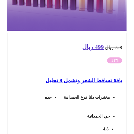
499
ريال
السعر
السعر
72
ريال
الأصلي
الحالي
-31%
هو:
هو:
قة تساقط الشعر وتشمل 8 تحليل
728 ريال.
499 ريال.
مختبرات دلتا فرع الحمدانية
جده
حي الحمدانية
4.8