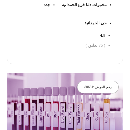
مختبرات دلتا فرع الحمدانية
جده
حي الحمدانية
4.8
(
76
تعليق )
جز الان
رقم العرض :
80631