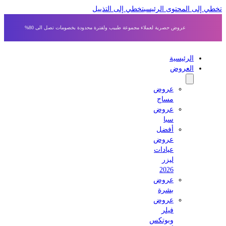
ى المحتوى الرئيسي
تخطي إلى التذييل
عروض حصرية لعملاء مجموعة طبيب ولفترة محدودة بخصومات تصل الى 80%
الرئيسية
العروض
عروض
مساج
عروض
سبا
أفضل
عروض
عيادات
ليزر
2026
عروض
بشرة
عروض
فيلر
وبوتكس