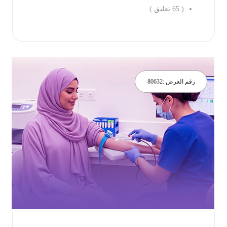
(
65
تعليق )
جز الان
رقم العرض :
80632