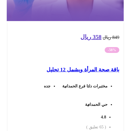
358
ريال
السعر
السعر
84
ريال
الأصلي
الحالي
-58%
هو:
هو:
قة صحة المرأة ويشمل 12 تحليل
849 ريال.
358 ريال.
مختبرات دلتا فرع الحمدانية
جده
حي الحمدانية
4.8
(
65
تعليق )