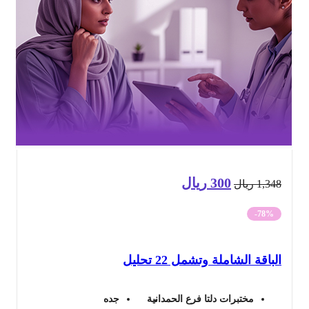
300
ريال
السعر
السعر
1,3
ريال
الأصلي
الحالي
-78%
هو:
هو:
باقة الشاملة وتشمل 22 تحليل
1,348 ريال.
300 ريال.
مختبرات دلتا فرع الحمدانية
جده