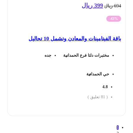
399
ريال
السعر
السعر
69
ريال
الأصلي
الحالي
-43%
هو:
هو:
قة الفيتامينات والمعادن وتشمل 10 تحاليل
694 ريال.
399 ريال.
مختبرات دلتا فرع الحمدانية
جده
حي الحمدانية
4.8
(
81
تعليق )
جز الان
1