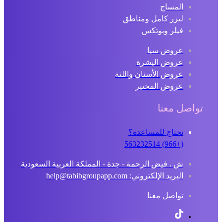
المساج
ليزر كامل ومناطق
فيلر وبوتكس
عروض سبا
عروض البشرة
عروض الأسنان واللثة
عروض المختبر
اصل معنا
تحتاج للمساعدة؟
(+966) 563232514
ش . فيض الرحمة - جدة - المملكة العربية السعودية
البريد الإلكتروني: help@tabibgroupapp.com
تواصل معنا