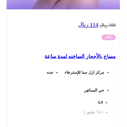
114
ريال
السعر
السعر
16
ريال
الأصلي
الحالي
-29%
هو:
هو:
ساج بالأحجار الساخنه لمدة ساعة
160 ريال.
114 ريال.
مركز ازل سبا للإسترخاء
جده
حي البساتين
4.8
(
54
تعليق )
جز الان