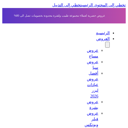
ى المحتوى الرئيسي
تخطي إلى التذييل
عروض حصرية لعملاء مجموعة طبيب ولفترة محدودة بخصومات تصل الى 80%
الرئيسية
العروض
عروض
مساج
عروض
سبا
أفضل
عروض
عيادات
ليزر
2026
عروض
بشرة
عروض
فيلر
وبوتكس