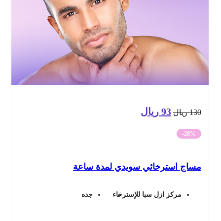
93
ريال
السعر
السعر
13
ريال
الأصلي
الحالي
-28%
هو:
هو:
ساج استرخائي سويدي لمدة ساعة
130 ريال.
93 ريال.
مركز ازل سبا للإسترخاء
جده