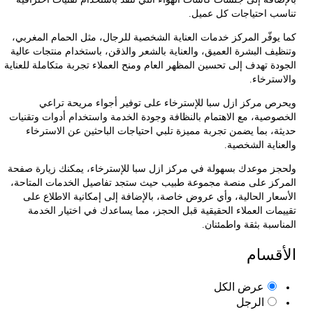
ب احتياجات كل عميل.
يوفّر المركز خدمات العناية الشخصية للرجال، مثل الحمام المغربي،
يف البشرة العميق، والعناية بالشعر والذقن، باستخدام منتجات عالية
دة تهدف إلى تحسين المظهر العام ومنح العملاء تجربة متكاملة للعناية
سترخاء.
ص مركز ازل سبا للإسترخاء على توفير أجواء مريحة تراعي
وصية، مع الاهتمام بالنظافة وجودة الخدمة واستخدام أدوات وتقنيات
ة، بما يضمن تجربة مميزة تلبي احتياجات الباحثين عن الاسترخاء
ناية الشخصية.
ز موعدك بسهولة في مركز ازل سبا للإسترخاء، يمكنك زيارة صفحة
كز على منصة مجموعة طبيب حيث ستجد تفاصيل الخدمات المتاحة،
عار الحالية، وأي عروض خاصة، بالإضافة إلى إمكانية الاطلاع على
مات العملاء الحقيقية قبل الحجز، مما يساعدك في اختيار الخدمة
سبة بثقة واطمئنان.
قسام
عرض الكل
الرجل