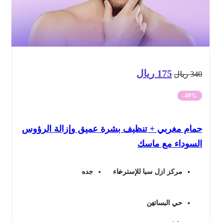
175
ريال
السعر
السعر
34
ريال
الأصلي
الحالي
-49%
هو:
هو:
مام مغربي + تنظيف بشرة عميق وإزالة الرؤوس
340 ريال.
175 ريال.
لسوداء مع ماسك
مركز ازل سبا للإسترخاء
جده
حي البساتين