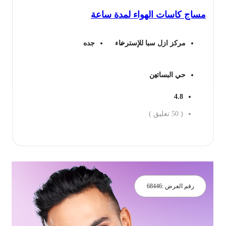
ساج كاسات الهواء لمدة ساعة
160 ريال.
114 ريال.
مركز ازل سبا للإسترخاء
جده
حي البساتين
4.8
(
50
تعليق )
جز الان
رقم العرض :
68446