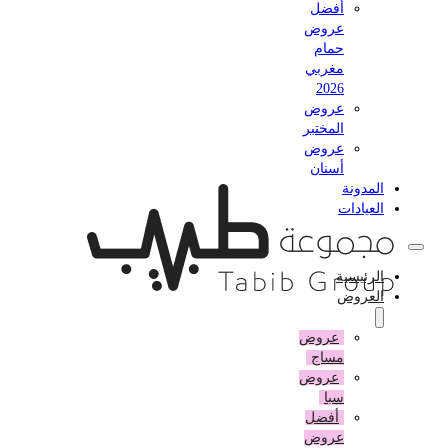
أفضل
عروض
حمام
مغربي
2026
عروض
المختبر
عروض
أسنان
المدونة
العيادات
الرئيسية
العروض
عروض
مساج
عروض
سبا
أفضل
عروض