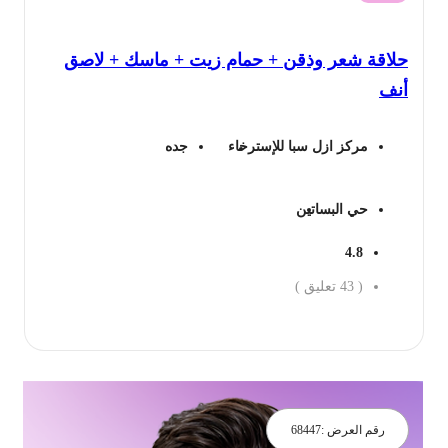
هو:
هو:
لاقة شعر وذقن + حمام زيت + ماسك + لاصق
130 ريال.
82 ريال.
نف
مركز ازل سبا للإسترخاء
جده
حي البساتين
4.8
(
43
تعليق )
جز الان
رقم العرض :
68447