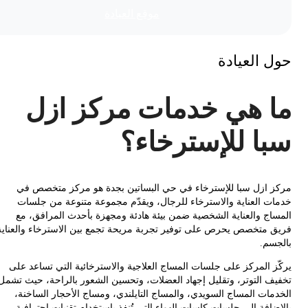
موقع العیادة
 العيادة
 هي خدمات مركز ازل
ا للإسترخاء؟
 ازل سبا للإسترخاء في حي البساتين بجدة هو مركز متخصص في
ت العناية والاسترخاء للرجال، ويقدّم مجموعة متنوعة من جلسات
اج والعناية الشخصية ضمن بيئة هادئة ومجهزة بأحدث المرافق، مع
 متخصص يحرص على توفير تجربة مريحة تجمع بين الاسترخاء والعناية
سم.
ز المركز على جلسات المساج العلاجية والاسترخائية التي تساعد على
ف التوتر، وتقليل إجهاد العضلات، وتحسين الشعور بالراحة، حيث تشمل
مات المساج السويدي، والمساج التايلندي، ومساج الأحجار الساخنة،
افة إلى جلسات كاسات الهواء التي تُنفذ باستخدام تقنيات احترافية