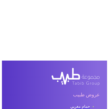
روض طبيب
حمام مغربي