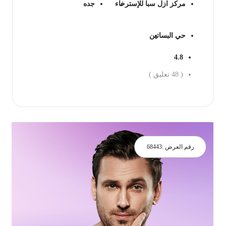
مركز ازل سبا للإسترخاء
جده
حي البساتين
4.8
(
48
تعليق )
جز الان
رقم العرض :
68443