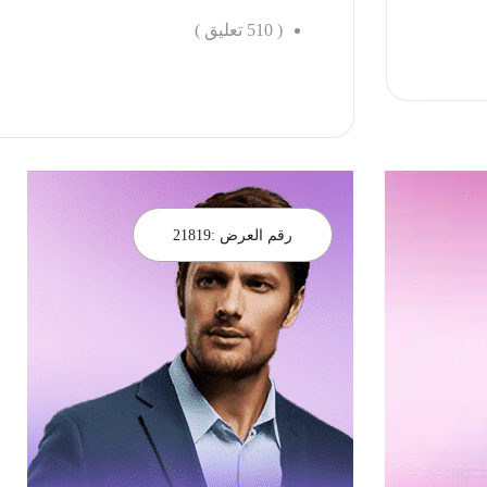
(
510
تعليق )
احجز الان
رقم العرض :
21819