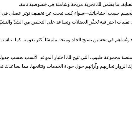
العناية، ما يضمن لك تجربة مريحة وشاملة في خصوصية تامة.
نة من الجسم حسب احتياجاتك—سواء كنت تبحث عن تخفيف توتر عضلي في ا
نيات احترافية تُحفِّز العضلات وتساعد على التخلص من الشدّ والتشنّ
 وتُساهم في تحسين نسيج الجلد ومنحه ملمسًا أكثر نعومة. كما تتناس
لال منصة مجموعة طبيب، التي تتيح لك اختيار الموعد الأنسب بحسب جدو
الزوار تجاربهم وآرائهم حول جودة الخدمات ونتائجها، مما يساعدك في