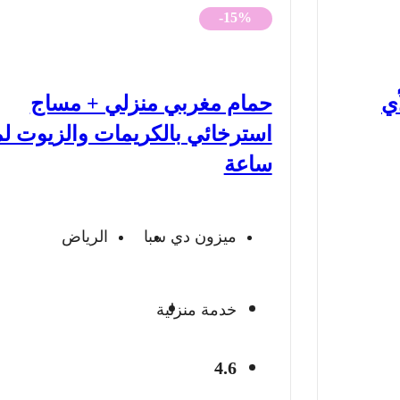
الأصلي
الحالي
-15%
هو:
هو:
480 ريال.
406 ريال.
أي
حمام مغربي منزلي + مساج
استرخائي بالكريمات والزيوت ل
ساعة
ميزون دي سبا
الرياض
خدمة منزلية
4.6