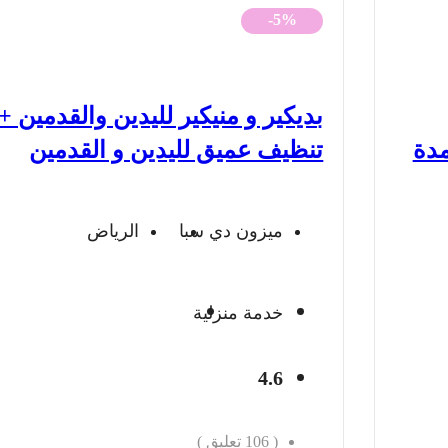
الأصلي
الحالي
-5%
هو:
هو:
650 ريال.
617 ريال.
بديكير و منيكير لليدين والقدمين +
مدة
تنظيف عميق لليدين و القدمين
ميزون دي سبا
الرياض
خدمة منزلية
4.6
(
106
تعليق )