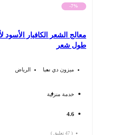
الأصلي
الحالي
-7%
هو:
هو:
500 ريال.
463 ريال.
معالج الشعر الكافيار الأسود ل
طول شعر
ميزون دي سبا
الرياض
خدمة منزلية
4.6
(
47
تعليق )