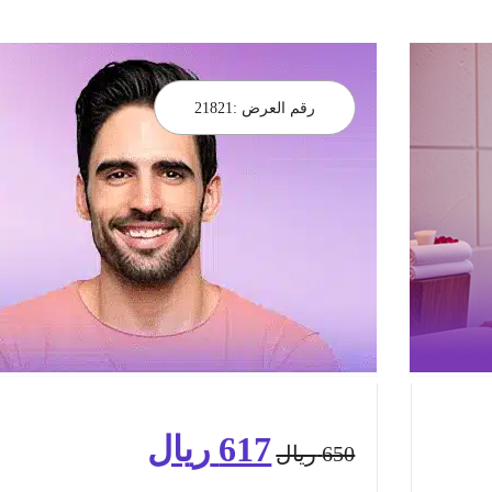
رقم العرض :
21821
617
ريال
السعر
السعر
650
ريال