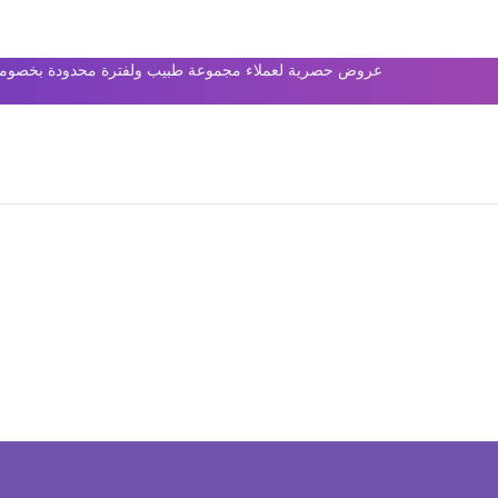
عروض حصرية لعملاء مجموعة طبيب ولفترة محدودة بخصومات 