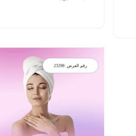
احجز الان
رقم العرض :
23298