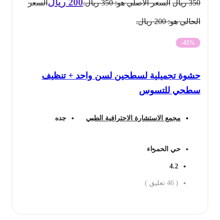
200
ريال
350
ريال
السعر الأصلي هو: 350 ريال.
السعر
الحالي هو: 200 ريال.
-43%
حشوة تجميلية لسطحين لسن واحد + تنظيف
سطحي للتسوس
مجمع الاستشارة الاحترافية الطبي
جده
حي الحمراء
4.2
(
46
تعليق )
احجز الان