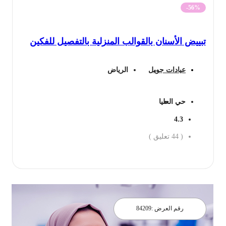
-56%
تبييض الأسنان بالقوالب المنزلية بالتفصيل للفكين
عيادات جويل
الرياض
حي العليا
4.3
(
44
تعليق )
احجز الان
رقم العرض :
84209