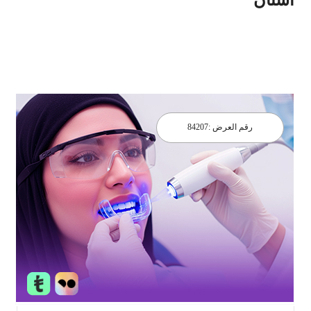
رقم العرض :
84207