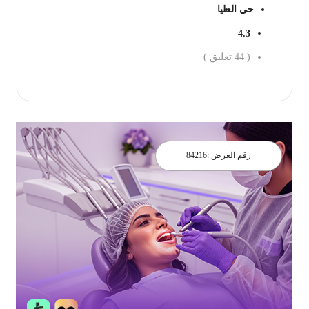
حي العليا
4.3
(
44
تعليق )
احجز الان
رقم العرض :
84216