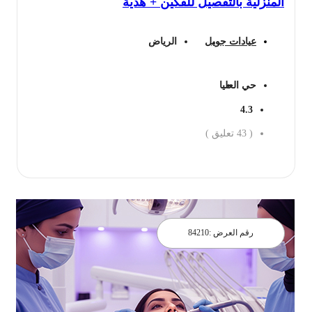
المنزلية بالتفصيل للفكين + هدية
عيادات جويل
الرياض
حي العليا
4.3
(
43
تعليق )
احجز الان
رقم العرض :
84210