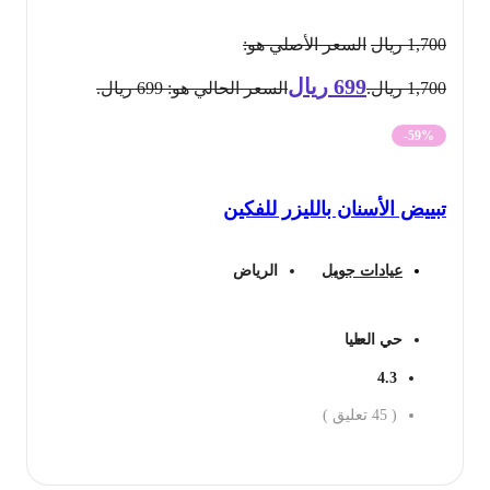
1,700
ريال
السعر الأصلي هو:
699
ريال
1,700 ريال.
السعر الحالي هو: 699 ريال.
-59%
تبييض الأسنان بالليزر للفكين
عيادات جويل
الرياض
حي العليا
4.3
(
45
تعليق )
احجز الان