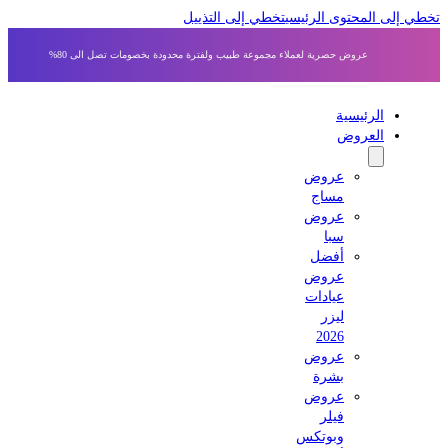
ي إلى المحتوى الرئيسي
تخطي إلى التذييل
عروض حصرية لعملاء مجموعة طبيب ولفترة محدودة بخصومات تصل الى 80%
الرئيسية
العروض
عروض
مساج
عروض
سبا
أفضل
عروض
عيادات
ليزر
2026
عروض
بشرة
عروض
فيلر
وبوتكس