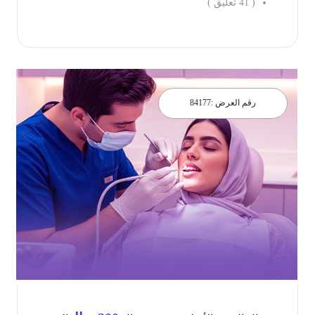
(
41
تعليق )
احجز الان
رقم العرض :
84177