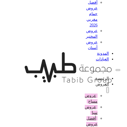
أفضل
عروض
حمام
مغربي
2026
عروض
المختبر
عروض
أسنان
المدونة
العيادات
الرئيسية
العروض
عروض
مساج
عروض
سبا
أفضل
عروض