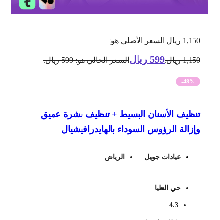
1,150
ريال
السعر الأصلي هو:
599
ريال
1,150 ريال.
السعر الحالي هو: 599 ريال.
-48%
تنظيف الأسنان البسيط + تنظيف بشرة عميق
وإزالة الرؤوس السوداء بالهايدرافيشيال
عيادات جويل
الرياض
حي العليا
4.3