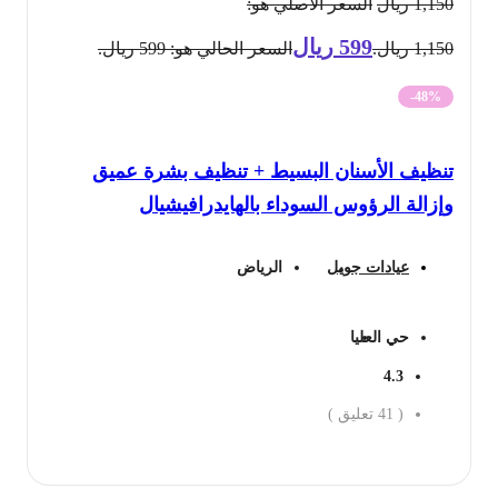
1,150
ريال
السعر الأصلي هو:
599
ريال
1,150 ريال.
السعر الحالي هو: 599 ريال.
-48%
تنظيف الأسنان البسيط + تنظيف بشرة عميق
وإزالة الرؤوس السوداء بالهايدرافيشيال
عيادات جويل
الرياض
حي العليا
4.3
(
41
تعليق )
احجز الان