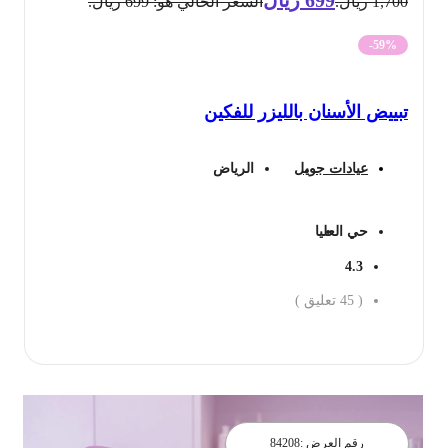
1,700 ريال.
السعر الحالي هو: 699 ريال.
-59%
تبييض الأسنان بالليزر للفكين
عيادات جويل
الرياض
حي العليا
4.3
(
45
تعليق )
احجز الان
رقم العرض :
84208