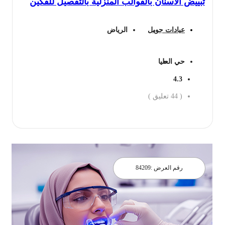
تبييض الأسنان بالقوالب المنزلية بالتفصيل للفكين
عيادات جويل
الرياض
حي العليا
4.3
(
44
تعليق )
احجز الان
رقم العرض :
84209