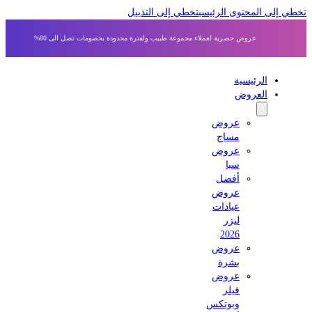
ي إلى المحتوى الرئيسي
تخطي إلى التذييل
عروض حصرية لعملاء مجموعة طبيب ولفترة محدودة بخصومات تصل الى 80%
الرئيسية
العروض
عروض
مساج
عروض
سبا
أفضل
عروض
عيادات
ليزر
2026
عروض
بشرة
عروض
فيلر
وبوتكس