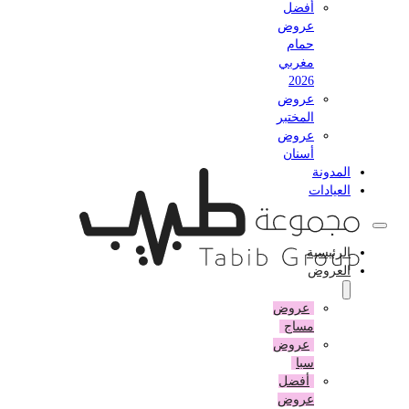
أفضل
عروض
حمام
مغربي
2026
عروض
المختبر
عروض
أسنان
المدونة
العيادات
الرئيسية
العروض
عروض
مساج
عروض
سبا
أفضل
عروض