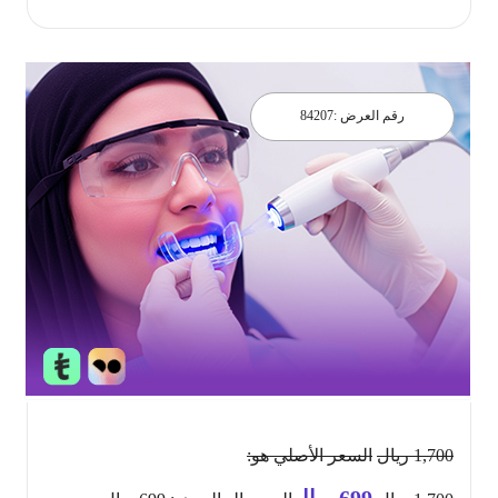
رقم العرض :
84207
1,700
ريال
السعر الأصلي هو:
699
ريال