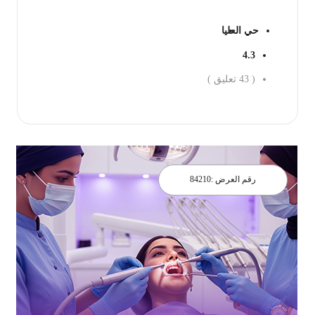
حي العليا
4.3
(
43
تعليق )
احجز الان
رقم العرض :
84210