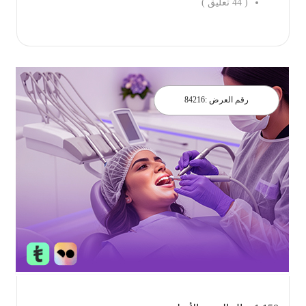
(
44
تعليق )
احجز الان
رقم العرض :
84216