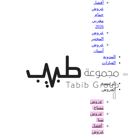
أفضل
عروض
حمام
مغربي
2026
عروض
المختبر
عروض
أسنان
المدونة
العيادات
الرئيسية
العروض
عروض
مساج
عروض
سبا
أفضل
عروض