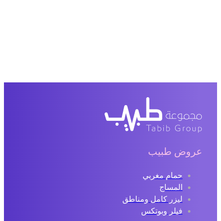
عروض طبيب
حمام مغربي
المساج
ليزر كامل ومناطق
فيلر وبوتكس