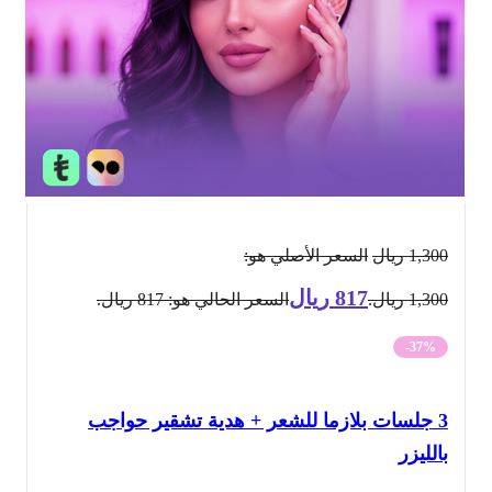
1,300
ريال
السعر الأصلي هو:
817
ريال
1,300 ريال.
السعر الحالي هو: 817 ريال.
-37%
3 جلسات بلازما للشعر + هدية تشقير حواجب
بالليزر