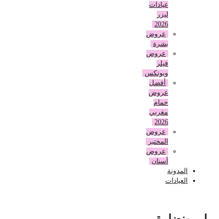
عيادات
ليزر
2026
عروض
بشرة
عروض
فيلر
وبوتكس
أفضل
عروض
حمام
مغربي
2026
عروض
المختبر
عروض
أسنان
المدونة
العيادات
إبر ونضارة