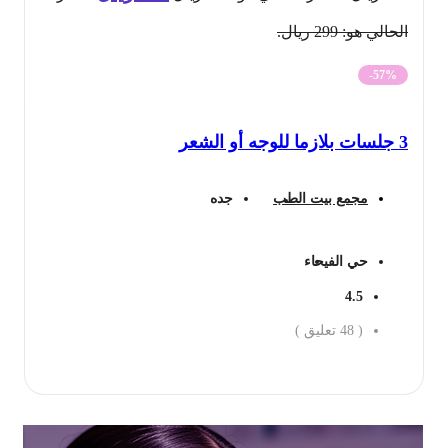
الحالي هو: 299 ريال.
-57%
3 جلسات بلازما للوجه أو الشعر
مجمع بيت الطب
جده
حي الفيحاء
4.5
(
48
تعليق )
احجز الان