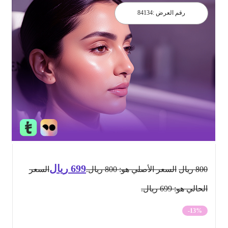
رقم العرض :
84134
699
ريال
800
ريال
السعر الأصلي هو: 800 ريال.
السعر
الحالي هو: 699 ريال.
-13%