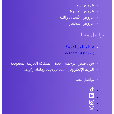
عروض سبا
عروض البشرة
عروض الأسنان واللثة
عروض المختبر
تواصل معنا
تحتاج للمساعدة؟
(+966) 563232514
ش . فيض الرحمة - جدة - المملكة العربية السعودية
البريد الإلكتروني: help@tabibgroupapp.com
تواصل معنا