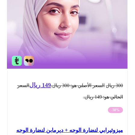
149
ريال
300
ريال
السعر الأصلي هو: 300 ريال.
السعر
الحالي هو: 149 ريال.
-50%
ميزوثيرابي لنضارة الوجه + ديرمابن لنضارة الوجه