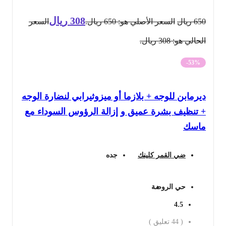
308
ريال
650
ريال
السعر الأصلي هو: 650 ريال.
السعر
الحالي هو: 308 ريال.
-53%
ديرمابن للوجه + بلازما أو ميزوثيرابي لنضارة الوجه
+ تنظيف بشرة عميق و إزالة الرؤوس السوداء مع
ماسك
ضي القمر كلينك
جده
حي الروضة
4.5
(
44
تعليق )