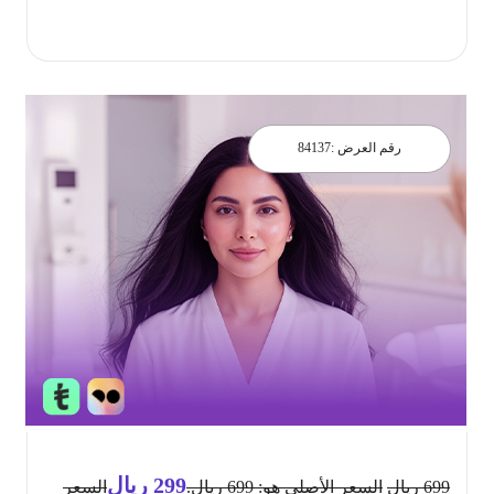
احجز الان
رقم العرض :
84137
299
ريال
699
ريال
السعر الأصلي هو: 699 ريال.
السعر