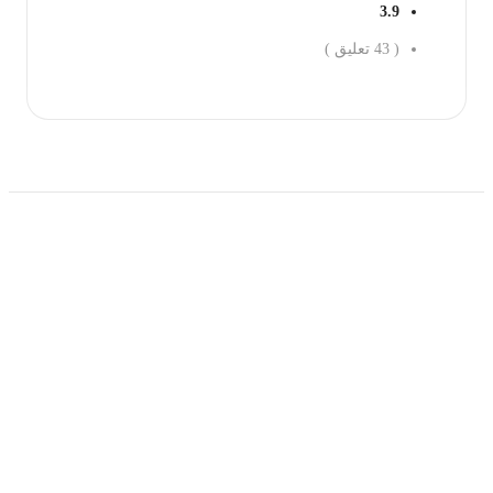
3.9
(
43
تعليق )
احجز الان
حمل تطبیق مجموعة طبیب واستعرض أكثر من 9000
عرض من أكثر من 600 عیادة تجمیل