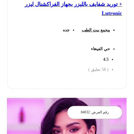
+ توريد شفايف بالليزر بجهاز الفراكشنال ليزر
Lutronic
مجمع بيت الطب
جده
حي الفيحاء
4.5
(
58
تعليق )
احجز الان
رقم العرض :
84032