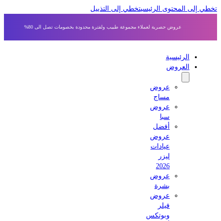
ي إلى المحتوى الرئيسي
تخطي إلى التذييل
عروض حصرية لعملاء مجموعة طبيب ولفترة محدودة بخصومات تصل الى 80%
الرئيسية
العروض
عروض
مساج
عروض
سبا
أفضل
عروض
عيادات
ليزر
2026
عروض
بشرة
عروض
فيلر
وبوتكس