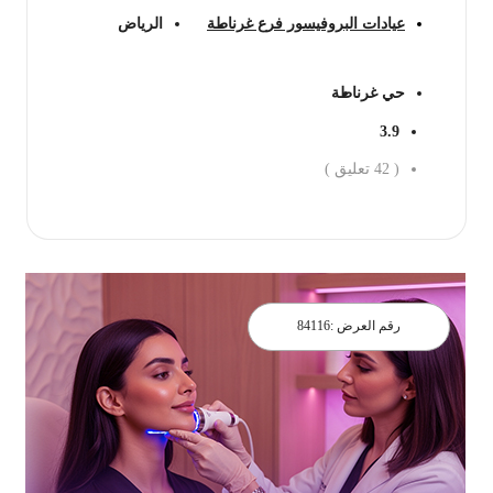
عيادات البروفيسور فرع غرناطة
الرياض
حي غرناطة
3.9
(
42
تعليق )
احجز الان
رقم العرض :
84116