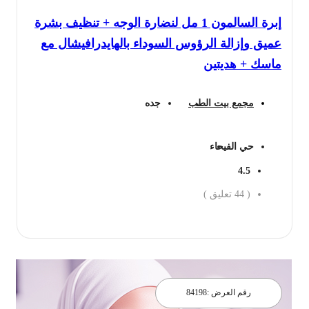
إبرة السالمون 1 مل لنضارة الوجه + تنظيف بشرة
عميق وإزالة الرؤوس السوداء بالهايدرافيشال مع
ماسك + هديتين
مجمع بيت الطب
جده
حي الفيحاء
4.5
(
44
تعليق )
احجز الان
رقم العرض :
84198