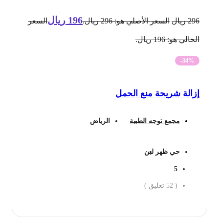
196
ريال
296
ريال
السعر الأصلي هو: 296 ريال.
السعر
الحالي هو: 196 ريال.
-34%
إزالة شريحة منع الحمل
مجمع توجه الطبية
الرياض
حي ظهر لبن
5
(
52
تعليق )
احجز الان