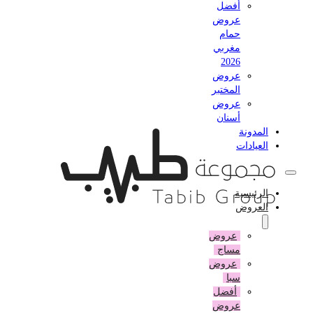
أفضل
عروض
حمام
مغربي
2026
عروض
المختبر
عروض
أسنان
المدونة
العيادات
الرئيسية
العروض
عروض
مساج
عروض
سبا
أفضل
عروض