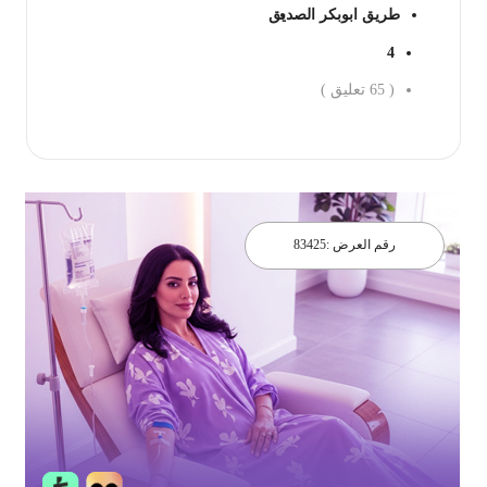
طريق ابوبكر الصديق
4
(
65
تعليق )
احجز الان
رقم العرض :
83425