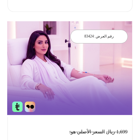
احجز الان
رقم العرض :
83424
1,699
ريال
السعر الأصلي هو: