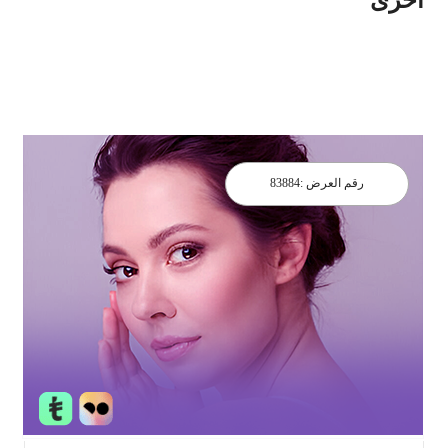
رقم العرض :
83884