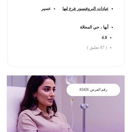
عيادات البروفيسور فرع ابها
عسير
أبها ، حي المحالة
4.8
(
87
تعليق )
احجز الان
رقم العرض :
83426