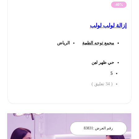
-40%
إزالة لولب لولب
مجمع توجه الطبية
الرياض
حي ظهر لبن
5
(
34
تعليق )
احجز الان
رقم العرض :
83831