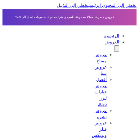
ي إلى المحتوى الرئيسي
تخطي إلى التذييل
عروض حصرية لعملاء مجموعة طبيب ولفترة محدودة بخصومات تصل الى 80%
الرئيسية
العروض
عروض
مساج
عروض
سبا
أفضل
عروض
عيادات
ليزر
2026
عروض
بشرة
عروض
فيلر
وبوتكس