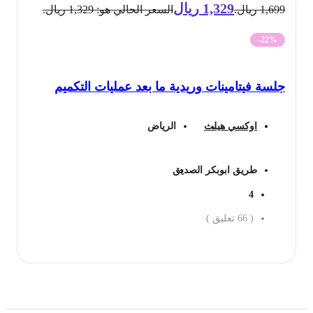
1,329
ريال
1,699 ريال.
السعر الحالي هو: 1,329 ريال.
-22%
جلسة فيتامينات وريدية ما بعد عمليات التكميم
اوكسي هيلث
الرياض
طريق ابوبكر الصديق
4
(
66
تعليق )
احجز الان