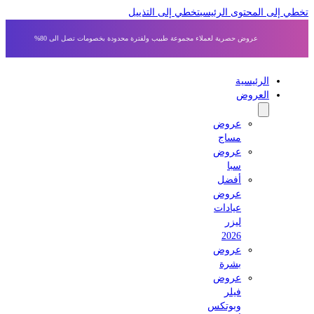
ي إلى المحتوى الرئيسي
تخطي إلى التذييل
عروض حصرية لعملاء مجموعة طبيب ولفترة محدودة بخصومات تصل الى 80%
الرئيسية
العروض
عروض
مساج
عروض
سبا
أفضل
عروض
عيادات
ليزر
2026
عروض
بشرة
عروض
فيلر
وبوتكس