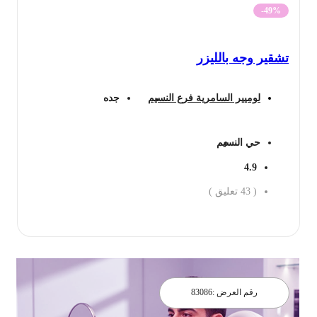
-49%
تشقير وجه بالليزر
لوميير السامرية فرع النسيم
جده
حي النسيم
4.9
(
43
تعليق )
احجز الان
رقم العرض :
83086