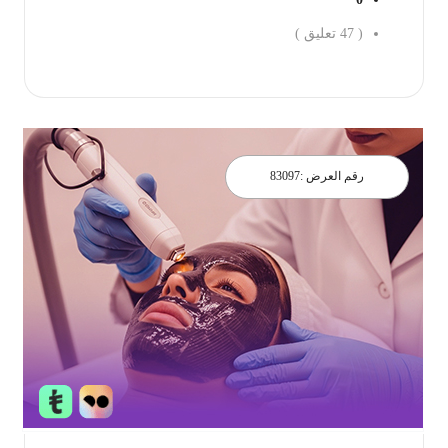
(
47
تعليق )
احجز الان
رقم العرض :
83097