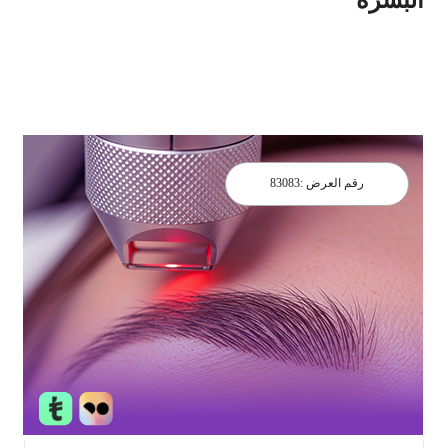
رقم العرض :
83083