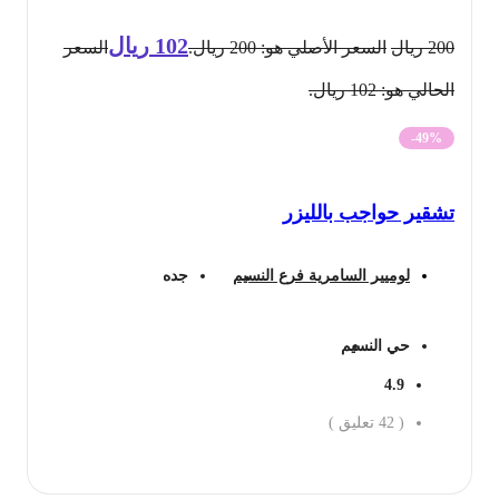
102
ريال
200
ريال
السعر الأصلي هو: 200 ريال.
السعر
الحالي هو: 102 ريال.
-49%
تشقير حواجب بالليزر
لوميير السامرية فرع النسيم
جده
حي النسيم
4.9
(
42
تعليق )
احجز الان