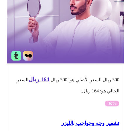
164
ريال
500
ريال
السعر الأصلي هو: 500 ريال.
السعر
الحالي هو: 164 ريال.
-67%
تشقير وجه وحواجب بالليزر