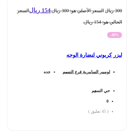
154
ريال
300
ريال
السعر الأصلي هو: 300 ريال.
السعر
الحالي هو: 154 ريال.
-49%
ليزر كربوني لنضارة الوجه
لوميير السامرية فرع النسيم
جده
حي النسيم
0
(
45
تعليق )
احجز الان