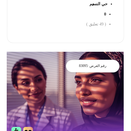
حي النسيم
0
(
49
تعليق )
احجز الان
رقم العرض :
83095