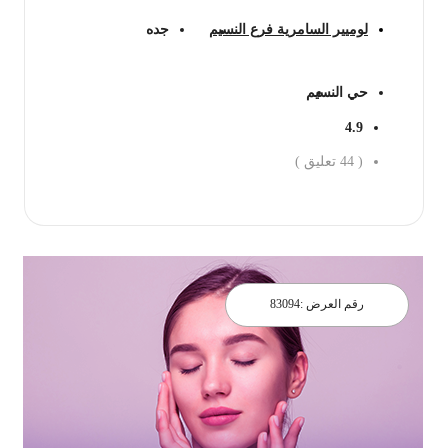
لوميير السامرية فرع النسيم
جده
حي النسيم
4.9
(
44
تعليق )
احجز الان
رقم العرض :
83094