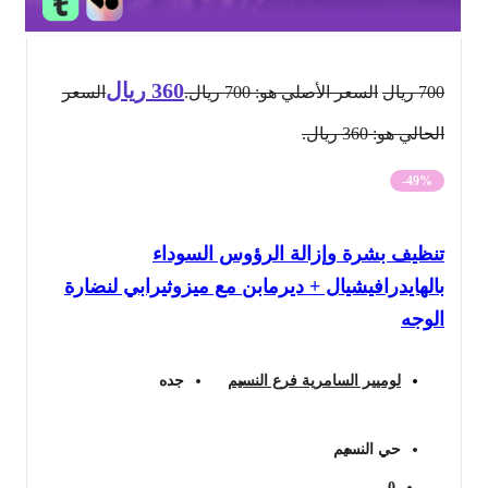
360
ريال
700
ريال
السعر الأصلي هو: 700 ريال.
السعر
الحالي هو: 360 ريال.
-49%
تنظيف بشرة وإزالة الرؤوس السوداء
بالهايدرافيشيال + ديرمابن مع ميزوثيرابي لنضارة
الوجه
لوميير السامرية فرع النسيم
جده
حي النسيم
0