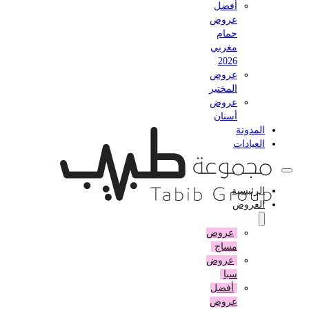
أفضل
عروض
حمام
مغربي
2026
عروض
المختبر
عروض
أسنان
المدونة
العيادات
الرئيسية
العروض
عروض
مساج
عروض
سبا
أفضل
عروض