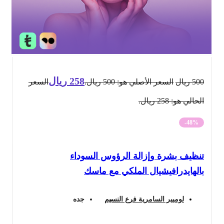
258
ريال
500
ريال
السعر الأصلي هو: 500 ريال.
السعر
الحالي هو: 258 ريال.
-48%
تنظيف بشرة وإزالة الرؤوس السوداء
بالهايدرافيشيال الملكي مع ماسك
لوميير السامرية فرع النسيم
جده