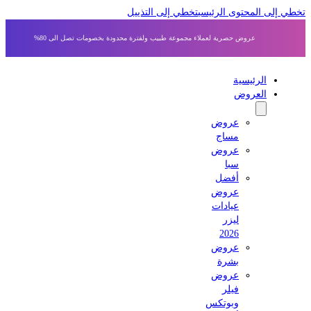
ي إلى المحتوى الرئيسي
تخطي إلى التذييل
عروض حصرية لعملاء مجموعة طبيب ولفترة محدودة بخصومات تصل الى 80%
الرئيسية
العروض
عروض
مساج
عروض
سبا
أفضل
عروض
عيادات
ليزر
2026
عروض
بشرة
عروض
فيلر
وبوتكس