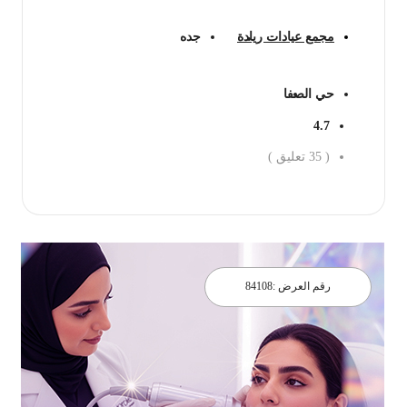
مجمع عيادات ريادة
جده
حي الصفا
4.7
(
35
تعليق )
احجز الان
رقم العرض :
84108