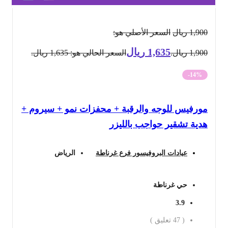
1,900
ريال
السعر الأصلي هو:
1,635
ريال
1,900 ريال.
السعر الحالي هو: 1,635 ريال.
-14%
مورفيس للوجه والرقبة + محفزات نمو + سيروم +
هدية تشقير حواجب بالليزر
عيادات البروفيسور فرع غرناطة
الرياض
حي غرناطة
3.9
(
47
تعليق )