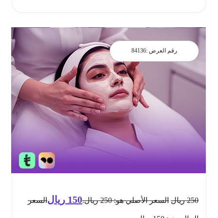
رقم العرض :
84136
150
ريال
250
ريال
السعر الأصلي هو: 250 ريال.
السعر