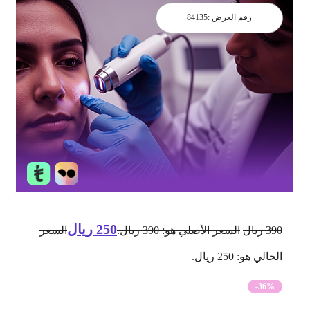
رقم العرض :
84135
250
ريال
390
ريال
السعر الأصلي هو: 390 ريال.
السعر
الحالي هو: 250 ريال.
-36%