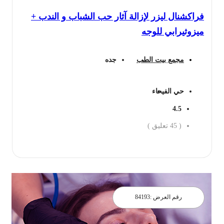
فراكشنال ليزر لإزالة آثار حب الشباب و الندب +
ميزوثيرابي للوجه
مجمع بيت الطب
جده
حي الفيحاء
4.5
(
45
تعليق )
احجز الان
رقم العرض :
84193