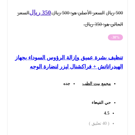
350
ريال
500
ريال
السعر الأصلي هو: 500 ريال.
السعر
الحالي هو: 350 ريال.
-30%
تنظيف بشرة عميق وإزالة الرؤوس السوداء بجهاز
الهيدراتاتش + فراكشنال ليزر لنضارة الوجه
مجمع بيت الطب
جده
حي الفيحاء
4.5
(
40
تعليق )
احجز الان