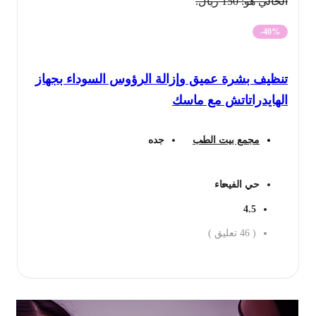
الحالي هو: 150 ريال.
-40%
تنظيف بشرة عميق وإزالة الرؤوس السوداء بجهاز
الهايدراتاتش مع ماسك
مجمع بيت الطب
جده
حي الفيحاء
4.5
(
46
تعليق )
احجز الان