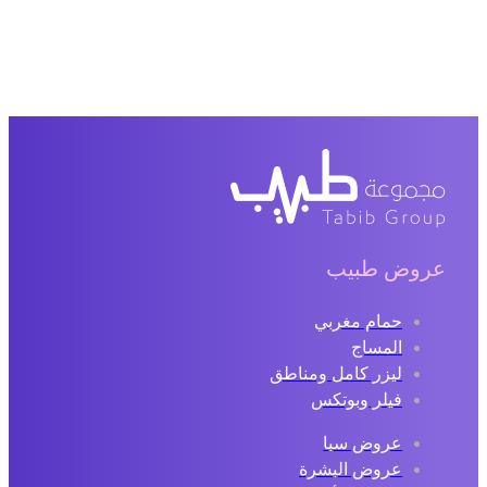
عروض طبيب
حمام مغربي
المساج
ليزر كامل ومناطق
فيلر وبوتكس
عروض سبا
عروض البشرة