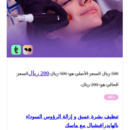
200
ريال
500
ريال
السعر الأصلي هو: 500 ريال.
السعر
الحالي هو: 200 ريال.
-60%
تنظيف بشرة عميق و إزالة الرؤوس السوداء
بالهايدرافيشيال مع ماسك