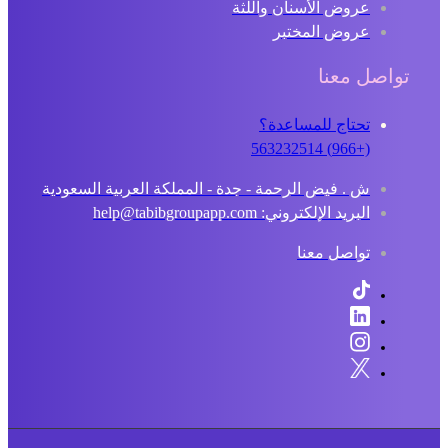
عروض الأسنان واللثة
عروض المختبر
تواصل معنا
تحتاج للمساعدة؟
(+966) 563232514
ش . فيض الرحمة - جدة - المملكة العربية السعودية
البريد الإلكتروني: help@tabibgroupapp.com
تواصل معنا