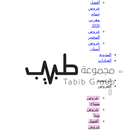
أفضل
عروض
حمام
مغربي
2026
عروض
المختبر
عروض
أسنان
المدونة
العيادات
الرئيسية
العروض
عروض
مساج
عروض
سبا
أفضل
عروض