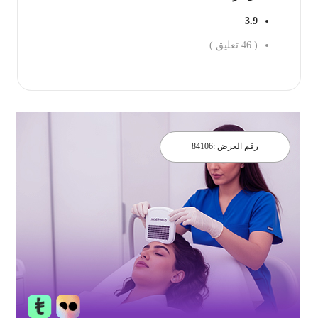
3.9
(
46
تعليق )
احجز الان
رقم العرض :
84106