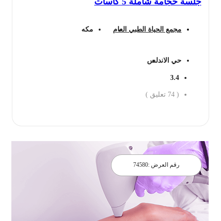
جلسة حجامة شاملة 5 كاسات
مجمع الحياة الطبي العام
مكه
حي الاندلس
3.4
(
74
تعليق )
احجز الان
رقم العرض :
74580