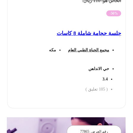
الحالي هو: 110 ريال.
-56%
جلسة حجامة شاملة 8 كاسات
مجمع الحياة الطبي العام
مكه
حي الاندلس
3.4
(
105
تعليق )
احجز الان
رقم العرض :
77865