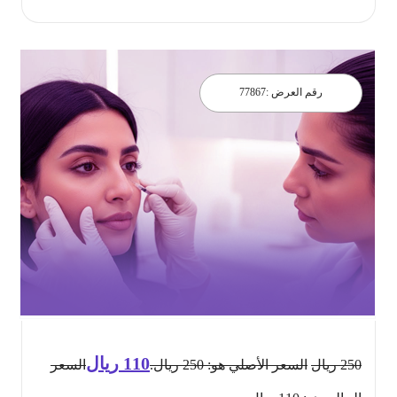
رقم العرض :
77867
110
ريال
250
ريال
السعر الأصلي هو: 250 ريال.
السعر