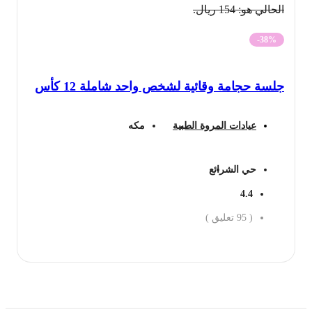
الحالي هو: 154 ريال.
-38%
جلسة حجامة وقائية لشخص واحد شاملة 12 كأس
عيادات المروة الطبية
مكه
حي الشرائع
4.4
(
95
تعليق )
احجز الان