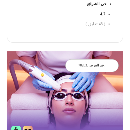
حي الشرائع
4.7
(
48
تعليق )
احجز الان
رقم العرض :
70263