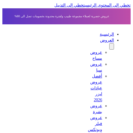
ي إلى المحتوى الرئيسي
تخطي إلى التذييل
عروض حصرية لعملاء مجموعة طبيب ولفترة محدودة بخصومات تصل الى 80%
الرئيسية
العروض
عروض
مساج
عروض
سبا
أفضل
عروض
عيادات
ليزر
2026
عروض
بشرة
عروض
فيلر
وبوتكس