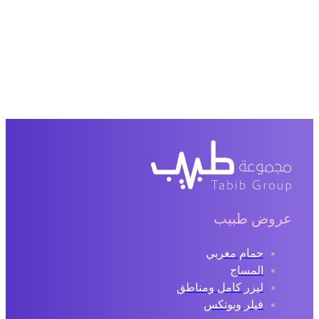
عروض طبيب
حمام مغربي
المساج
ليزر كامل ومناطق
فيلر وبوتكس