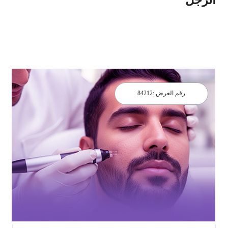
رقم العرض :
84212