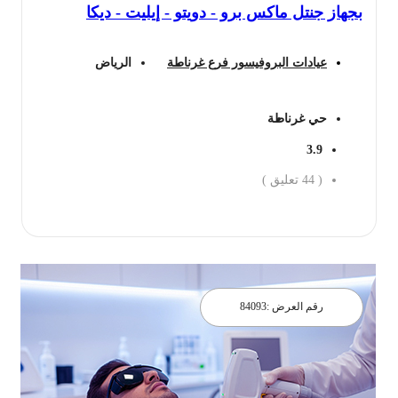
بجهاز جنتل ماكس برو - دويتو - إيليت - ديكا
عيادات البروفيسور فرع غرناطة
الرياض
حي غرناطة
3.9
(
44
تعليق )
احجز الان
رقم العرض :
84093