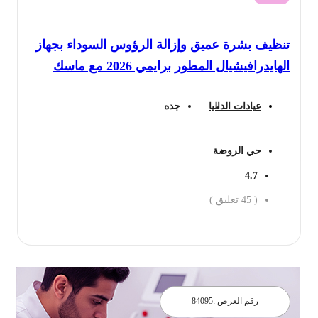
تنظيف بشرة عميق وإزالة الرؤوس السوداء بجهاز
الهايدرافيشيال المطور برايمي 2026 مع ماسك
عيادات الداليا
جده
حي الروضة
4.7
(
45
تعليق )
احجز الان
رقم العرض :
84095