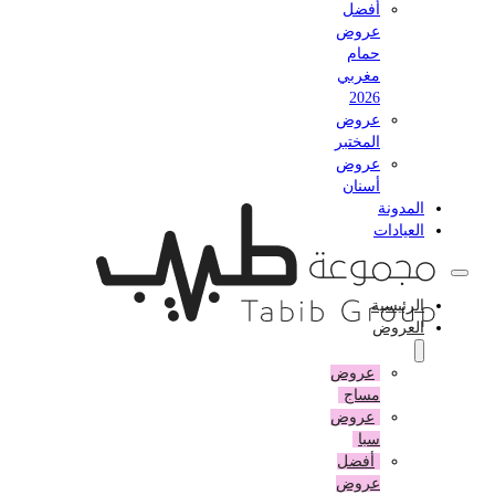
أفضل
عروض
حمام
مغربي
2026
عروض
المختبر
عروض
أسنان
المدونة
العيادات
الرئيسية
العروض
عروض
مساج
عروض
سبا
أفضل
عروض