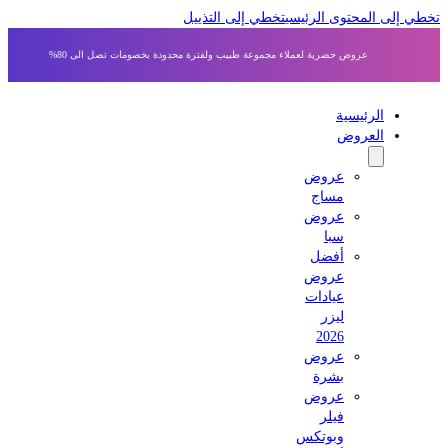
ي إلى المحتوى الرئيسي
تخطي إلى التذييل
عروض حصرية لعملاء مجموعة طبيب ولفترة محدودة بخصومات تصل الى 80%
الرئيسية
العروض
عروض
مساج
عروض
سبا
أفضل
عروض
عيادات
ليزر
2026
عروض
بشرة
عروض
فيلر
وبوتكس