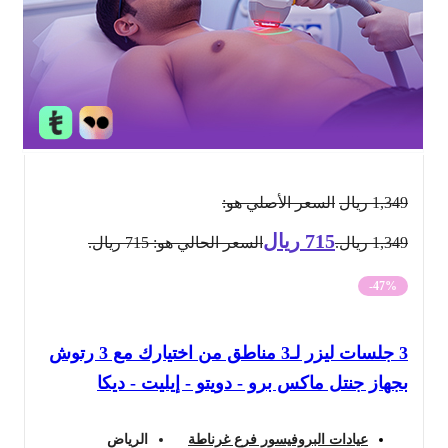
1,349
ريال
السعر الأصلي هو:
715
ريال
1,349 ريال.
السعر الحالي هو: 715 ريال.
-47%
3 جلسات ليزر لـ3 مناطق من اختيارك مع 3 رتوش
بجهاز جنتل ماكس برو - دويتو - إيليت - ديكا
عيادات البروفيسور فرع غرناطة
الرياض