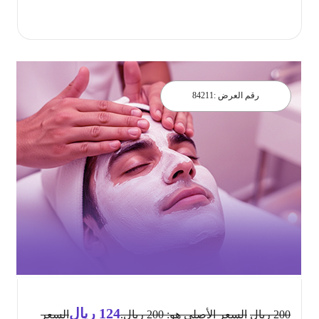
احجز الان
رقم العرض :
84211
124
ريال
200
ريال
السعر الأصلي هو: 200 ريال.
السعر