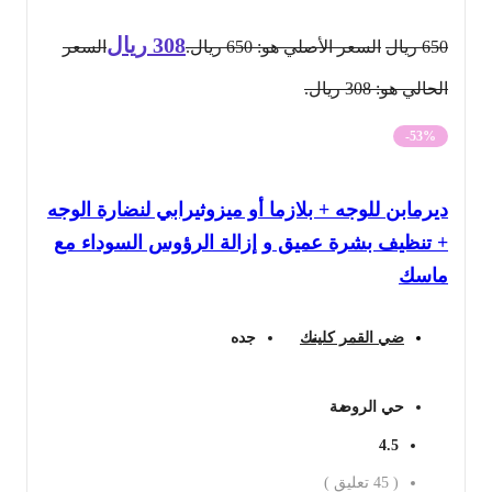
308
ريال
650
ريال
السعر الأصلي هو: 650 ريال.
السعر
الحالي هو: 308 ريال.
-53%
ديرمابن للوجه + بلازما أو ميزوثيرابي لنضارة الوجه
+ تنظيف بشرة عميق و إزالة الرؤوس السوداء مع
ماسك
ضي القمر كلينك
جده
حي الروضة
4.5
(
45
تعليق )