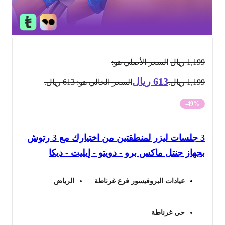
1,199
ريال
السعر الأصلي هو:
613
ريال
1,199 ريال.
السعر الحالي هو: 613 ريال.
-49%
3 جلسات ليزر لمنطقتين من اختيارك مع 3 رتوش
بجهاز جنتل ماكس برو - دويتو - إيليت - ديكا
عيادات البروفيسور فرع غرناطة
الرياض
حي غرناطة