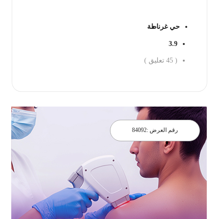
حي غرناطة
3.9
(
45
تعليق )
احجز الان
رقم العرض :
84092