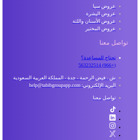
عروض سبا
عروض البشرة
عروض الأسنان واللثة
عروض المختبر
تواصل معنا
تحتاج للمساعدة؟
(+966) 563232514
ش . فيض الرحمة - جدة - المملكة العربية السعودية
البريد الإلكتروني: help@tabibgroupapp.com
تواصل معنا