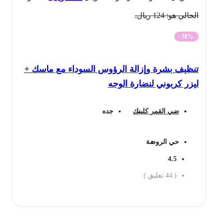
الحالي هو: 124 ريال.
-38%
تنظيف بشرة وإزالة الرؤوس السوداء مع ماسك +
ليزر كربوني لنضارة الوجه
ضي القمر كلينك
جده
حي الروضة
4.5
(
44
تعليق )
احجز الان