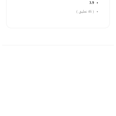
3.9
(
46
تعليق )
احجز الان
حمل تطبیق مجموعة طبیب واستعرض أكثر من 9000
عرض من أكثر من 600 عیادة تجمیل