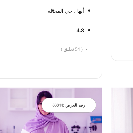
أبها ، حي المحالة
4.8
(
54
تعليق )
احجز الان
رقم العرض :
83844