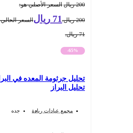
200
ريال
السعر الأصلي هو:
71
ريال
200 ريال.
السعر الحالي 
71 ريال.
-65%
تحليل جرثومة المعده في البرا
تحليل البراز
مجمع عيادات ريادة
جده