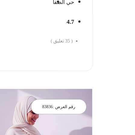
حي الصفا
4.7
(
35
تعليق )
احجز الان
رقم العرض :
83836