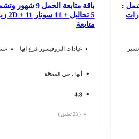
هور وتشمل :
باقة متابعة الحمل 9 شهور 
ونار 2D + 7 زيارات
5 تحاليل + 11
متابعة
سير
عيادات البروفيسور فرع ابها
عسي
أبها ، حي المحالة
4.8
(
23
تعليق )
احجز الان