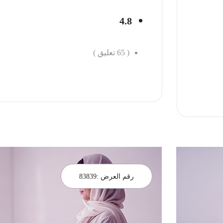
4.8
(
65
تعليق )
احجز الان
رقم العرض :
83839