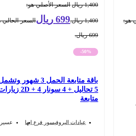
1,400
ريال
السعر الأصلي هو:
699
ريال
 هو:
1,400 ريال.
السعر الحالي ه
699 ريال.
-50%
باقة متابعة الحمل 3 شهور وتشم
5 تحاليل + 4 سونار 2D + 4 زيار
متابعة
عيادات البروفيسور فرع ابها
عسير