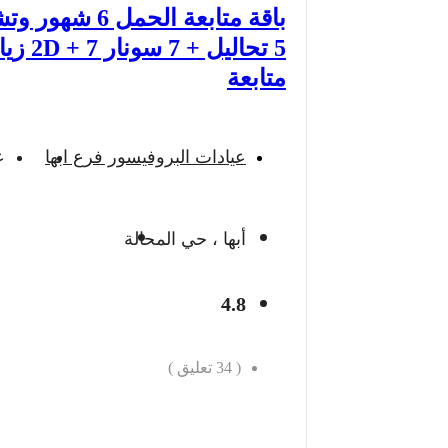
باقة متابعة الحمل 6 ش
5 تحاليل + 7 س
متابعة
عيادات البروفيسور فرع ابها
ع
أبها ، حي المحالة
4.8
(
34
تعليق )
احجز الان