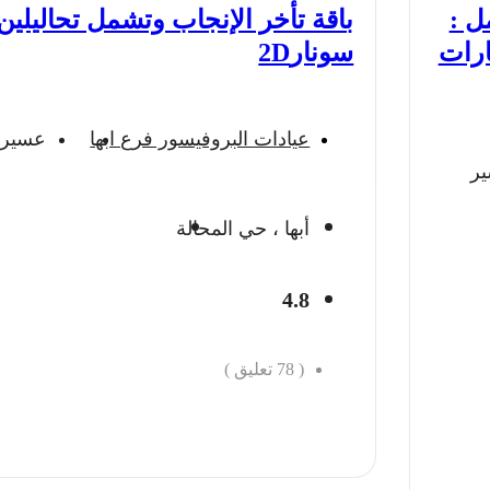
وتشمل :
باقة تأخر الإنجاب وتشمل تحاليلين
 سونار 2D + 11 زيارات
سونار2D
عيادات البروفيسور فرع ابها
عسير
ر
أبها ، حي المحالة
4.8
(
78
تعليق )
احجز الان