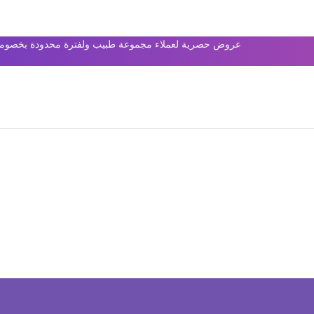
عروض حصرية لعملاء مجموعة طبيب ولفترة محدودة بخصومات 