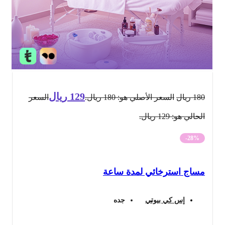
129
ريال
180
ريال
السعر الأصلي هو: 180 ريال.
السعر
الحالي هو: 129 ريال.
-28%
مساج استرخائي لمدة ساعة
إس كي بيوتي
جده