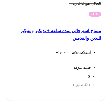
الحالي هو: 242 ريال.
-33%
مساج استرخائي لمدة ساعة + بديكير ومنيكير
لليدين والقدمين
إس كي بيوتي
جده
خدمة منزلية
5
(
42
تعليق )
احجز الان