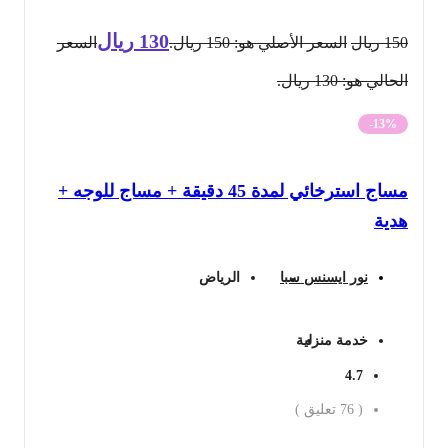
130
ريال
150
ريال
السعر الأصلي هو: 150 ريال.
السعر
الحالي هو: 130 ريال.
-13%
مساج استرخائي لمدة 45 دقيقة + مساج للوجه +
هدية
نور ايسنس سبا
الرياض
خدمة منزلية
4.7
(
76
تعليق )
احجز الان