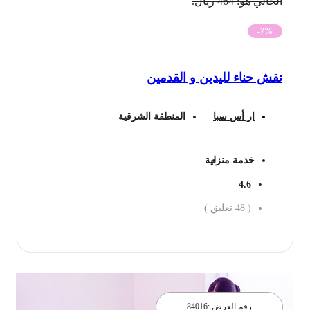
الحالي هو: 464 ريال.
-7%
نقش حناء لليدين و القدمين
ار أس سبا
المنطقة الشرقية
خدمة منزلية
4.6
(
48
تعليق )
احجز الان
رقم العرض :
84016