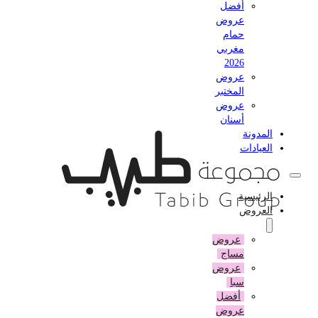
أفضل
عروض
حمام
مغربي
2026
عروض
المختبر
عروض
أسنان
المدونة
العيادات
الرئيسية
العروض
عروض
مساج
عروض
سبا
أفضل
عروض