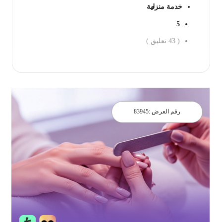
خدمة منزلية
5
(
43
تعليق )
احجز الان
رقم العرض :
83945