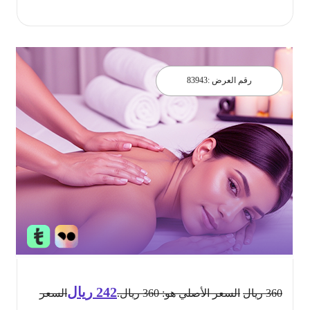
احجز الان
رقم العرض :
83943
242
ريال
360
ريال
السعر الأصلي هو: 360 ريال.
السعر