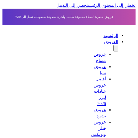
ي إلى المحتوى الرئيسي
تخطي إلى التذييل
عروض حصرية لعملاء مجموعة طبيب ولفترة محدودة بخصومات تصل الى 80%
الرئيسية
العروض
عروض
مساج
عروض
سبا
أفضل
عروض
عيادات
ليزر
2026
عروض
بشرة
عروض
فيلر
وبوتكس