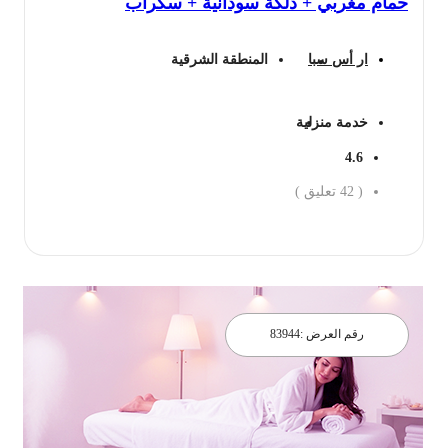
حمام مغربي + دلكة سودانية + سكراب
ار أس سبا
المنطقة الشرقية
خدمة منزلية
4.6
(
42
تعليق )
احجز الان
رقم العرض :
83944