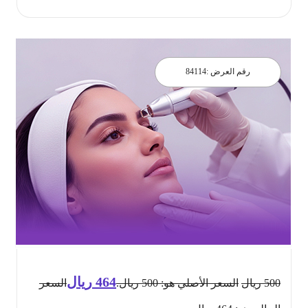
رقم العرض :
84114
464
ريال
500
ريال
السعر الأصلي هو: 500 ريال.
السعر