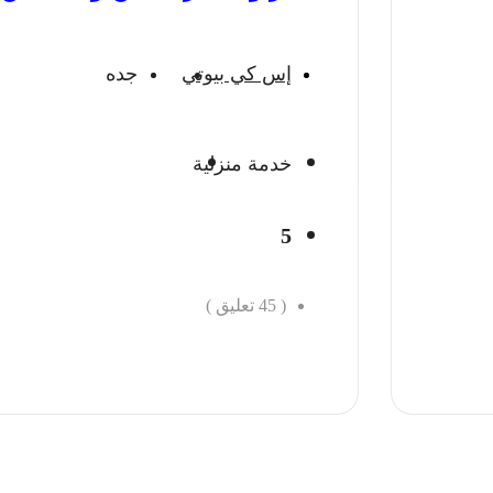
إس كي بيوتي
جده
خدمة منزلية
5
(
45
تعليق )
احجز الان