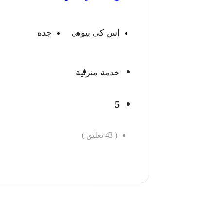
إس كي بيوتي
جده
خدمة منزلية
5
(
43
تعليق )
احجز الان