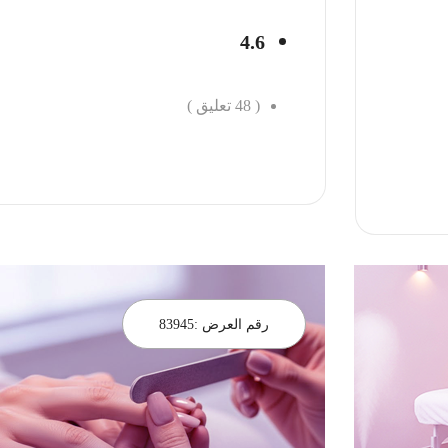
4.6
(
48
تعليق )
احجز الان
رقم العرض :
83945