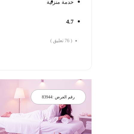
خدمة منزلية
4.7
(
76
تعليق )
احجز الان
رقم العرض :
83944