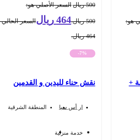
500
ريال
السعر الأصلي هو:
464
ريال
ي هو:
500 ريال.
السعر الحالي 
464 ريال.
-7%
دة 45 دقيقة +
نقش حناء لليدين و القدمين
ار أس سبا
المنطقة الشرقية
خدمة منزلية