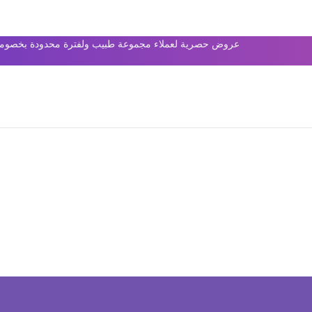
عروض حصرية لعملاء مجموعة طبيب ولفترة محدودة بخصومات 