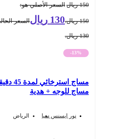
150
ريال
السعر الأصلي هو:
130
ريال
150 ريال.
السعر الحال
130 ريال.
-13%
مساج استرخائي لم
مساج للوجه + هدية
نور ايسنس سبا
الرياض