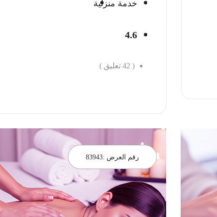
خدمة منزلية
4.6
(
42
تعليق )
احجز الان
رقم العرض :
83943