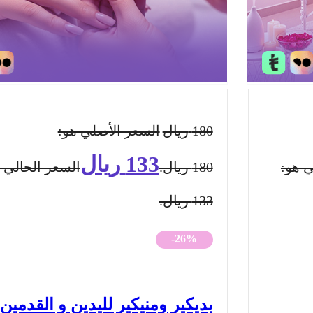
180
ريال
السعر الأصلي هو:
133
ريال
ي هو:
180 ريال.
السعر الحالي 
133 ريال.
-26%
بديكير ومنيكير لليدين و القدمين