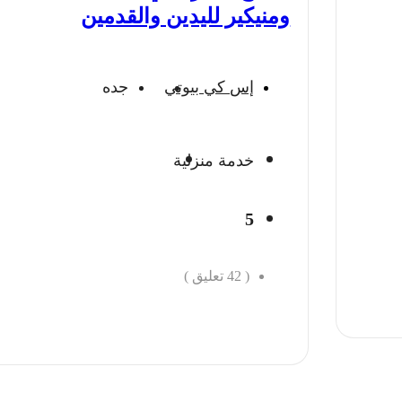
ومنيكير لليدين والقدمين
إس كي بيوتي
جده
خدمة منزلية
5
(
42
تعليق )
احجز الان