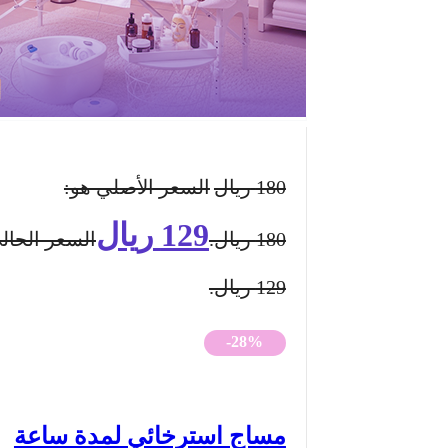
180
ريال
السعر الأصلي هو:
129
ريال
180 ريال.
السعر الحال
129 ريال.
-28%
مساج استرخائي لمدة ساعة