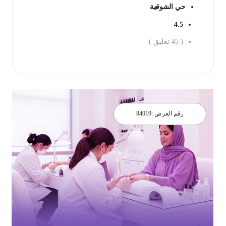
حي الشوقية
4.5
(
45
تعليق )
احجز الان
رقم العرض :
84019