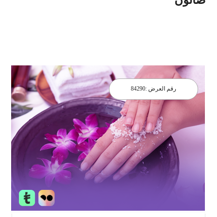
رقم العرض :
84290