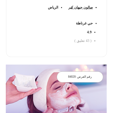
صالون جيهان كير
الرياض
حي غرناطة
4.9
(
43
تعليق )
احجز الان
رقم العرض :
84020