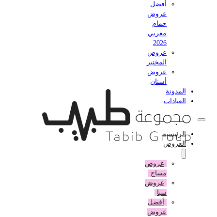
أفضل
عروض
حمام
مغربي
2026
عروض
المختبر
عروض
أسنان
المدونة
العيادات
الرئيسية
العروض
عروض
مساج
عروض
سبا
أفضل
عروض