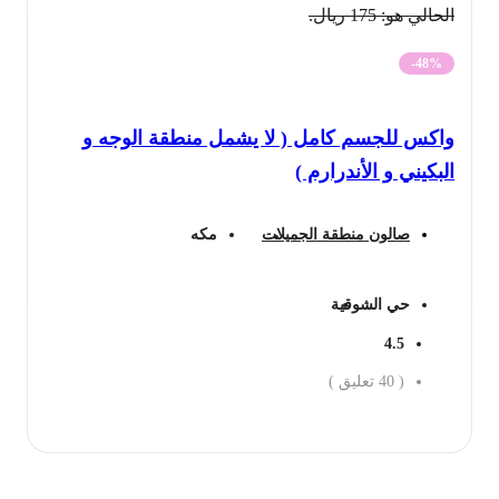
الحالي هو: 175 ريال.
-48%
واكس للجسم كامل ( لا يشمل منطقة الوجه و
البكيني و الأندرارم )
صالون منطقة الجميلات
مكه
حي الشوقية
4.5
(
40
تعليق )
احجز الان