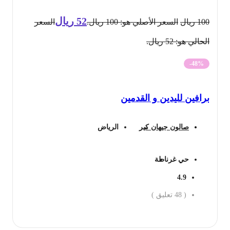
52
ريال
100
ريال
السعر الأصلي هو: 100 ريال.
السعر
الحالي هو: 52 ريال.
-48%
برافين لليدين و القدمين
صالون جيهان كير
الرياض
حي غرناطة
4.9
(
48
تعليق )
احجز الان