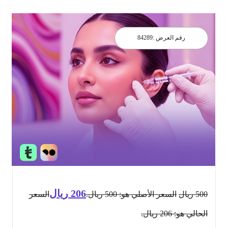
رقم العرض :
84289
206
ريال
500
ريال
السعر الأصلي هو: 500 ريال.
السعر
الحالي هو: 206 ريال.