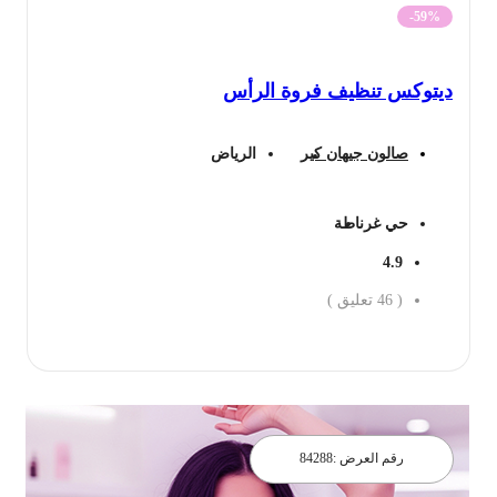
-59%
ديتوكس تنظيف فروة الرأس
صالون جيهان كير
الرياض
حي غرناطة
4.9
(
46
تعليق )
احجز الان
رقم العرض :
84288