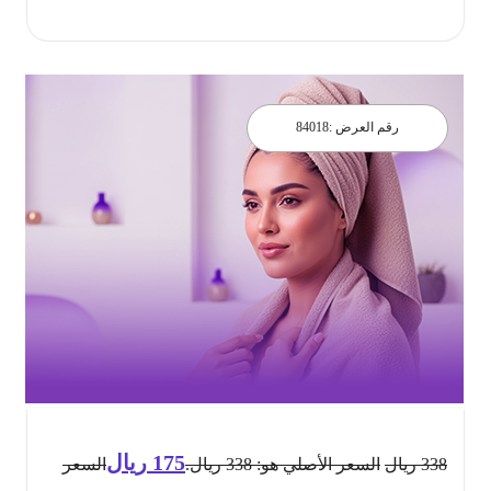
احجز الان
رقم العرض :
84018
175
ريال
338
ريال
السعر الأصلي هو: 338 ريال.
السعر