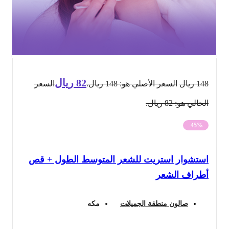
82
ريال
148
ريال
السعر الأصلي هو: 148 ريال.
السعر
الحالي هو: 82 ريال.
-45%
استشوار استريت للشعر المتوسط الطول + قص
أطراف الشعر
صالون منطقة الجميلات
مكه