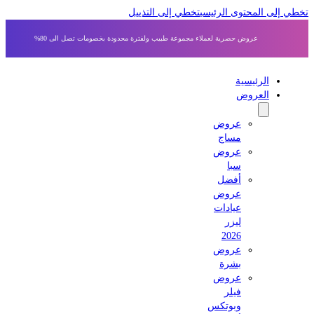
ي إلى المحتوى الرئيسي
تخطي إلى التذييل
عروض حصرية لعملاء مجموعة طبيب ولفترة محدودة بخصومات تصل الى 80%
الرئيسية
العروض
عروض
مساج
عروض
سبا
أفضل
عروض
عيادات
ليزر
2026
عروض
بشرة
عروض
فيلر
وبوتكس