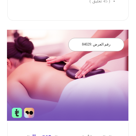
(
45
تعليق )
احجز الان
رقم العرض :
84029