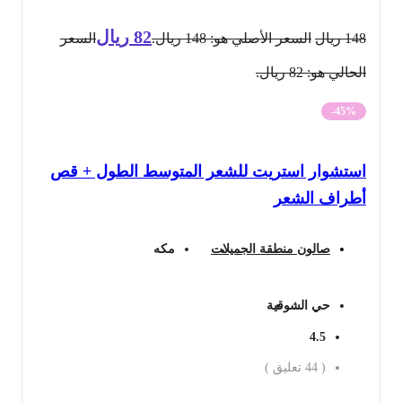
82
ريال
148
ريال
السعر الأصلي هو: 148 ريال.
السعر
الحالي هو: 82 ريال.
-45%
استشوار استريت للشعر المتوسط الطول + قص
أطراف الشعر
صالون منطقة الجميلات
مكه
حي الشوقية
4.5
(
44
تعليق )
احجز الان