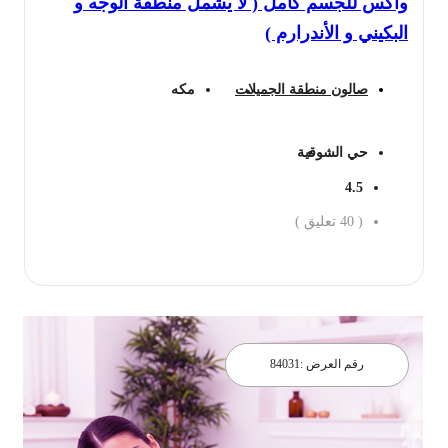
واكس للجسم كامل ( لا يشمل منطقة الوجه و
البكيني و الأندرارم )
صالون منطقة الجميلات
مكه
حي الشوقية
4.5
(
40
تعليق )
احجز الان
رقم العرض :
84031