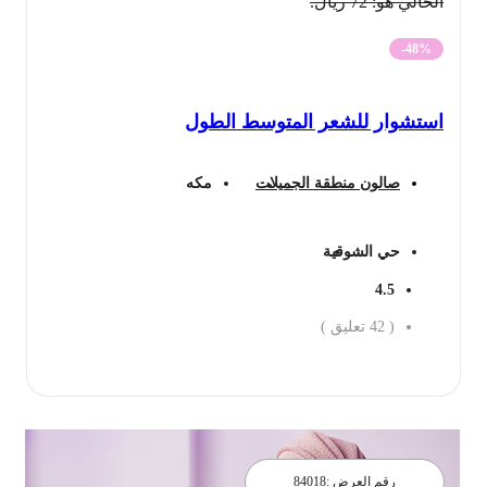
الحالي هو: 72 ريال.
-48%
استشوار للشعر المتوسط الطول
صالون منطقة الجميلات
مكه
حي الشوقية
4.5
(
42
تعليق )
احجز الان
رقم العرض :
84018