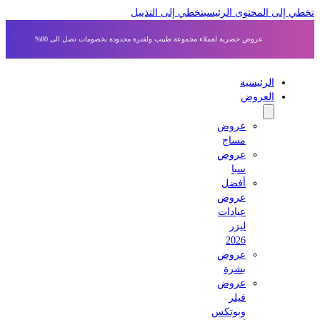
ي إلى المحتوى الرئيسي
تخطي إلى التذييل
عروض حصرية لعملاء مجموعة طبيب ولفترة محدودة بخصومات تصل الى 80%
الرئيسية
العروض
عروض
مساج
عروض
سبا
أفضل
عروض
عيادات
ليزر
2026
عروض
بشرة
عروض
فيلر
وبوتكس