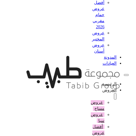
أفضل
عروض
حمام
مغربي
2026
عروض
المختبر
عروض
أسنان
المدونة
العيادات
الرئيسية
العروض
عروض
مساج
عروض
سبا
أفضل
عروض