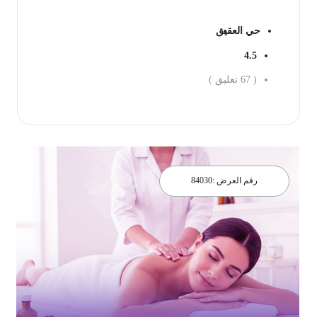
حي العقيق
4.5
(
67
تعليق )
احجز الان
رقم العرض :
84030