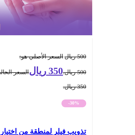
500
ريال
السعر الأصلي هو:
350
ريال
500 ريال.
السعر الحال
350 ريال.
-30%
تذويب فيلر لمنطقة من اختيار