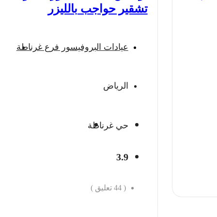
تشقير حواجب بالليزر
عيادات البروفيسور فرع غرناطة
الرياض
حي غرناطة
3.9
(
44
تعليق )