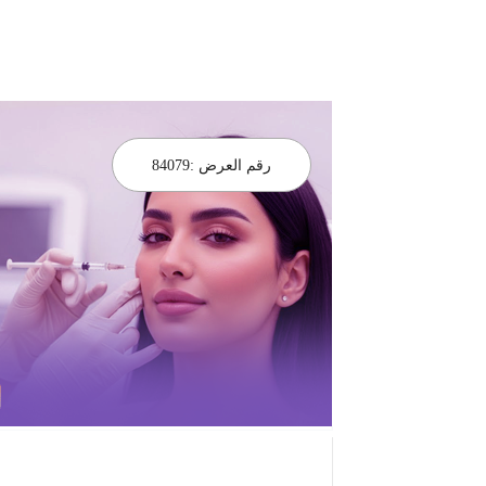
رقم العرض :
84079