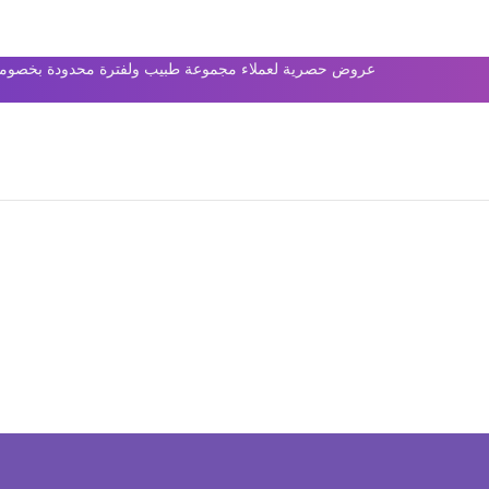
عروض حصرية لعملاء مجموعة طبيب ولفترة محدودة بخصومات 