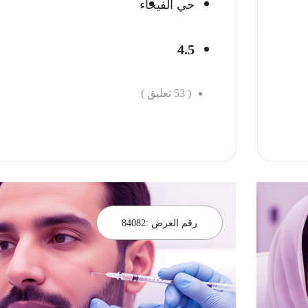
حي الفيحاء
4.5
(
53
تعليق )
احجز الان
رقم العرض :
84082