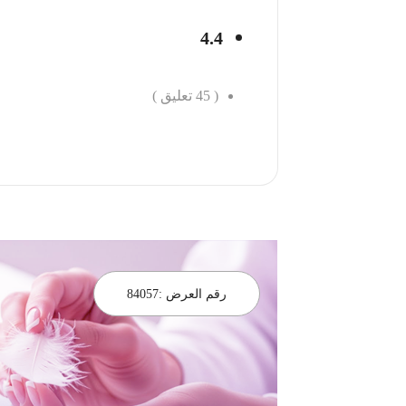
4.4
(
45
تعليق )
احجز الان
رقم العرض :
84057