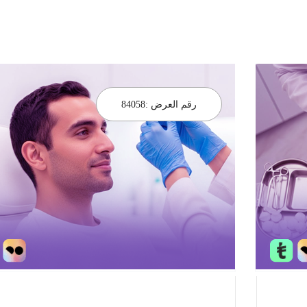
رقم العرض :
84058