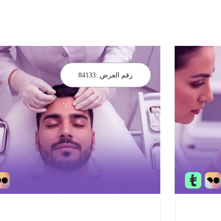
رقم العرض :
84133