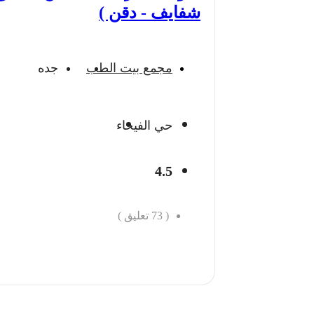
شفايف - دقن )
مجمع بيت الطب
جده
حي الفيحاء
4.5
(
73
تعليق )
احجز الان