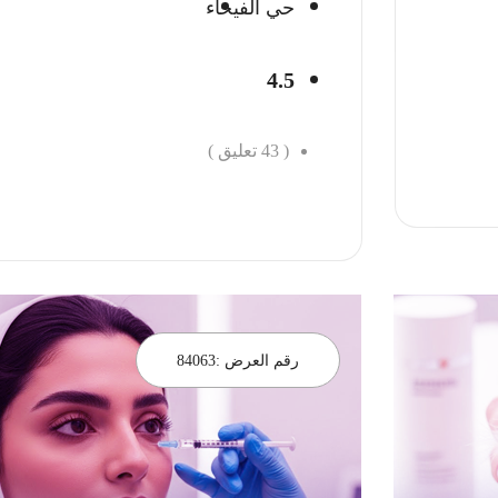
حي الفيحاء
4.5
(
43
تعليق )
احجز الان
رقم العرض :
84063