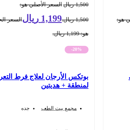
1,500
ريال
السعر الأصلي هو:
1,199
ريال
ي هو:
1,500 ريال.
السعر الح
هو: 1,199 ريال.
-20%
بوتكس الأرجان لعلاج فرط التع
لمنطقة + هديتين
مجمع بيت الطب
جده