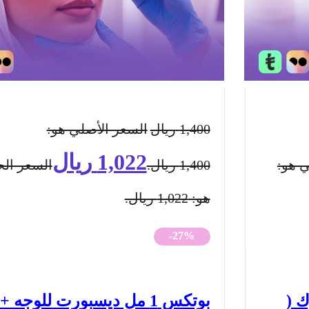
1,400
ريال
السعر الأصلي هو:
1,022
ريال
ي هو:
1,400 ريال.
السعر الح
هو: 1,022 ريال.
-27%
ك (
بوتكس 1 مل ديسبورت للوجه 