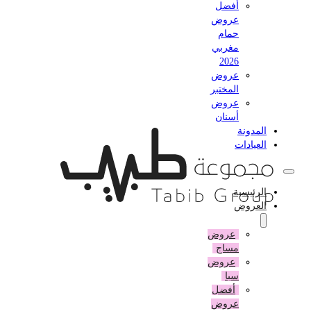
أفضل
عروض
حمام
مغربي
2026
عروض
المختبر
عروض
أسنان
المدونة
العيادات
الرئيسية
العروض
عروض
مساج
عروض
سبا
أفضل
عروض