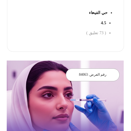
حي الفيحاء
4.5
(
73
تعليق )
احجز الان
رقم العرض :
84063