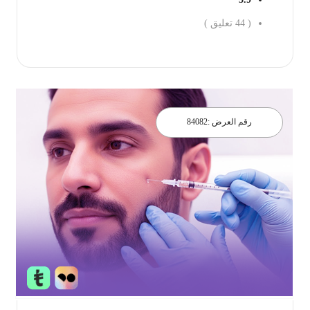
(
44
تعليق )
احجز الان
رقم العرض :
84082