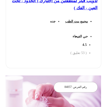
تذويب فيلر لمنطقتين من اختيارك ( الخدود - تحت
العين - الفك )
مجمع بيت الطب
جده
حي الفيحاء
4.5
(
53
تعليق )
احجز الان
رقم العرض :
84057