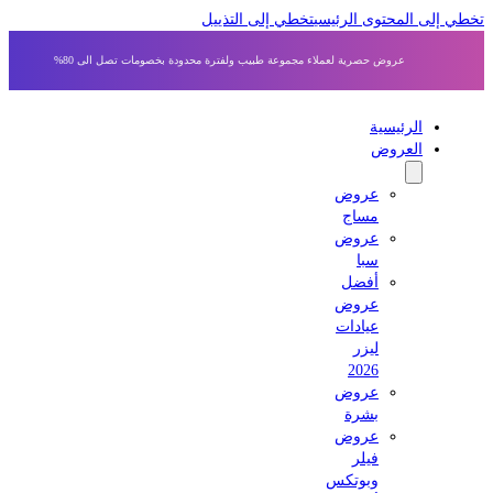
ي إلى المحتوى الرئيسي
تخطي إلى التذييل
عروض حصرية لعملاء مجموعة طبيب ولفترة محدودة بخصومات تصل الى 80%
الرئيسية
العروض
عروض
مساج
عروض
سبا
أفضل
عروض
عيادات
ليزر
2026
عروض
بشرة
عروض
فيلر
وبوتكس