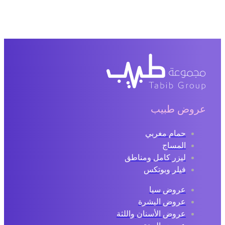
عروض طبيب
حمام مغربي
المساج
ليزر كامل ومناطق
فيلر وبوتكس
عروض سبا
عروض البشرة
عروض الأسنان واللثة