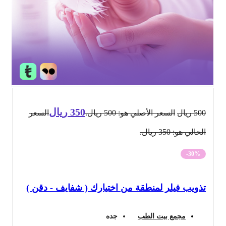
350
ريال
500
ريال
السعر الأصلي هو: 500 ريال.
السعر
الحالي هو: 350 ريال.
-30%
تذويب فيلر لمنطقة من اختيارك ( شفايف - دقن )
مجمع بيت الطب
جده