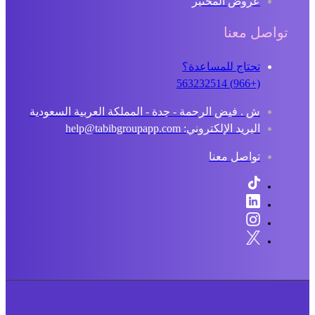
عروض المختبر
تواصل معنا
تحتاج للمساعدة؟
(+966) 563232514
ش . فيض الرحمة - جدة - المملكة العربية السعودية
البريد الإلكتروني: help@tabibgroupapp.com
تواصل معنا