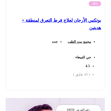
-20%
بوتكس الأرجان لعلاج فرط التعرق لمنطقة +
هديتين
مجمع بيت الطب
جده
حي الفيحاء
4.5
(
43
تعليق )
احجز الان
رقم العرض :
84058