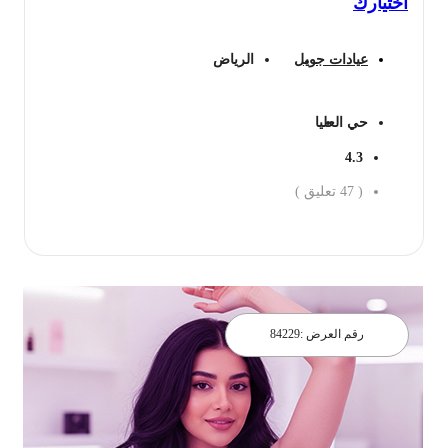
اختيارك
عيادات جويل
الرياض
حي العليا
4.3
(
47
تعليق )
احجز الان
رقم العرض :
84229