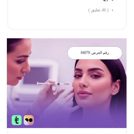
(
46
تعليق )
احجز الان
رقم العرض :
84079