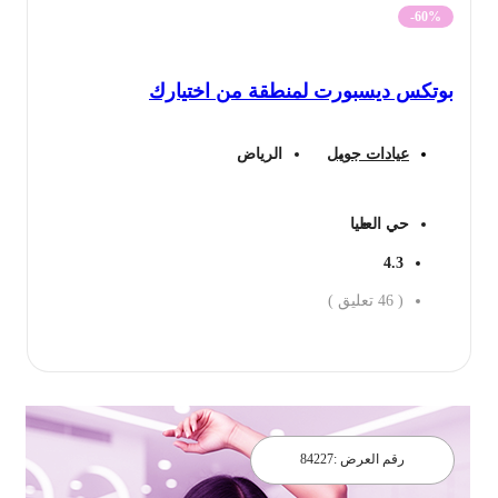
-60%
بوتكس ديسبورت لمنطقة من اختيارك
عيادات جويل
الرياض
حي العليا
4.3
(
46
تعليق )
احجز الان
رقم العرض :
84227