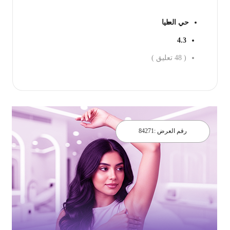
حي العليا
4.3
(
48
تعليق )
احجز الان
رقم العرض :
84271