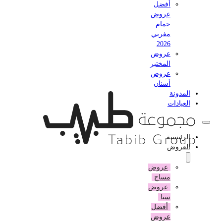
أفضل
عروض
حمام
مغربي
2026
عروض
المختبر
عروض
أسنان
المدونة
العيادات
الرئيسية
العروض
عروض
مساج
عروض
سبا
أفضل
عروض