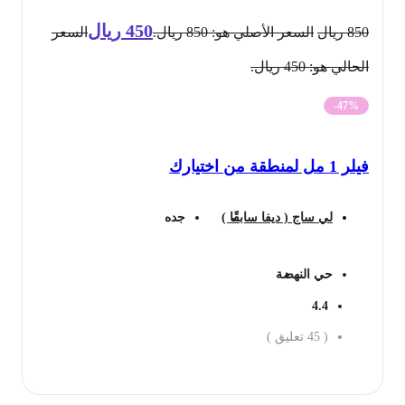
450
ريال
850
ريال
السعر الأصلي هو: 850 ريال.
السعر
الحالي هو: 450 ريال.
-47%
فيلر 1 مل لمنطقة من اختيارك
لي ساج ( ديفا سابقًا )
جده
حي النهضة
4.4
(
45
تعليق )
احجز الان