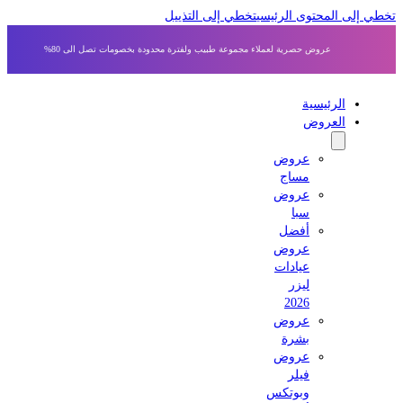
ي إلى المحتوى الرئيسي
تخطي إلى التذييل
عروض حصرية لعملاء مجموعة طبيب ولفترة محدودة بخصومات تصل الى 80%
الرئيسية
العروض
عروض
مساج
عروض
سبا
أفضل
عروض
عيادات
ليزر
2026
عروض
بشرة
عروض
فيلر
وبوتكس