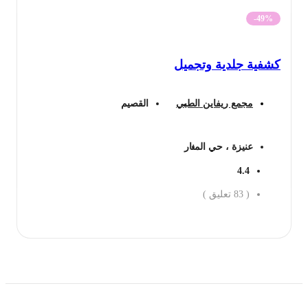
-49%
كشفية جلدية وتجميل
مجمع ريفاين الطبي
القصيم
عنيزة ، حي المنار
4.4
(
83
تعليق )
احجز الان