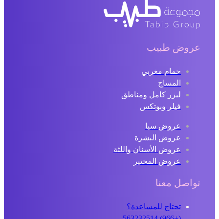
عروض طبيب
حمام مغربي
المساج
ليزر كامل ومناطق
فيلر وبوتكس
عروض سبا
عروض البشرة
عروض الأسنان واللثة
عروض المختبر
تواصل معنا
تحتاج للمساعدة؟
(+966) 563232514