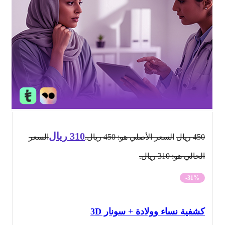
310
ريال
450
ريال
السعر الأصلي هو: 450 ريال.
السعر
الحالي هو: 310 ريال.
-31%
كشفية نساء وولادة + سونار 3D