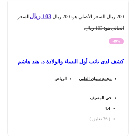
103
ريال
200
ريال
السعر الأصلي هو: 200 ريال.
السعر
الحالي هو: 103 ريال.
-49%
كشف لدى نائب أول النساء والولادة د. هند هاشم
مجمع سوان الطبي
الرياض
حي المصيف
4.4
(
76
تعليق )
احجز الان