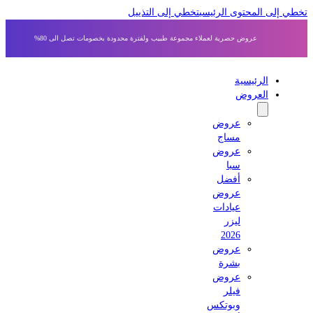
ي إلى المحتوى الرئيسي
تخطي إلى التذييل
عروض حصرية لعملاء مجموعة طبيب ولفترة محدودة بخصومات تصل الى 80%
الرئيسية
العروض
عروض
مساج
عروض
سبا
أفضل
عروض
عيادات
ليزر
2026
عروض
بشرة
عروض
فيلر
وبوتكس