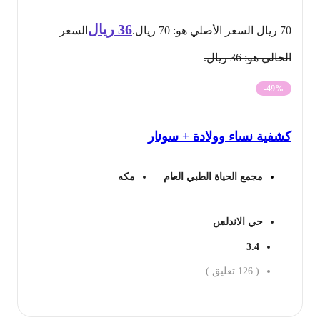
36
ريال
70
ريال
السعر الأصلي هو: 70 ريال.
السعر
الحالي هو: 36 ريال.
-49%
كشفية نساء وولادة + سونار
مجمع الحياة الطبي العام
مكه
حي الاندلس
3.4
(
126
تعليق )
احجز الان