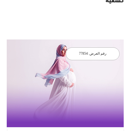
رقم العرض :
77854