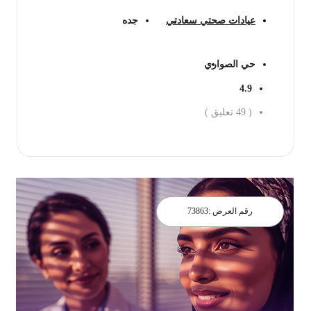
عيادات صحتي سعادتي
جده
حي الصواري
4.9
(
49
تعليق )
احجز الان
رقم العرض :
73863