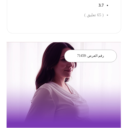
3.7
(
65
تعليق )
احجز الان
رقم العرض :
71459