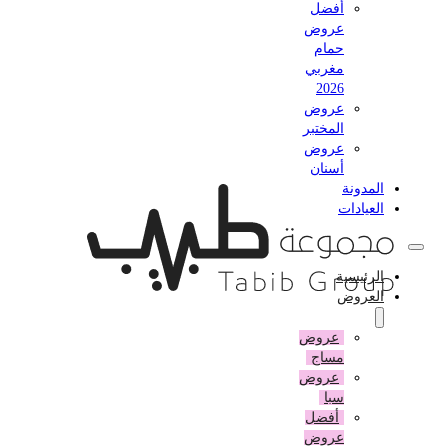
أفضل
عروض
حمام
مغربي
2026
عروض
المختبر
عروض
أسنان
المدونة
العيادات
الرئيسية
العروض
عروض
مساج
عروض
سبا
أفضل
عروض