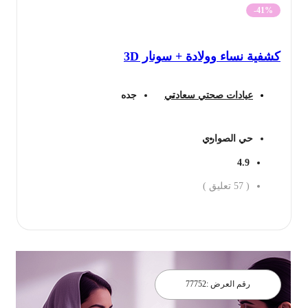
-41%
كشفية نساء وولادة + سونار 3D
عيادات صحتي سعادتي
جده
حي الصواري
4.9
(
57
تعليق )
احجز الان
رقم العرض :
77752