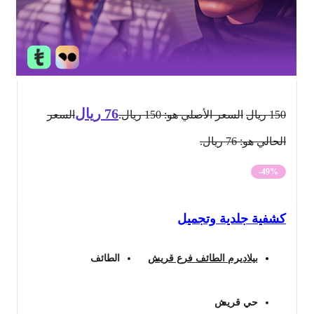
76
ريال
150
ريال
السعر الأصلي هو: 150 ريال.
السعر
الحالي هو: 76 ريال.
-49%
كشفية جلدية وتجميل
بيلاديرم الطائف فرع قريش
الطائف
حي قريش