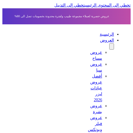
ي إلى المحتوى الرئيسي
تخطي إلى التذييل
عروض حصرية لعملاء مجموعة طبيب ولفترة محدودة بخصومات تصل الى 80%
الرئيسية
العروض
عروض
مساج
عروض
سبا
أفضل
عروض
عيادات
ليزر
2026
عروض
بشرة
عروض
فيلر
وبوتكس