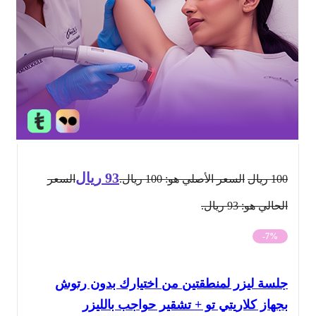
93
ريال
100
ريال
السعر الأصلي هو: 100 ريال.
السعر
الحالي هو: 93 ريال.
-7%
جلسة ليزر لمنطقتين من اختيارك بدون رتوش
بجهاز كلاريتي تو + تشقير حواجب بالليزر