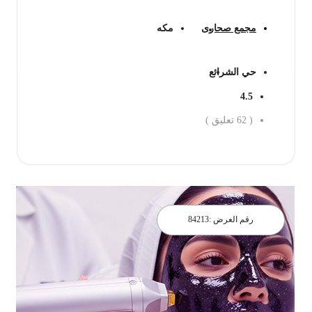
مجمع صحارى
مكه
حي الشرائع
4.5
(
62
تعليق )
احجز الان
رقم العرض :
84213