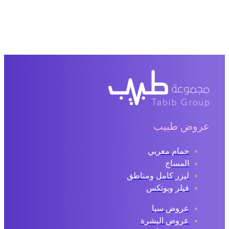
عروض طبيب
حمام مغربي
المساج
ليزر كامل ومناطق
فيلر وبوتكس
عروض سبا
عروض البشرة