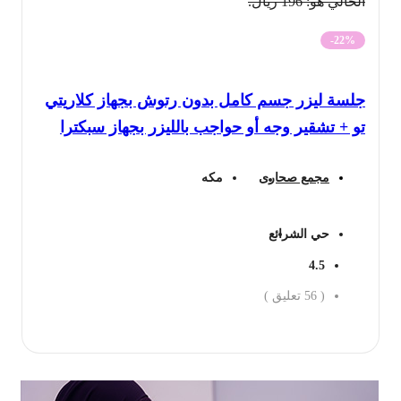
الحالي هو: 196 ريال.
-22%
جلسة ليزر جسم كامل بدون رتوش بجهاز كلاريتي
تو + تشقير وجه أو حواجب بالليزر بجهاز سبكترا
مجمع صحارى
مكه
حي الشرائع
4.5
(
56
تعليق )
احجز الان