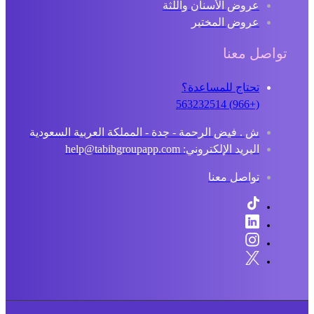
عروض الأسنان واللثة
عروض المختبر
تواصل معنا
تحتاج للمساعدة؟
(+966) 563232514
ش . فيض الرحمة - جدة - المملكة العربية السعودية
البريد الإلكتروني: help@tabibgroupapp.com
تواصل معنا