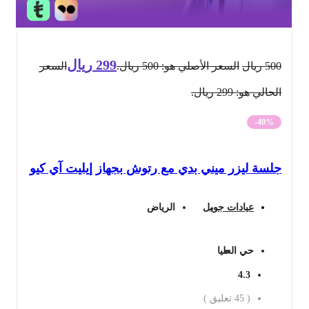
299
ريال
500
ريال
السعر الأصلي هو: 500 ريال.
السعر
الحالي هو: 299 ريال.
-40%
جلسة ليزر ميني بدي مع رتوش بجهاز إيليت آي كيو
عيادات جويل
الرياض
حي العليا
4.3
(
45
تعليق )