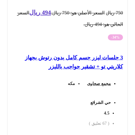
494
ريال
750
ريال
السعر الأصلي هو: 750 ريال.
السعر
الحالي هو: 494 ريال.
-34%
3 جلسات ليزر جسم كامل بدون رتوش بجهاز
كلاريتي تو + تشقير حواجب بالليزر
مجمع صحارى
مكه
حي الشرائع
4.5
(
67
تعليق )
احجز الان