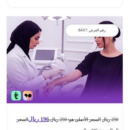
رقم العرض :
84317
196
ريال
250
ريال
السعر الأصلي هو: 250 ريال.
السعر