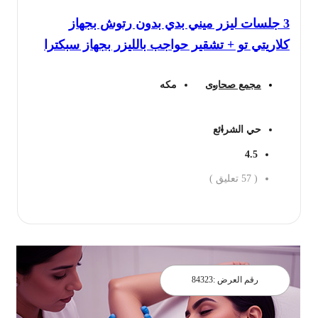
3 جلسات ليزر ميني بدي بدون رتوش بجهاز
كلاريتي تو + تشقير حواجب بالليزر بجهاز سبكترا
مجمع صحارى
مكه
حي الشرائع
4.5
(
57
تعليق )
احجز الان
رقم العرض :
84323