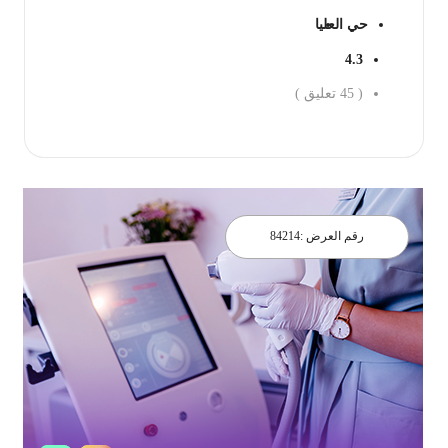
حي العليا
4.3
(
45
تعليق )
احجز الان
رقم العرض :
84214