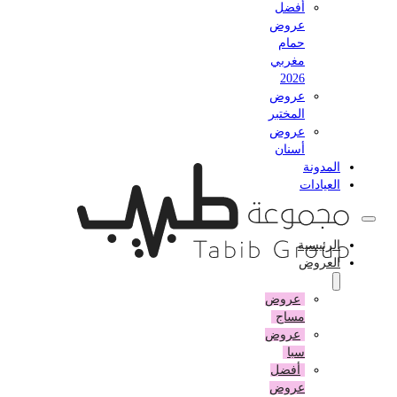
أفضل
عروض
حمام
مغربي
2026
عروض
المختبر
عروض
أسنان
المدونة
العيادات
الرئيسية
العروض
عروض
مساج
عروض
سبا
أفضل
عروض