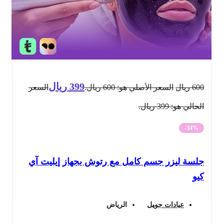
399
ريال
600
ريال
السعر الأصلي هو: 600 ريال.
السعر
الحالي هو: 399 ريال.
-34%
جلسة ليزر جسم كامل مع رتوش بجهاز إيليت آي
كيو
عيادات جويل
الرياض