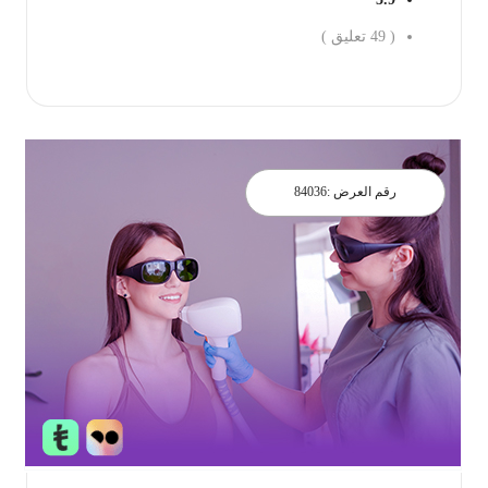
(
49
تعليق )
احجز الان
رقم العرض :
84036