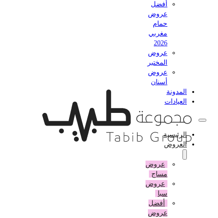
أفضل
عروض
حمام
مغربي
2026
عروض
المختبر
عروض
أسنان
المدونة
العيادات
الرئيسية
العروض
عروض
مساج
عروض
سبا
أفضل
عروض