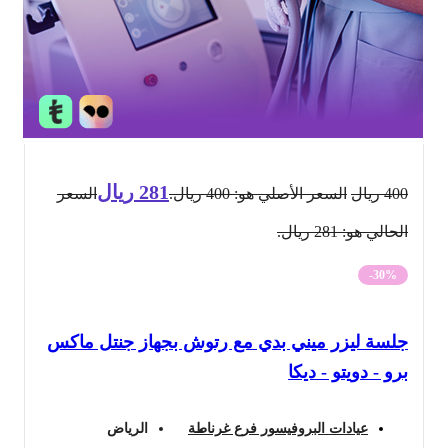
281
ريال
400
ريال
السعر الأصلي هو: 400 ريال.
السعر
الحالي هو: 281 ريال.
-30%
جلسة ليزر ميني بدي مع رتوش بجهاز جنتل ماكس
برو - دويتو - ديكا
عيادات البروفيسور فرع غرناطة
الرياض