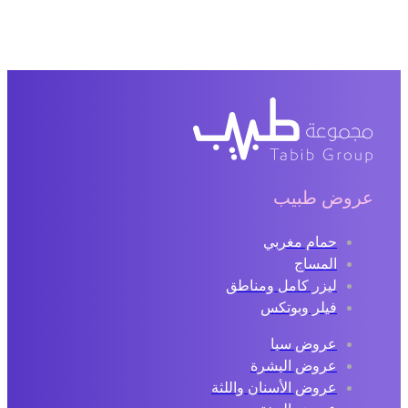
عروض طبيب
حمام مغربي
المساج
ليزر كامل ومناطق
فيلر وبوتكس
عروض سبا
عروض البشرة
عروض الأسنان واللثة