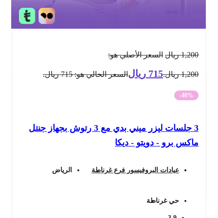
1,200
ريال
السعر الأصلي هو:
715
ريال
1,200 ريال.
السعر الحالي هو: 715 ريال.
-40%
3 جلسات ليزر ميني بدي مع 3 رتوش بجهاز جنتل
ماكس برو - دويتو - ديكا
عيادات البروفيسور فرع غرناطة
الرياض
حي غرناطة
3.9