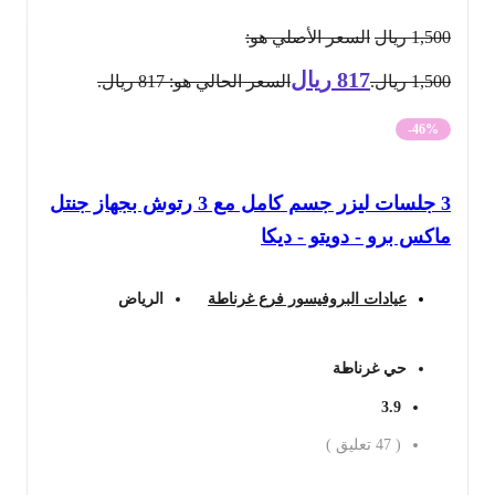
1,500
ريال
السعر الأصلي هو:
817
ريال
1,500 ريال.
السعر الحالي هو: 817 ريال.
-46%
3 جلسات ليزر جسم كامل مع 3 رتوش بجهاز جنتل
ماكس برو - دويتو - ديكا
عيادات البروفيسور فرع غرناطة
الرياض
حي غرناطة
3.9
(
47
تعليق )
احجز الان