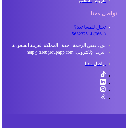
عروض المختبر
تواصل معنا
تحتاج للمساعدة؟
(+966) 563232514
ش . فيض الرحمة - جدة - المملكة العربية السعودية
البريد الإلكتروني: help@tabibgroupapp.com
تواصل معنا