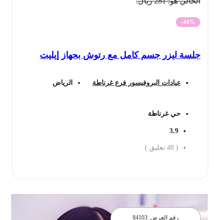
الحالي هو: 281 ريال.
-44%
جلسة ليزر جسم كامل مع رتوش بجهاز إيليت
عيادات البروفيسور فرع غرناطة
الرياض
حي غرناطة
3.9
(
48
تعليق )
احجز الان
رقم العرض :
84103