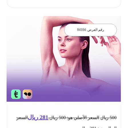
رقم العرض :
84104
281
ريال
500
ريال
السعر الأصلي هو: 500 ريال.
السعر