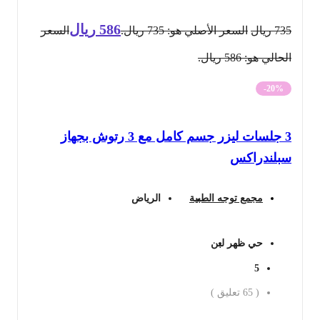
586
ريال
735
ريال
السعر الأصلي هو: 735 ريال.
السعر
الحالي هو: 586 ريال.
-20%
3 جلسات ليزر جسم كامل مع 3 رتوش بجهاز
سبلندراكس
مجمع توجه الطبية
الرياض
حي ظهر لبن
5
(
65
تعليق )
احجز الان