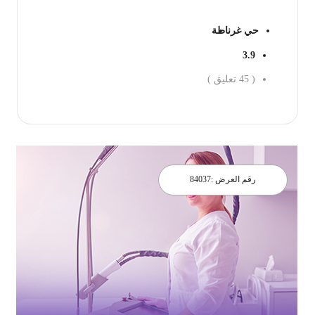
حي غرناطة
3.9
(
45
تعليق )
احجز الان
رقم العرض :
84037