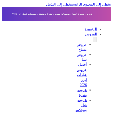
ي إلى المحتوى الرئيسي
تخطي إلى التذييل
عروض حصرية لعملاء مجموعة طبيب ولفترة محدودة بخصومات تصل الى 80%
الرئيسية
العروض
عروض
مساج
عروض
سبا
أفضل
عروض
عيادات
ليزر
2026
عروض
بشرة
عروض
فيلر
وبوتكس