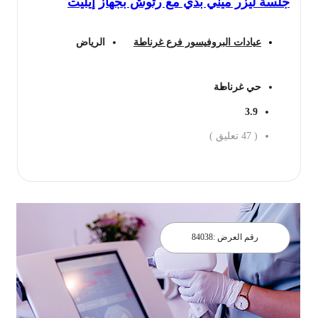
جلسة ليزر ميني بدي مع رتوش بجهاز إيليت
عيادات البروفيسور فرع غرناطة
الرياض
حي غرناطة
3.9
(
47
تعليق )
احجز الان
رقم العرض :
84038