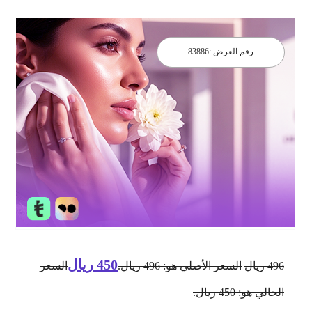
رقم العرض :
83886
450
ريال
496
ريال
السعر الأصلي هو: 496 ريال.
السعر
الحالي هو: 450 ريال.