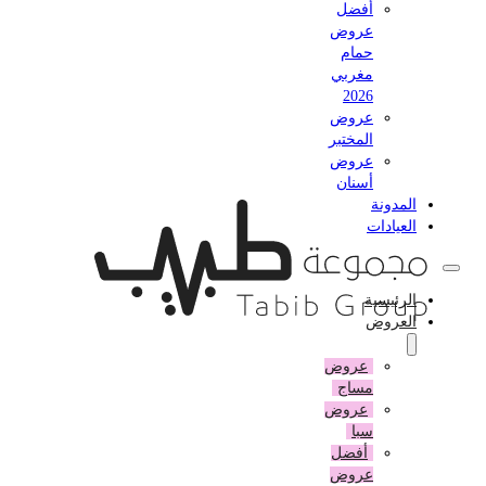
أفضل
عروض
حمام
مغربي
2026
عروض
المختبر
عروض
أسنان
المدونة
العيادات
الرئيسية
العروض
عروض
مساج
عروض
سبا
أفضل
عروض