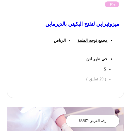
-9%
ميزوثيرابي لتفتح البكيني بالديرمابن
مجمع توجه الطبية
الرياض
حي ظهر لبن
5
(
29
تعليق )
احجز الان
رقم العرض :
83887