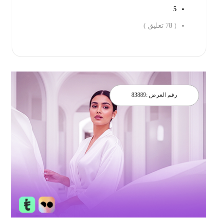
5
(
78
تعليق )
احجز الان
رقم العرض :
83889