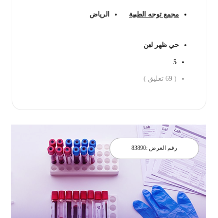
مجمع توجه الطبية
الرياض
حي ظهر لبن
5
(
69
تعليق )
احجز الان
رقم العرض :
83890