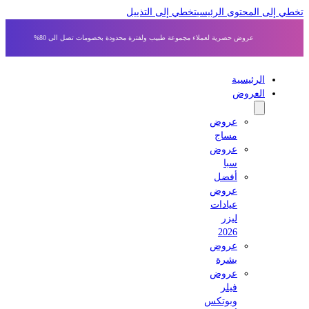
ي إلى المحتوى الرئيسي
تخطي إلى التذييل
عروض حصرية لعملاء مجموعة طبيب ولفترة محدودة بخصومات تصل الى 80%
الرئيسية
العروض
عروض
مساج
عروض
سبا
أفضل
عروض
عيادات
ليزر
2026
عروض
بشرة
عروض
فيلر
وبوتكس