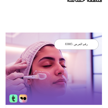
رقم العرض :
83885