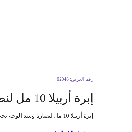
رقم العرض:
82346
إبرة أربيلا 10 مل لنضارة الوجه
إبرة أربيلا 10 مل لنضارة وشد الوجه تحت إشراف د. سحر سليم نائب طب أمراض الجلدية خبرة 10 سنوات الكشفية مجانًا للسيدات فقط