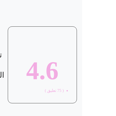
ت
4.6
ال
(
75
تعليق )