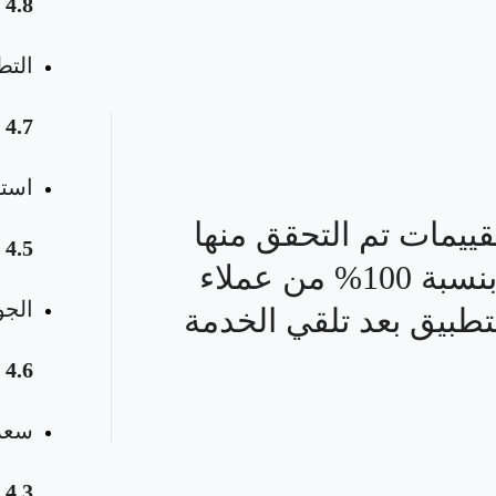
4.8
التط
4.7
استق
قييمات تم التحقق منها
4.5
بنسبة 100% من عملاء
الجو
تطبيق بعد تلقي الخدمة
4.6
سعر 
4.3