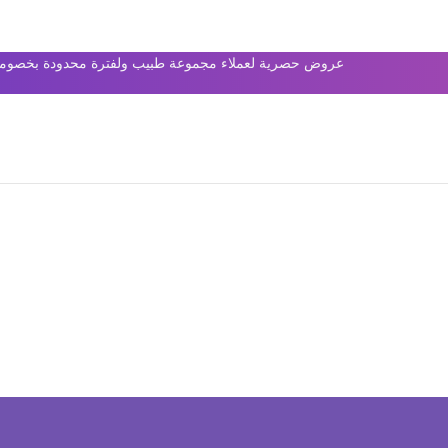
عروض حصرية لعملاء مجموعة طبيب ولفترة محدودة بخصومات 