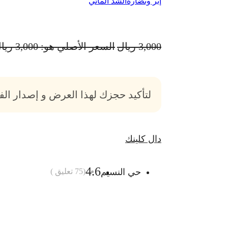
إبر ونضارة
الشد المائي
3,000
ريال
السعر الأصلي هو: 3,000 ريال.
لتأكيد حجزك لهذا العرض و إصدار ال
دال كلينك
4.6
حي النسيم
(
75
تعليق )
أضف الى السلة