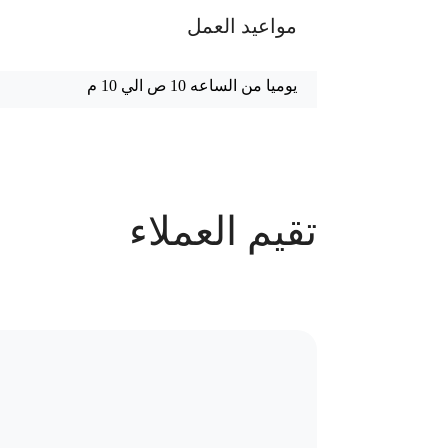
مواعيد العمل
يوميا من الساعه 10 ص الي 10 م
عدد الحجوزات
تقيم العملاء
75 حجز
سياسة الاستبدال و المرتجعات و تغير
موقع العيادة