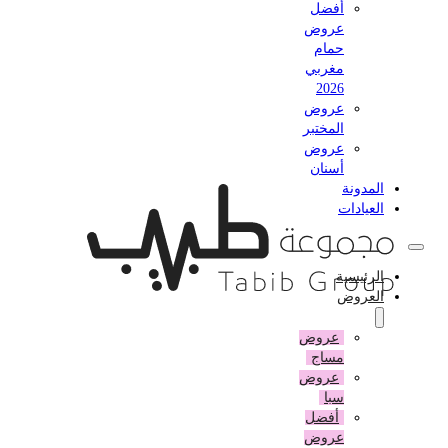
أفضل
عروض
حمام
مغربي
2026
عروض
المختبر
عروض
أسنان
المدونة
العيادات
الرئيسية
العروض
عروض
مساج
عروض
سبا
أفضل
عروض