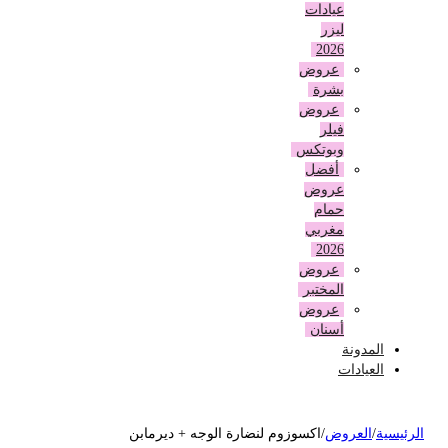
عيادات
ليزر
2026
عروض
بشرة
عروض
فيلر
وبوتكس
أفضل
عروض
حمام
مغربي
2026
عروض
المختبر
عروض
أسنان
المدونة
العيادات
لرئيسية
/
العروض
/
اكسوزوم لنضارة الوجه + ديرمابن