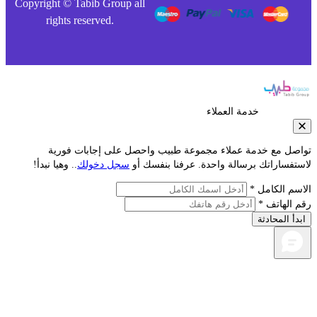
Copyright © Tabib Group all
rights reserved.
خدمة العملاء
صل مع خدمة عملاء مجموعة طبيب واحصل على إجابات فورية
فساراتك برسالة واحدة. عرفنا بنفسك أو
سجل دخولك
.. وهيا نبدأ!
م الكامل *
الهاتف *
أ المحادثة