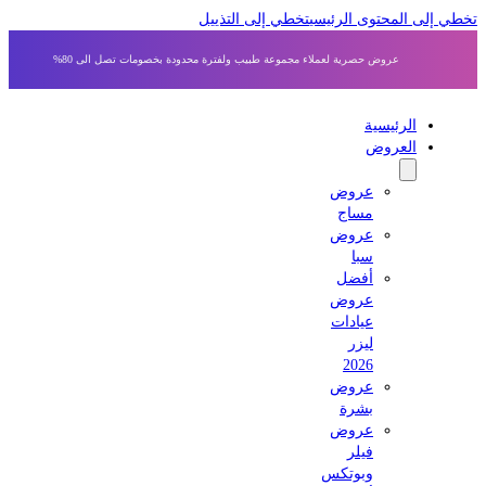
 إلى المحتوى الرئيسي
تخطي إلى التذييل
عروض حصرية لعملاء مجموعة طبيب ولفترة محدودة بخصومات تصل الى 80%
الرئيسية
العروض
عروض
مساج
عروض
سبا
أفضل
عروض
عيادات
ليزر
2026
عروض
بشرة
عروض
فيلر
وبوتكس