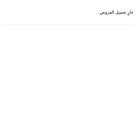
 تحميل العروض...
حمل تطبیق مجموعة طبیب واستعرض أكثر من 9000
عرض من أكثر من 600 عیادة تجمیل