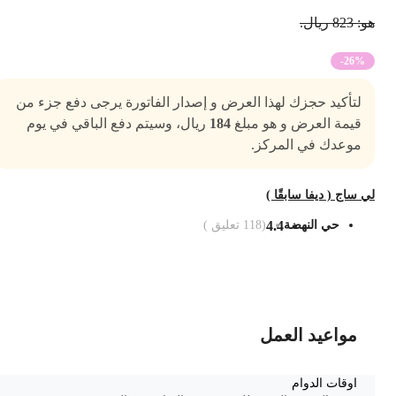
 823 ريال.
-26%
لتأكيد حجزك لهذا العرض و إصدار الفاتورة يرجى دفع جزء من
قيمة العرض و هو مبلغ
184
ريال، وسيتم دفع الباقي في يوم
موعدك في المركز.
ي ساج ( ديفا سابقًا )
حي النهضة
4.4
(
118
تعليق )
ضف الى السلة
مواعيد العمل
اوقات الدوام