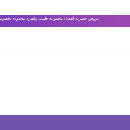
عروض حصرية لعملاء مجموعة طبيب ولفترة محدودة بخصومات 