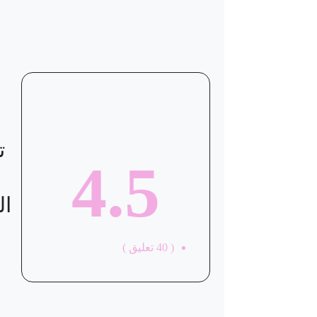
موقع العيادة
ت
4.5
ال
(
40
تعليق )