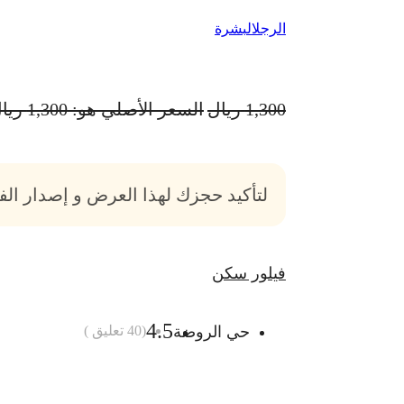
الرجل
البشرة
1,300
ريال
السعر الأصلي هو: 1,300 ريال.
لتأكيد حجزك لهذا العرض و إصدار ال
فيلور سكن
4.5
حي الروضة
(
40
تعليق )
أضف الى السلة