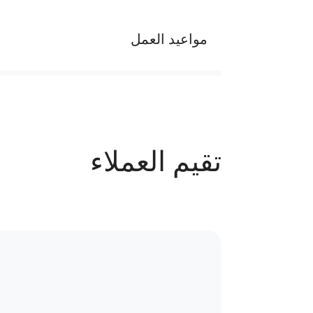
مواعيد العمل
يوميا من الساعه 1 م الي 9 م
عدد الحجوزات
تقيم العملاء
40 حجز
سياسة الاستبدال و المرتجعات و تغير