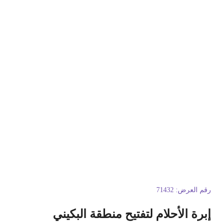
قم العرض:
71432
برة الأحلام لتفتيح منطقة البكيني