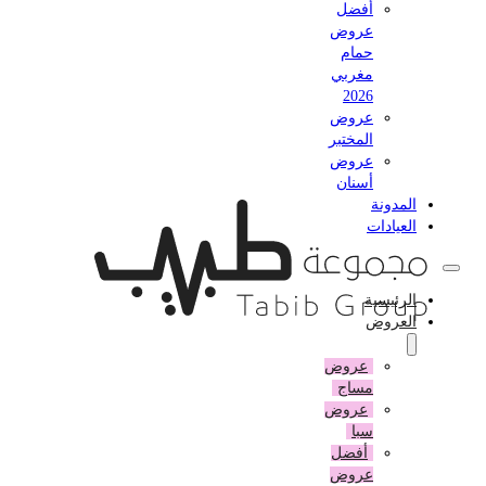
أفضل
عروض
حمام
مغربي
2026
عروض
المختبر
عروض
أسنان
المدونة
العيادات
الرئيسية
العروض
عروض
مساج
عروض
سبا
أفضل
عروض