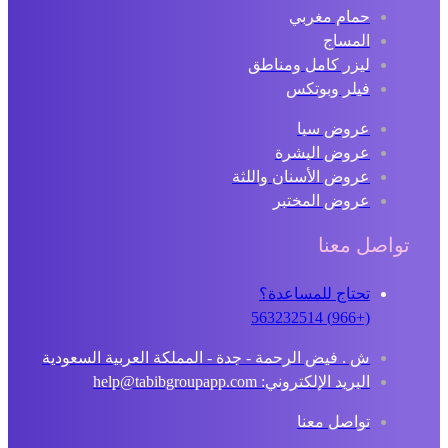
حمام مغربي
المساج
ليزر كامل ومناطق
فيلر وبوتكس
عروض سبا
عروض البشرة
عروض الأسنان واللثة
عروض المختبر
تواصل معنا
تحتاج للمساعدة؟
(+966) 563232514
ش . فيض الرحمة - جدة - المملكة العربية السعودية
البريد الإلكتروني: help@tabibgroupapp.com
تواصل معنا