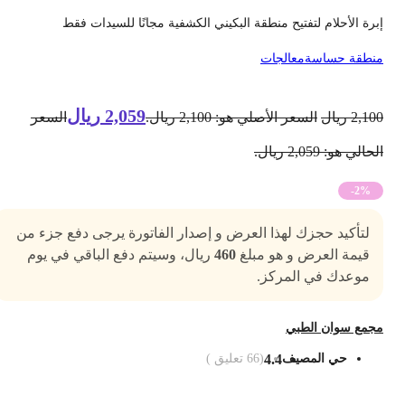
برة الأحلام لتفتيح منطقة البكيني الكشفية مجانًا للسيدات فقط
نطقة حساسة
معالجات
2,059
ريال
2,10
ريال
السعر الأصلي هو: 2,100 ريال.
السعر
حالي هو: 2,059 ريال.
-2%
لتأكيد حجزك لهذا العرض و إصدار الفاتورة يرجى دفع جزء من
قيمة العرض و هو مبلغ
460
ريال، وسيتم دفع الباقي في يوم
موعدك في المركز.
جمع سوان الطبي
حي المصيف
4.4
(
66
تعليق )
ضف الى السلة