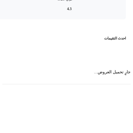
4.3
حدث التقيمات
 تحميل العروض...
حمل تطبیق مجموعة طبیب واستعرض أكثر من 9000
عرض من أكثر من 600 عیادة تجمیل