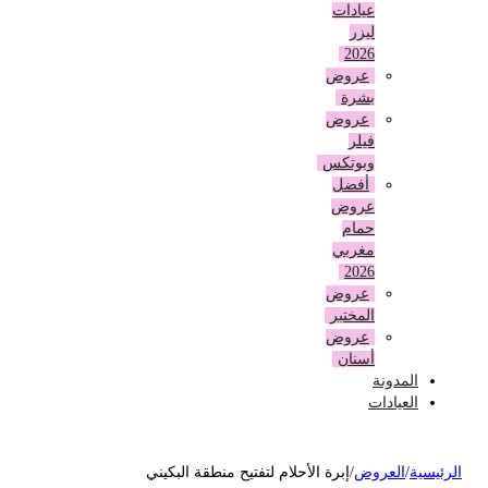
عيادات
ليزر
2026
عروض
بشرة
عروض
فيلر
وبوتكس
أفضل
عروض
حمام
مغربي
2026
عروض
المختبر
عروض
أسنان
المدونة
العيادات
لرئيسية
/
العروض
/
إبرة الأحلام لتفتيح منطقة البكيني