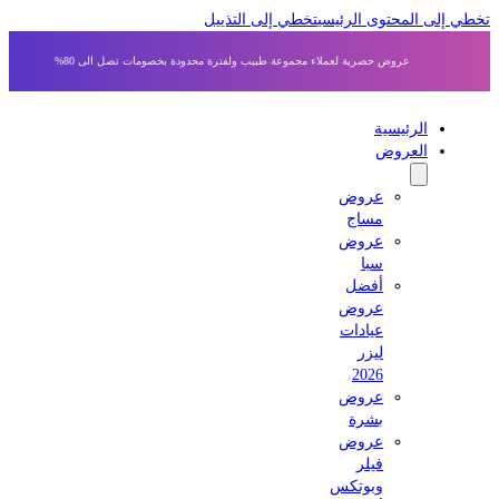
 إلى المحتوى الرئيسي
تخطي إلى التذييل
عروض حصرية لعملاء مجموعة طبيب ولفترة محدودة بخصومات تصل الى 80%
الرئيسية
العروض
عروض
مساج
عروض
سبا
أفضل
عروض
عيادات
ليزر
2026
عروض
بشرة
عروض
فيلر
وبوتكس