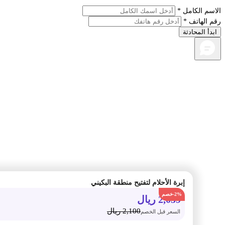
م الكامل *
الهاتف *
أ المحادثة
إبرة الأحلام لتفتيح منطقة البكيني
-2%
2,059
ريال
2,100
ريال
السعر قبل الخصم